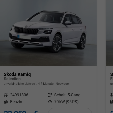
Skoda Kamiq
S
Selection
E
unverbindliche Lieferzeit: 4-7 Monate
Neuwagen
u
Fahrzeugnr.
24991806
Getriebe
Schalt. 5-Gang
F
Kraftstoff
Benzin
Leistung
70 kW (95 PS)