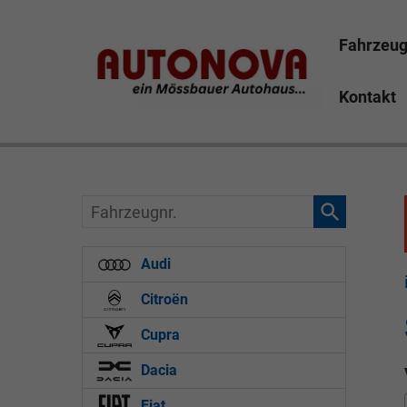
Fahrzeu
Kontakt
Skoda Kamiq Bayreuth Nützel Mössbauer Autonova Bru
Marktredwitz Tirschenreuth Hof
Fahrzeugnr.
Audi
Citroën
Cupra
Dacia
Fiat