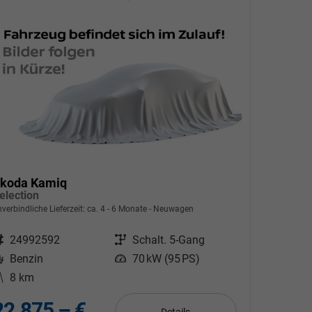
koda Kamiq
election
verbindliche Lieferzeit: ca. 4 - 6 Monate
Neuwagen
ahrzeugnr.
24992592
Getriebe
Schalt. 5-Gang
Kraftstoff
Benzin
Leistung
70 kW (95 PS)
Kilometerstand
8 km
22.875,– €