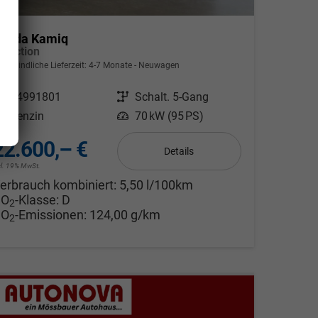
koda Kamiq
election
nverbindliche Lieferzeit: 4-7 Monate
Neuwagen
ahrzeugnr.
24991801
Getriebe
Schalt. 5-Gang
Kraftstoff
Benzin
Leistung
70 kW (95 PS)
22.600,– €
Details
cl. 19% MwSt.
erbrauch kombiniert:
5,50 l/100km
CO
-Klasse:
D
2
CO
-Emissionen:
124,00 g/km
2