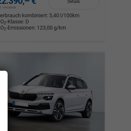
22.390,– €
Details
cl. 19% MwSt.
erbrauch kombiniert:
5,40 l/100km
CO
-Klasse:
D
2
CO
-Emissionen:
123,00 g/km
2