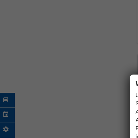
S
A
j