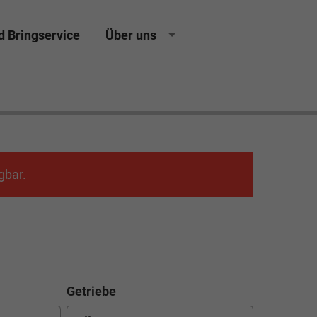
d Bringservice
Über uns
ing Neuwagen Gebrauchtwagen Jahreswagen
gbar.
Getriebe