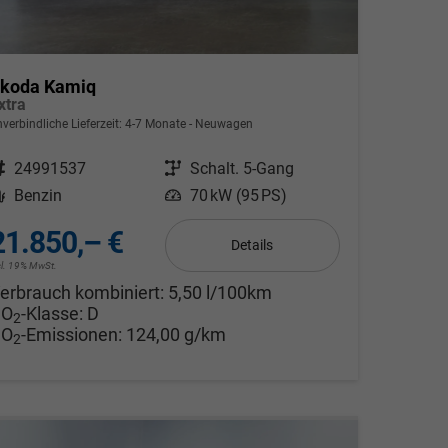
koda Kamiq
xtra
nverbindliche Lieferzeit: 4-7 Monate
Neuwagen
ahrzeugnr.
24991537
Getriebe
Schalt. 5-Gang
Kraftstoff
Benzin
Leistung
70 kW (95 PS)
21.850,– €
Details
cl. 19% MwSt.
erbrauch kombiniert:
5,50 l/100km
CO
-Klasse:
D
2
CO
-Emissionen:
124,00 g/km
2