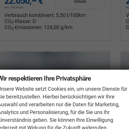
22.050,– €
Details
incl. 19% MwSt.
in
Verbrauch kombiniert:
5,50 l/100km
V
CO
-Klasse:
D
2
CO
-Emissionen:
124,00 g/km
2
Wir respektieren Ihre Privatsphäre
Unsere Website setzt Cookies ein, um unsere Dienste für
ie bereitzustellen. Hierbei berücksichtigen wir Ihre
Auswahl und verarbeiten nur die Daten für Marketing,
nalytics und Personalisierung, für die Sie uns Ihr
Einverständnis geben. Sie können Ihre Einwilligung
ederzeit mit Wirkung für die Zukunft widerrufen.