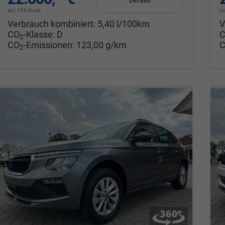
Details
incl. 19% MwSt.
in
Verbrauch kombiniert:
5,40 l/100km
V
CO
-Klasse:
D
2
CO
-Emissionen:
123,00 g/km
2