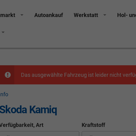
gmarkt
Autoankauf
Werkstatt
Hol- un
cker Räthel MGS Autohaus günstig Finanzierung Leas
Das ausgewählte Fahrzeug ist leider nicht verfü
info
Skoda Kamiq
Verfügbarkeit, Art
Kraftstoff