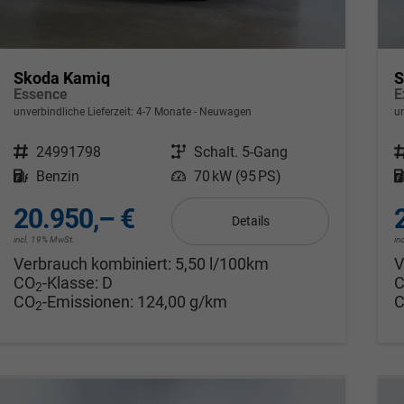
Skoda Kamiq
S
Essence
E
unverbindliche Lieferzeit: 4-7 Monate
Neuwagen
u
Fahrzeugnr.
24991798
Getriebe
Schalt. 5-Gang
F
Kraftstoff
Benzin
Leistung
70 kW (95 PS)
20.950,– €
Details
incl. 19% MwSt.
in
Verbrauch kombiniert:
5,50 l/100km
V
CO
-Klasse:
D
2
CO
-Emissionen:
124,00 g/km
2