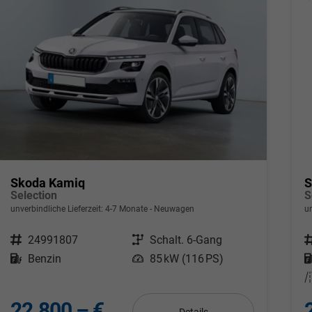
Skoda Kamiq
S
Selection
S
unverbindliche Lieferzeit: 4-7 Monate
Neuwagen
un
Fahrzeugnr.
24991807
Getriebe
Schalt. 6-Gang
F
Kraftstoff
Benzin
Leistung
85 kW (116 PS)
22.800,– €