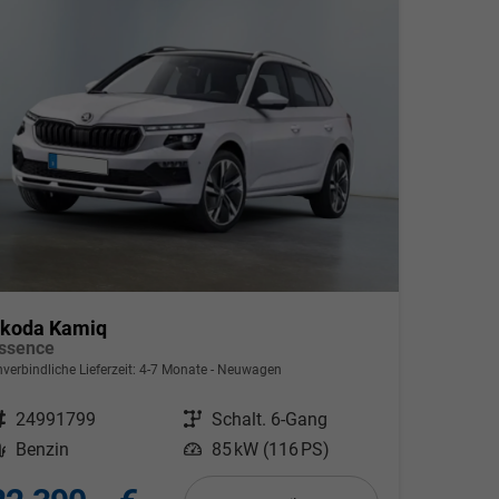
koda Kamiq
ssence
nverbindliche Lieferzeit: 4-7 Monate
Neuwagen
ahrzeugnr.
24991799
Getriebe
Schalt. 6-Gang
Kraftstoff
Benzin
Leistung
85 kW (116 PS)