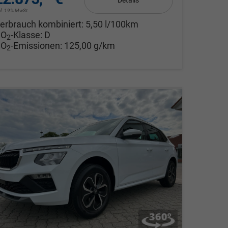
Details
cl. 19% MwSt.
erbrauch kombiniert:
5,50 l/100km
CO
-Klasse:
D
2
CO
-Emissionen:
125,00 g/km
2