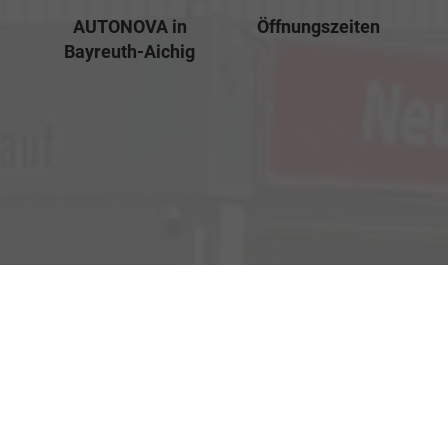
AUTONOVA in
Öffnungszeiten
Bayreuth-Aichig
Verkauf
Kemnather Str. 31
Montag bis Freitag
95448 Bayreuth
09:00-18:00 Uhr