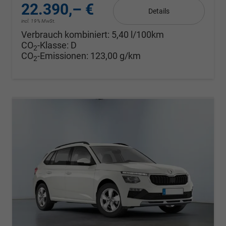
22.390,– €
Details
incl. 19% MwSt.
Verbrauch kombiniert:
5,40 l/100km
CO
-Klasse:
D
2
CO
-Emissionen:
123,00 g/km
2