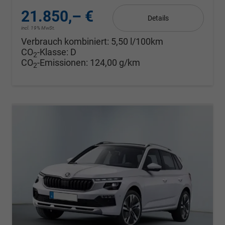
21.850,– €
Details
incl. 19% MwSt.
Verbrauch kombiniert:
5,50 l/100km
CO
-Klasse:
D
2
CO
-Emissionen:
124,00 g/km
2