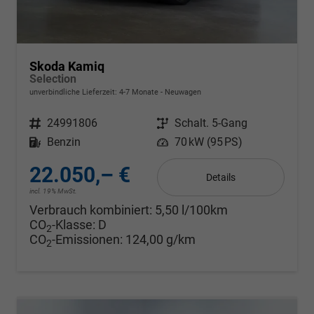
Skoda Kamiq
Selection
unverbindliche Lieferzeit: 4-7 Monate
Neuwagen
Fahrzeugnr.
24991806
Getriebe
Schalt. 5-Gang
Kraftstoff
Benzin
Leistung
70 kW (95 PS)
22.050,– €
Details
incl. 19% MwSt.
Verbrauch kombiniert:
5,50 l/100km
CO
-Klasse:
D
2
CO
-Emissionen:
124,00 g/km
2