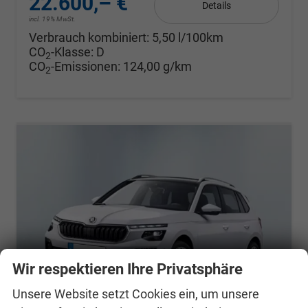
22.600,– €
Details
incl. 19% MwSt.
Verbrauch kombiniert:
5,50 l/100km
CO
-Klasse:
D
2
CO
-Emissionen:
124,00 g/km
2
Wir respektieren Ihre Privatsphäre
Unsere Website setzt Cookies ein, um unsere