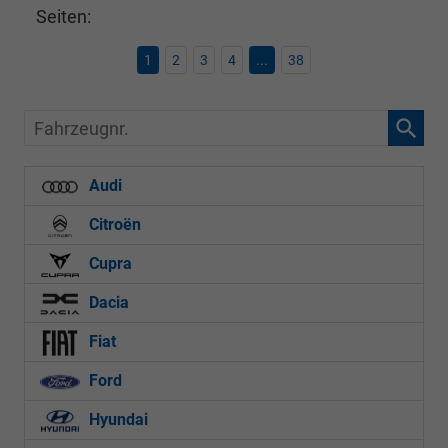
Seiten:
1
2
3
4
...
38
Fahrzeugnr.
Audi
Citroën
Cupra
Dacia
Fiat
Ford
Hyundai