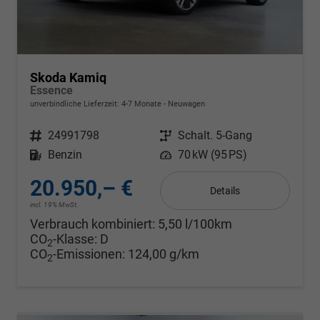
Skoda Kamiq
Essence
unverbindliche Lieferzeit: 4-7 Monate
Neuwagen
Fahrzeugnr.
24991798
Getriebe
Schalt. 5-Gang
Kraftstoff
Benzin
Leistung
70 kW (95 PS)
20.950,– €
Details
incl. 19% MwSt.
Verbrauch kombiniert:
5,50 l/100km
CO
-Klasse:
D
2
CO
-Emissionen:
124,00 g/km
2