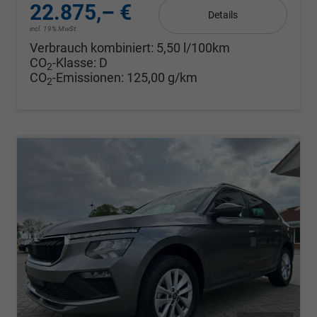
22.875,– €
Details
incl. 19% MwSt.
Verbrauch kombiniert:
5,50 l/100km
CO
-Klasse:
D
2
CO
-Emissionen:
125,00 g/km
2