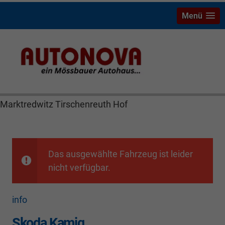
Menü
Skoda Kamiq Bayreuth Nützel Mössbauer Autonova
Brucker Räthel MGS Autohaus günstig Finanzierung
Leasing Neuwagen Gebrauchtwagen Jahreswagen
Marktredwitz Tirschenreuth Hof
Das ausgewählte Fahrzeug ist leider
nicht verfügbar.
info
Skoda Kamiq