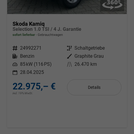
Skoda Kamiq
Selection 1.0 TSI / 4 J. Garantie
sofort lieferbar
Gebrauchtwagen
Fahrzeugnr.
24992271
Getriebe
Schaltgetriebe
Kraftstoff
Benzin
Außenfarbe
Graphite Grau
Leistung
85 kW (116 PS)
Kilometerstand
26.470 km
28.04.2025
22.975,– €
Details
incl. 19% MwSt.