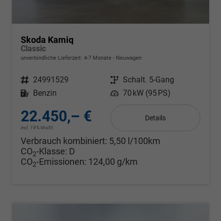
Skoda Kamiq
Classic
unverbindliche Lieferzeit: 4-7 Monate
Neuwagen
Fahrzeugnr.
24991529
Getriebe
Schalt. 5-Gang
Kraftstoff
Benzin
Leistung
70 kW (95 PS)
22.450,– €
Details
incl. 19% MwSt.
Verbrauch kombiniert:
5,50 l/100km
CO
-Klasse:
D
2
CO
-Emissionen:
124,00 g/km
2