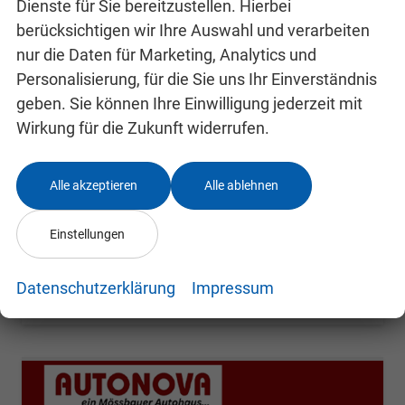
Dienste für Sie bereitzustellen. Hierbei
berücksichtigen wir Ihre Auswahl und verarbeiten
nur die Daten für Marketing, Analytics und
Skoda Kamiq
Selection
Personalisierung, für die Sie uns Ihr Einverständnis
unverbindliche Lieferzeit: 4-7 Monate
Neuwagen
geben. Sie können Ihre Einwilligung jederzeit mit
Wirkung für die Zukunft widerrufen.
Fahrzeugnr.
24991807
Getriebe
Schalt. 6-Gang
Kraftstoff
Benzin
Leistung
85 kW (116 PS)
Alle akzeptieren
Alle ablehnen
22.800,– €
Details
incl. 19% MwSt.
Einstellungen
Verbrauch kombiniert:
5,40 l/100km
CO
-Klasse:
D
2
CO
-Emissionen:
123,00 g/km
Datenschutzerklärung
Impressum
2