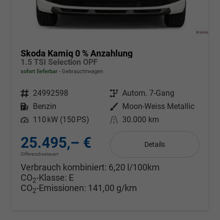
Skoda Kamiq 0 % Anzahlung
1.5 TSI Selection OPF
sofort lieferbar
Gebrauchtwagen
Fahrzeugnr.
24992598
Getriebe
Autom. 7-Gang
Kraftstoff
Benzin
Außenfarbe
Moon-Weiss Metallic
Leistung
110 kW (150 PS)
Kilometerstand
30.000 km
25.495,– €
Details
Differenzbesteuert
Verbrauch kombiniert:
6,20 l/100km
CO
-Klasse:
E
2
CO
-Emissionen:
141,00 g/km
2