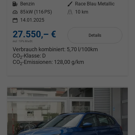
Kraftstoff
Benzin
Außenfarbe
Race Blau Metallic
Leistung
85 kW (116 PS)
Kilometerstand
10 km
14.01.2025
27.550,– €
Details
incl. 19% MwSt.
Verbrauch kombiniert:
5,70 l/100km
CO
-Klasse:
D
2
CO
-Emissionen:
128,00 g/km
2