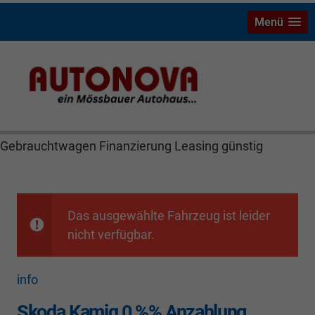
Menü
Skoda Kamiq Mössbauer Autonova Bayreuth Brucker
MGS Räthel Marktredwitz Wiesau Wunsiedel Hof
Weiden Kulmbach Autohaus Neuwagen
Gebrauchtwagen Finanzierung Leasing günstig
Das ausgewählte Fahrzeug ist leider
nicht verfügbar.
info
Skoda Kamiq 0 %% Anzahlung