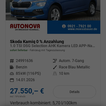
Skoda Kamiq 0 % Anzahlung
1.0 TSI DSG Selection AHK Kamera LED APP-Navi Sitzheizung
sofort lieferbar
Fahrzeug mit Tageszulassung
Fahrzeugnr.
24991636
Getriebe
Autom. 7-Gang
Kraftstoff
Benzin
Außenfarbe
Race Blau Metallic
Leistung
85 kW (116 PS)
Kilometerstand
10 km
14.01.2026
27.550,– €
Details
incl. 19% MwSt.
Verbrauch kombiniert:
5,70 l/100km