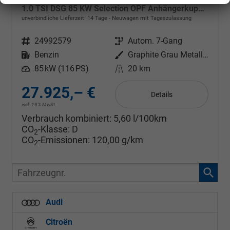
1.0 TSI DSG 85 KW Selection OPF Anhängerkupplung + Winter Paket Plus
unverbindliche Lieferzeit:
14 Tage
Neuwagen mit Tageszulassung
Fahrzeugnr.
24992579
Getriebe
Autom. 7-Gang
Kraftstoff
Benzin
Außenfarbe
Graphite Grau Metallic
Leistung
85 kW (116 PS)
Kilometerstand
20 km
27.925,– €
Details
incl. 19% MwSt.
Verbrauch kombiniert:
5,60 l/100km
CO
-Klasse:
D
2
CO
-Emissionen:
120,00 g/km
2
Fahrzeugnr.
Audi
Citroën