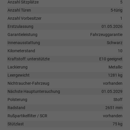
Anzahl Sitzplätze
5
Anzahl Türen
5-türig
Anzahl Vorbesitzer
1
Erstzulassung
01.05.2026
Garantieleistung
Fahrzeuggarantie
Innenausstattung
Schwarz
Kilometerstand
10
Kraftstoff: unterstützte
E10 geeignet
Lackierung
Metallic
Leergewicht
1281 kg
Nichtraucher-Fahrzeug
vorhanden
Nächste Hauptuntersuchung
01.05.2029
Polsterung
Stoff
Radstand
2651 mm
Rußpartikelfilter / SCR
vorhanden
Stützlast
75 kg