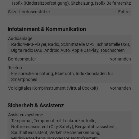
Isofix (Kindersitzbefestigung), Sitzheizung, Isofix Beifahrersitz
Sitze: Lordosenstütze
Fahrer
Infotainment & Kommunikation
Audioanlage
Radio/MP3-Player, Radio, Schnittstelle MP3, Schnittstelle USB,
Digitalradio DAB, Android Auto, Apple CarPlay, Touchscreen
Bordcomputer
vorhanden
Telefon
Freisprecheinrichtung, Bluetooth, Induktionsladen für
Smartphones
Volldigitales Kombiinstrument (Virtual Cockpit)
vorhanden
Sicherheit & Assistenz
Assistenzsysteme
Tempomat, Tempomat mit Lenkradkontrolle,
Notbremsassistent (City-Safety), Berganfahrassistent,
Spurhalteassistent, Verkehrzeichenerkennung,
Müdigkeitserkennungs-Sensor, Notrufsystem,