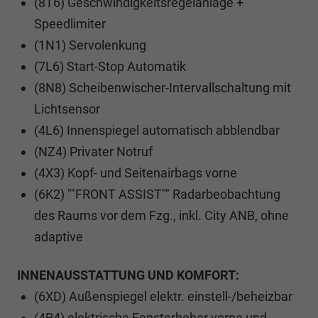
(8T6) Geschwindigkeitsregelanlage +
Speedlimiter
(1N1) Servolenkung
(7L6) Start-Stop Automatik
(8N8) Scheibenwischer-Intervallschaltung mit
Lichtsensor
(4L6) Innenspiegel automatisch abblendbar
(NZ4) Privater Notruf
(4X3) Kopf- und Seitenairbags vorne
(6K2) ""FRONT ASSIST"" Radarbeobachtung
des Raums vor dem Fzg., inkl. City ANB, ohne
adaptive
INNENAUSSTATTUNG UND KOMFORT:
(6XD) Außenspiegel elektr. einstell-/beheizbar
(4R4) elektrische Fensterheber vorne und