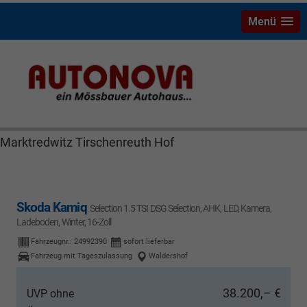
Menü
Skoda Kamiq Bayreuth Nützel Mössbauer Autonova
Brucker Räthel MGS Autohaus günstig Finanzierung
Leasing Neuwagen Gebrauchtwagen Jahreswagen
Marktredwitz Tirschenreuth Hof
Skoda Kamiq
Selection 1.5 TSI DSG Selection, AHK, LED, Kamera,
Ladeboden, Winter, 16-Zoll
Fahrzeugnr.:
24992390
sofort lieferbar
Fahrzeug mit Tageszulassung
Waldershof
38.200,– €
UVP ohne