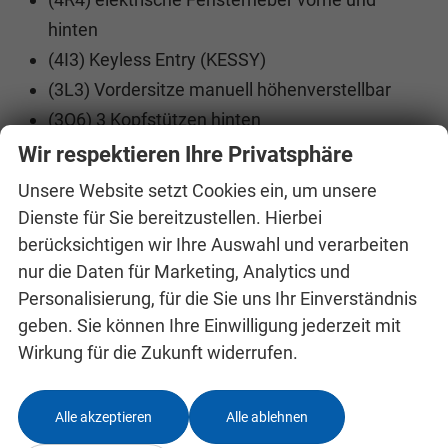
hinten
(4I3) Keyless Entry (KESSY)
(3L3) Vordersitze manuell höhenverstellbar
(3Q6) 3 Kopfstützen hinten
(3A2) ISOFIX - Kindersitzverankerung auf den
Wir respektieren Ihre Privatsphäre
äußeren Rücksitzen und Beifahrersitz
Unsere Website setzt Cookies ein, um unsere
(2FE) Ledermultifunktionslenkrad mit Tiptronic
Dienste für Sie bereitzustellen. Hierbei
(7P4) Lendenwirbelstütze, manuell einstellbar
berücksichtigen wir Ihre Auswahl und verarbeiten
in Vordersitzlehnen
nur die Daten für Marketing, Analytics und
Personalisierung, für die Sie uns Ihr Einverständnis
(6E3) Mittelarmlehne vorne
geben. Sie können Ihre Einwilligung jederzeit mit
Wirkung für die Zukunft widerrufen.
EXTRAS:
(7TH) Dekor-Einlagen
(3GD) Ebener Ladeboden im Gepäckraum
Alle akzeptieren
Alle ablehnen
(I8U) SKODA Infotainment