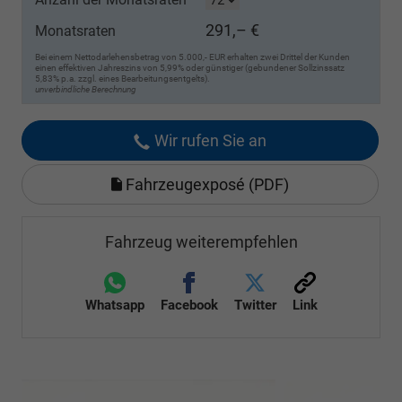
291,– €
Monatsraten
Bei einem Nettodarlehensbetrag von 5.000,- EUR erhalten zwei Drittel der Kunden
einen effektiven Jahreszins von 5,99% oder günstiger (gebundener Sollzinssatz
5,83% p.a. zzgl. eines Bearbeitungsentgelts).
unverbindliche Berechnung
Wir rufen Sie an
Fahrzeugexposé (PDF)
Fahrzeug weiterempfehlen
Whatsapp
Facebook
Twitter
Link