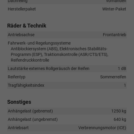
Dachreling
vorhanden
Herstellerpaket
Winter-Paket
Räder & Technik
Antriebsachse
Frontantrieb
Fahrwerk- und Regelungssysteme
Antiblockiersystem (ABS), Elektronisches Stabilitäts-
Programm (ESP), Traktionskontrolle (ASR/CTS/ETS),
Reifendruckkontrolle
Lautstärke externes Rollgeräusch der Reifen
1 dB
Reifentyp
Sommerreifen
Tragfähigkeitsindex
1
Sonstiges
Anhängelast (gebremst)
1250 kg
Anhängelast (ungebremst)
640 kg
Antriebsart
Verbrennungsmotor (ICE)