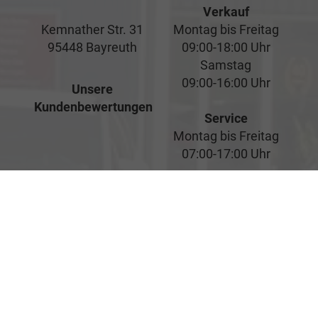
Verkauf
Kemnather Str. 31
Montag bis Freitag
95448 Bayreuth
09:00-18:00 Uhr
Samstag
09:00-16:00 Uhr
Unsere
Kundenbewertungen
Service
Montag bis Freitag
07:00-17:00 Uhr