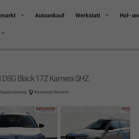
gmarkt
Autoankauf
Werkstatt
Hol- un
cker Räthel MGS Autohaus günstig Finanzierung Leas
SI DSG Black 17Z Kamera SHZ
 Tageszulassung
Mössbauer Bayreuth