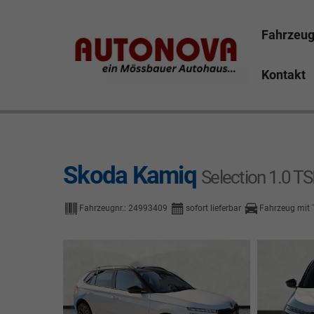
Fahrzeu
Kontakt
Skoda Kamiq Bayreuth Nützel Mössbauer Autonova Bru
Marktredwitz Tirschenreuth Hof
Skoda Kamiq
Selection 1.0 T
Fahrzeugnr.:
24993409
sofort lieferbar
Fahrzeug mit