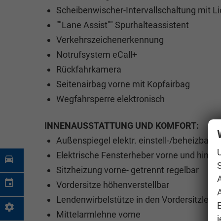
Scheibenwischer-Intervallschaltung mit L
""Lane Assist"" Spurhalteassistent
Verkehrszeichenerkennung
Notrufsystem eCall+
Rückfahrkamera
Seitenairbag vorne mit Kopfairbag
Wegfahrsperre elektronisch
INNENAUSSTATTUNG UND KOMFORT:
Außenspiegel elektr. einstell-/beheizbar
Elektrische Fensterheber vorne und hinte
S
Sitzheizung vorne- getrennt regelbar
Vordersitze höhenverstellbar
A
Lendenwirbelstütze in den Vordersitzlehn
Mittelarmlehne vorne
j