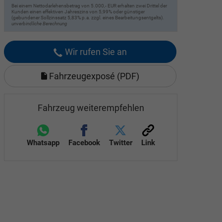
Bei einem Nettodarlehensbetrag von 5.000,- EUR erhalten zwei Drittel der
Kunden einen effektiven Jahreszins von 5,99% oder günstiger
(gebundener Sollzinssatz 5,83% p.a. zzgl. eines Bearbeitungsentgelts).
unverbindliche Berechnung
Wir rufen Sie an
Fahrzeugexposé (PDF)
Fahrzeug weiterempfehlen
Whatsapp
Facebook
Twitter
Link