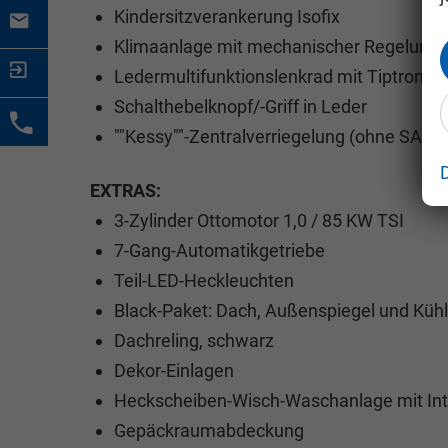
Kindersitzverankerung Isofix
Klimaanlage mit mechanischer Regelung
Ledermultifunktionslenkrad mit Tiptronic
Schalthebelknopf/-Griff in Leder
""Kessy""-Zentralverriegelung (ohne SAFE 
EXTRAS:
3-Zylinder Ottomotor 1,0 / 85 KW TSI
7-Gang-Automatikgetriebe
Teil-LED-Heckleuchten
Black-Paket: Dach, Außenspiegel und Kühle
Dachreling, schwarz
Dekor-Einlagen
Heckscheiben-Wisch-Waschanlage mit Int
Gepäckraumabdeckung