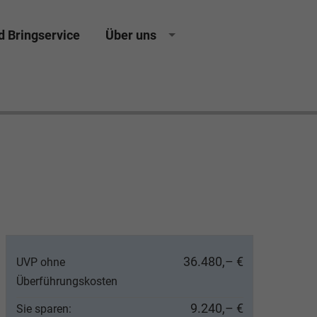
d Bringservice
Über uns
ing Neuwagen Gebrauchtwagen Jahreswagen
36.480,– €
UVP ohne
Überführungskosten
9.240,– €
Sie sparen: