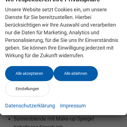
Reifendruckkontrollsystem
Unsere Website setzt Cookies ein, um unsere
8 Lautsprecher
Dienste für Sie bereitzustellen. Hierbei
berücksichtigen wir Ihre Auswahl und verarbeiten
Bluetooth
nur die Daten für Marketing, Analytics und
Climatronic – Zwei-Zonen-Klimaautomatik
Personalisierung, für die Sie uns Ihr Einverständnis
Tempomat mit Geschwindigkeitsbegrenzer
geben. Sie können Ihre Einwilligung jederzeit mit
Ablagefach vor dem Beifahrer
Wirkung für die Zukunft widerrufen.
Lendenwirbelstützen an den Vordersitzen,
manuell einstellbar
Alle akzeptieren
Alle ablehnen
Elektrische Fensterheber vorne und hinten
Heckparksensoren
Einstellungen
Sitzheizung vorne
Brillenfach
Datenschutzerklärung
Impressum
Regenschirm
Sonnenblende mit Make-up-Spiegel