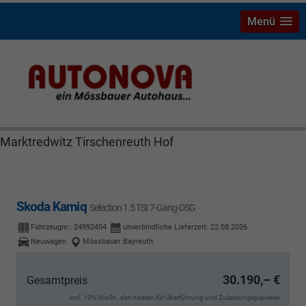
Menü
Skoda Kamiq Bayreuth Nützel Mössbauer Autonova
Brucker Räthel MGS Autohaus günstig Finanzierung
Leasing Neuwagen Gebrauchtwagen Jahreswagen
Marktredwitz Tirschenreuth Hof
Skoda Kamiq
Selection 1.5 TSI 7-Gang-DSG
Fahrzeugnr.:
24992454
unverbindliche Lieferzeit:
22.08.2026
Neuwagen
Mössbauer Bayreuth
30.190,– €
Gesamtpreis
incl. 19% MwSt., den Kosten für Überführung und Zulassungspapieren