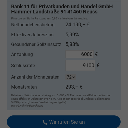
Bank 11 für Privatkunden und Handel GmbH
Hammer Landstraße 91 41460 Neuss
Finanzieren Sie Ihr Fahrzeug mit 5,99% effektivem Jahreszins.
24.190,– €
Nettodarlehensbetrag
5,99%
Effektiver Jahreszins
5,83%
Gebundener Sollzinssatz
€
Anzahlung
€
Schlussrate
Anzahl der Monatsraten
293,– €
Monatsraten
Bei einem Nettodarlehensbetrag von 5.000,- EUR erhalten zwei Drittel der Kunden
einen effektiven Jahreszins von 5,99% oder günstiger (gebundener Sollzinssatz
5,83% p.a. zzgl. eines Bearbeitungsentgelts).
unverbindliche Berechnung
Wir rufen Sie an