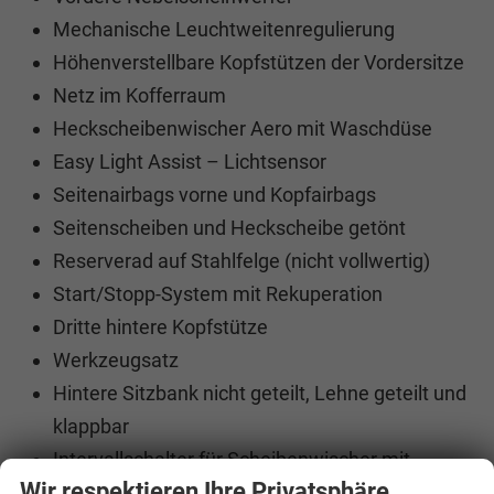
Mechanische Leuchtweitenregulierung
Höhenverstellbare Kopfstützen der Vordersitze
Netz im Kofferraum
Heckscheibenwischer Aero mit Waschdüse
Easy Light Assist – Lichtsensor
Seitenairbags vorne und Kopfairbags
Seitenscheiben und Heckscheibe getönt
Reserverad auf Stahlfelge (nicht vollwertig)
Start/Stopp-System mit Rekuperation
Dritte hintere Kopfstütze
Werkzeugsatz
Hintere Sitzbank nicht geteilt, Lehne geteilt und
klappbar
Intervallschalter für Scheibenwischer mit
Wir respektieren Ihre Privatsphäre
Fotosensor