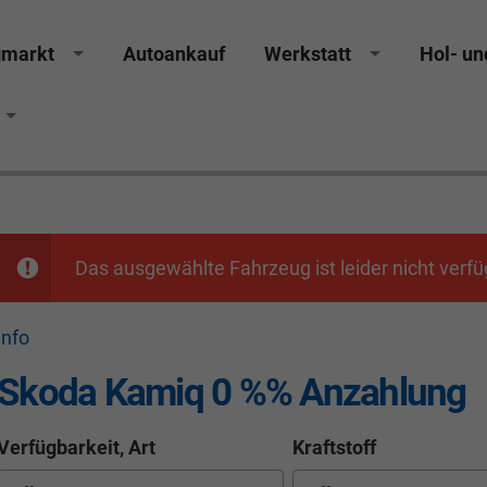
gmarkt
Autoankauf
Werkstatt
Hol- un
GS Räthel Marktredwitz Wiesau Wunsiedel Hof Weiden
Das ausgewählte Fahrzeug ist leider nicht verfü
info
Skoda Kamiq 0 %% Anzahlung
Verfügbarkeit, Art
Kraftstoff