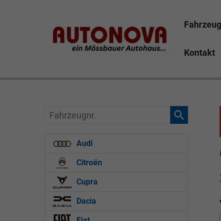
Fahrzeu
Kontakt
Skoda Kamiq Mössbauer Autonova Bayreuth Brucker M
Finanzierung Leasing günstig
Fahrzeugnr.
Audi
Citroën
Cupra
Dacia
Fiat