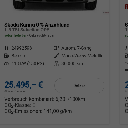
Skoda Kamiq 0 % Anzahlung
S
1.5 TSI Selection OPF
sofort lieferbar
Gebrauchtwagen
so
Fahrzeugnr.
24992598
Getriebe
Autom. 7-Gang
F
Kraftstoff
Benzin
Außenfarbe
Moon-Weiss Metallic
Leistung
110 kW (150 PS)
Kilometerstand
30.000 km
L
25.495,– €
Details
Differenzbesteuert
in
Verbrauch kombiniert:
6,20 l/100km
V
CO
-Klasse:
E
2
CO
-Emissionen:
141,00 g/km
2