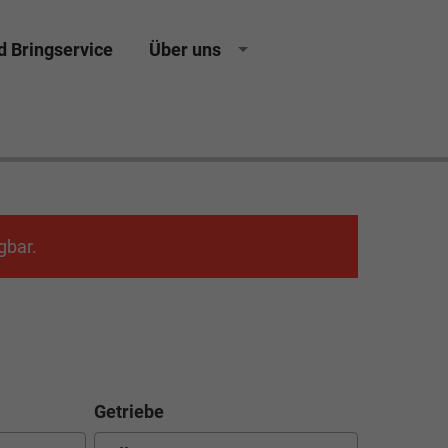
d Bringservice
Über uns
 Kulmbach Autohaus Neuwagen Gebrauchtwagen
gbar.
Getriebe