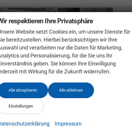
Wir respektieren Ihre Privatsphäre
Unsere Website setzt Cookies ein, um unsere Dienste für
ie bereitzustellen. Hierbei berücksichtigen wir Ihre
Auswahl und verarbeiten nur die Daten für Marketing,
nalytics und Personalisierung, für die Sie uns Ihr
Einverständnis geben. Sie können Ihre Einwilligung
ederzeit mit Wirkung für die Zukunft widerrufen.
Alle akzeptieren
Alle ablehnen
Skoda Kamiq 0 % Anzahlung
S
Einstellungen
1.0 TSI DSG Selection AHK Kamera LED APP-Navi Sitzheizung
sofort lieferbar
Fahrzeug mit Tageszulassung
un
Datenschutzerklärung
Impressum
Fahrzeugnr.
24991636
Getriebe
Autom. 7-Gang
F