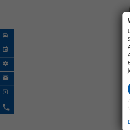
S
A
j