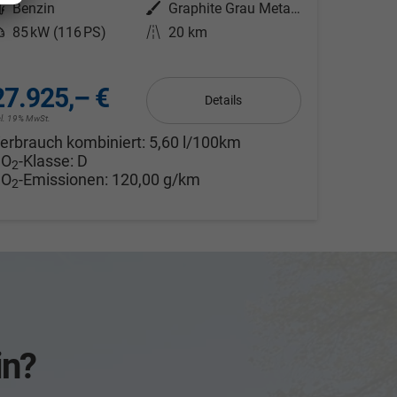
Kraftstoff
Benzin
Außenfarbe
Graphite Grau Metallic
eistung
85 kW (116 PS)
Kilometerstand
20 km
27.925,– €
Details
cl. 19% MwSt.
erbrauch kombiniert:
5,60 l/100km
CO
-Klasse:
D
2
CO
-Emissionen:
120,00 g/km
2
in?