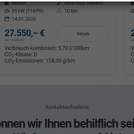
Kraftstoff
Benzin
Außenfarbe
Race Blau Metallic
Leistung
85 kW (116 PS)
Kilometerstand
10 km
L
14.01.2026
27.550,– €
Details
incl. 19% MwSt.
in
Verbrauch kombiniert:
5,70 l/100km
V
CO
-Klasse:
D
2
CO
-Emissionen:
128,00 g/km
2
Kontaktaufnahme
nnen wir Ihnen behilflich se