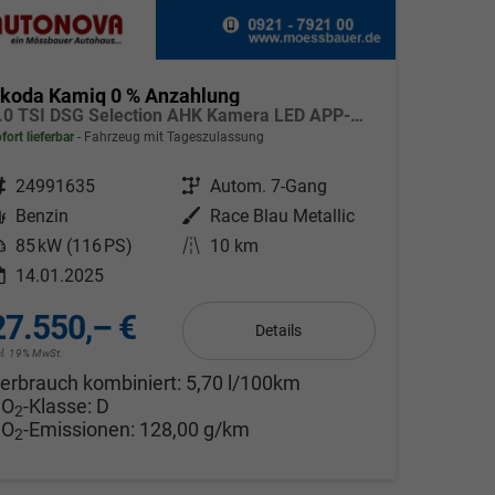
koda Kamiq 0 % Anzahlung
1.0 TSI DSG Selection AHK Kamera LED APP-Navi Sitzheizung
fort lieferbar
Fahrzeug mit Tageszulassung
ahrzeugnr.
24991635
Getriebe
Autom. 7-Gang
Kraftstoff
Benzin
Außenfarbe
Race Blau Metallic
eistung
85 kW (116 PS)
Kilometerstand
10 km
14.01.2025
27.550,– €
Details
cl. 19% MwSt.
erbrauch kombiniert:
5,70 l/100km
CO
-Klasse:
D
2
CO
-Emissionen:
128,00 g/km
2