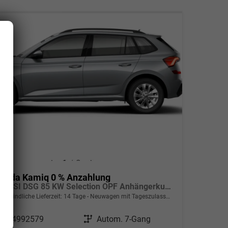
koda Kamiq 0 % Anzahlung
1.0 TSI DSG 85 KW Selection OPF Anhängerkupplung + Winter Paket Plus
verbindliche Lieferzeit:
14 Tage
Neuwagen mit Tageszulassung
ahrzeugnr.
24992579
Getriebe
Autom. 7-Gang