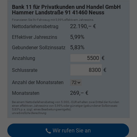
Bank 11 für Privatkunden und Handel GmbH
Hammer Landstraße 91 41460 Neuss
Finanzieren Sie Ihr Fahrzeug mit 5,99% effektivem Jahreszins.
22.190,– €
Nettodarlehensbetrag
5,99%
Effektiver Jahreszins
5,83%
Gebundener Sollzinssatz
€
Anzahlung
€
Schlussrate
Anzahl der Monatsraten
269,– €
Monatsraten
Bei einem Nettodarlehensbetrag von 5.000,- EUR erhalten zwei Drittel der Kunden
einen effektiven Jahreszins von 5,99% oder günstiger (gebundener Sollzinssatz
5,83% p.a. zzgl. eines Bearbeitungsentgelts).
unverbindliche Berechnung
Wir rufen Sie an