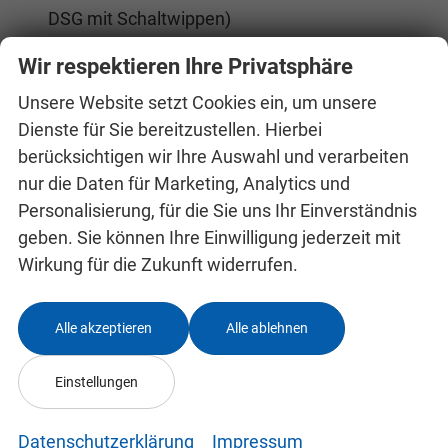
DSG mit Schaltwippen)
Tempomat mit Geschwindigkeitsbegrenzer
Wir respektieren Ihre Privatsphäre
Škoda Infotainment mit 8-Zoll-Display
Unsere Website setzt Cookies ein, um unsere
2x USB-C vorn
Dienste für Sie bereitzustellen. Hierbei
2x USB hinten
berücksichtigen wir Ihre Auswahl und verarbeiten
Bluetooth
nur die Daten für Marketing, Analytics und
eCall
Personalisierung, für die Sie uns Ihr Einverständnis
Parksensoren hinten
geben. Sie können Ihre Einwilligung jederzeit mit
Außenspiegel elektrisch verstell- und beheizbar
Wirkung für die Zukunft widerrufen.
Spiegelgehäuse und Türgriffe in Wagenfarbe
Schwarze Dachreling
Alle akzeptieren
Alle ablehnen
Elektrische Fensterheber vorn
Elektrische Fensterheber hinten
Einstellungen
Berganfahrassistent
Simply-Clever-Paket mit festen Taschenhaken,
Datenschutzerklärung
Impressum