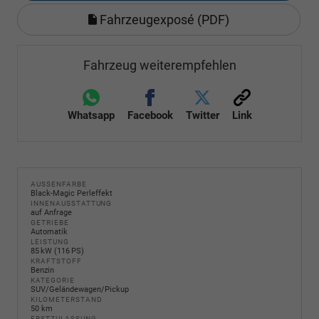
Fahrzeugexposé (PDF)
Fahrzeug weiterempfehlen
Whatsapp
Facebook
Twitter
Link
AUSSENFARBE
Black-Magic Perleffekt
INNENAUSSTATTUNG
auf Anfrage
GETRIEBE
Automatik
LEISTUNG
85 kW (116 PS)
KRAFTSTOFF
Benzin
KATEGORIE
SUV/Geländewagen/Pickup
KILOMETERSTAND
50 km
ERSTZULASSUNG