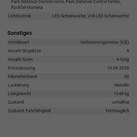
Park Distance Control vorne, Park Distance Control hinten,
Rückfahrkamera
Lichttechnik
LED-Scheinwerfer, Voll-LED Scheinwerfer
Sonstiges
Antriebsart
Verbrennungsmotor (ICE)
Anzahl Sitzplätze
5
Anzahl Türen
4-türig
Erstzulassung
10.06.2026
Kilometerstand
50
Lackierung
Metallic
Leergewicht
1248 kg
Zustand
unfallfrei
Zustand, Fahrfähigkeit
fahrtauglich