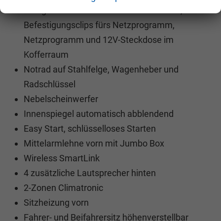
Ablagefach im Kofferraumseitenbereich,
Befestigungsclips fürs Netzprogramm,
Netzprogramm und 12V-Steckdose im
Kofferraum
Notrad auf Stahlfelge, Wagenheber und
Radschlüssel
Nebelscheinwerfer
Innenspiegel automatisch abblendend
Easy Start, schlüsselloses Starten
Mittelarmlehne vorn mit Jumbo Box
Wireless SmartLink
4 zusätzliche Lautsprecher hinten
2-Zonen Climatronic
Sitzheizung vorn
Fahrer- und Beifahrersitz höhenverstellbar