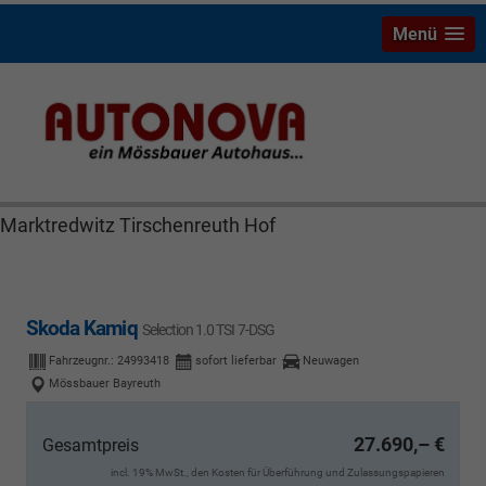
Menü
Skoda Kamiq Bayreuth Nützel Mössbauer Autonova
Brucker Räthel MGS Autohaus günstig Finanzierung
Leasing Neuwagen Gebrauchtwagen Jahreswagen
Marktredwitz Tirschenreuth Hof
Skoda Kamiq
Selection 1.0 TSI 7-DSG
Fahrzeugnr.:
24993418
sofort lieferbar
Neuwagen
Mössbauer Bayreuth
27.690,– €
Gesamtpreis
incl. 19% MwSt., den Kosten für Überführung und Zulassungspapieren