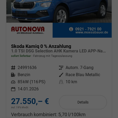
Skoda Kamiq 0 % Anzahlung
1.0 TSI DSG Selection AHK Kamera LED APP-Navi Sitzheizung
sofort lieferbar
Fahrzeug mit Tageszulassung
Fahrzeugnr.
24991636
Getriebe
Autom. 7-Gang
Kraftstoff
Benzin
Außenfarbe
Race Blau Metallic
Leistung
85 kW (116 PS)
Kilometerstand
10 km
14.01.2026
27.550,– €
Details
incl. 19% MwSt.
Verbrauch kombiniert:
5,70 l/100km