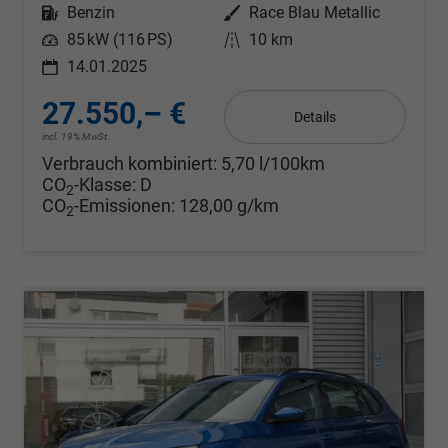
Kraftstoff
Benzin
Außenfarbe
Race Blau Metallic
Leistung
85 kW (116 PS)
Kilometerstand
10 km
14.01.2025
27.550,– €
Details
incl. 19% MwSt.
Verbrauch kombiniert:
5,70 l/100km
CO
-Klasse:
D
2
CO
-Emissionen:
128,00 g/km
2