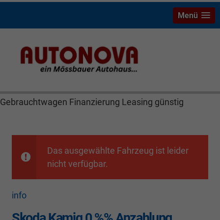
Menü
Skoda Kamiq Mössbauer Autonova Bayreuth Brucker
MGS Räthel Marktredwitz Wiesau Wunsiedel Hof
Weiden Kulmbach Autohaus Neuwagen
Gebrauchtwagen Finanzierung Leasing günstig
Das ausgewählte Fahrzeug ist leider
nicht verfügbar.
info
Skoda Kamiq 0 %% Anzahlung