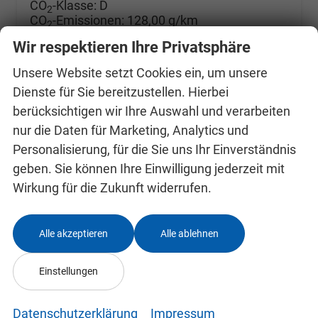
CO
-Klasse:
D
2
CO
-Emissionen:
128,00 g/km
2
Wir respektieren Ihre Privatsphäre
Unsere Website setzt Cookies ein, um unsere
Dienste für Sie bereitzustellen. Hierbei
berücksichtigen wir Ihre Auswahl und verarbeiten
nur die Daten für Marketing, Analytics und
Personalisierung, für die Sie uns Ihr Einverständnis
geben. Sie können Ihre Einwilligung jederzeit mit
Wirkung für die Zukunft widerrufen.
Alle akzeptieren
Alle ablehnen
Einstellungen
Datenschutzerklärung
Impressum
Skoda Kamiq 0 % Anzahlung