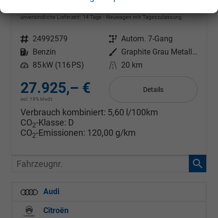
1.0 TSI DSG 85 KW Selection OPF Anhängerkupplung + Winter Paket Plus
unverbindliche Lieferzeit:
14 Tage
Neuwagen mit Tageszulassung
Fahrzeugnr.
24992579
Getriebe
Autom. 7-Gang
Kraftstoff
Benzin
Außenfarbe
Graphite Grau Metallic
Leistung
85 kW (116 PS)
Kilometerstand
20 km
27.925,– €
Details
incl. 19% MwSt.
Verbrauch kombiniert:
5,60 l/100km
CO
-Klasse:
D
2
CO
-Emissionen:
120,00 g/km
2
Fahrzeugnr.
Audi
Citroën