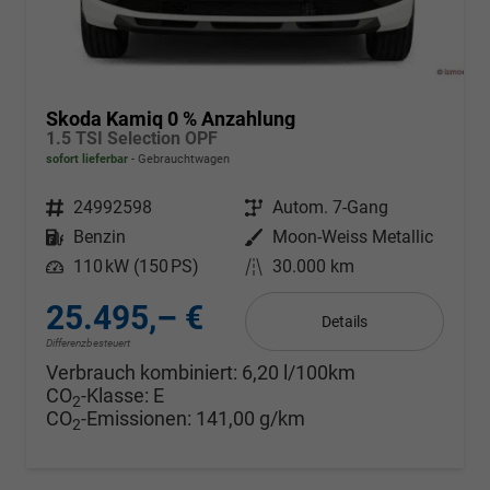
Skoda Kamiq 0 % Anzahlung
1.5 TSI Selection OPF
sofort lieferbar
Gebrauchtwagen
Fahrzeugnr.
24992598
Getriebe
Autom. 7-Gang
Kraftstoff
Benzin
Außenfarbe
Moon-Weiss Metallic
Leistung
110 kW (150 PS)
Kilometerstand
30.000 km
25.495,– €
Details
Differenzbesteuert
Verbrauch kombiniert:
6,20 l/100km
CO
-Klasse:
E
2
CO
-Emissionen:
141,00 g/km
2