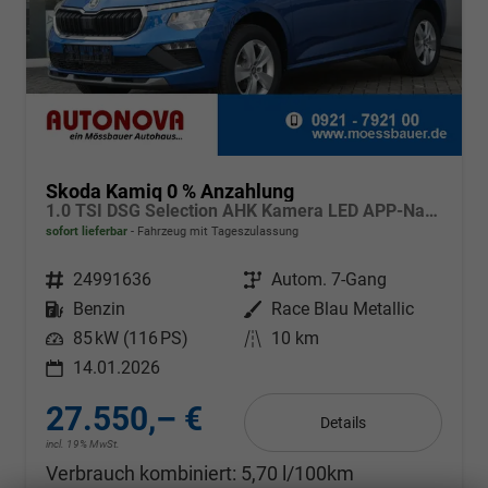
Skoda Kamiq 0 % Anzahlung
1.0 TSI DSG Selection AHK Kamera LED APP-Navi Sitzheizung
sofort lieferbar
Fahrzeug mit Tageszulassung
Fahrzeugnr.
24991636
Getriebe
Autom. 7-Gang
Kraftstoff
Benzin
Außenfarbe
Race Blau Metallic
Leistung
85 kW (116 PS)
Kilometerstand
10 km
14.01.2026
27.550,– €
Details
incl. 19% MwSt.
Verbrauch kombiniert:
5,70 l/100km