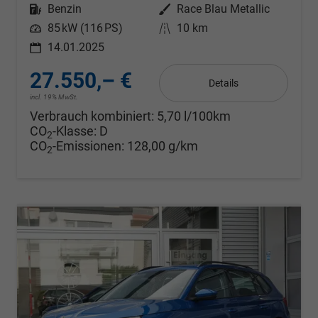
Kraftstoff
Benzin
Außenfarbe
Race Blau Metallic
Leistung
85 kW (116 PS)
Kilometerstand
10 km
14.01.2025
27.550,– €
Details
incl. 19% MwSt.
Verbrauch kombiniert:
5,70 l/100km
CO
-Klasse:
D
2
CO
-Emissionen:
128,00 g/km
2