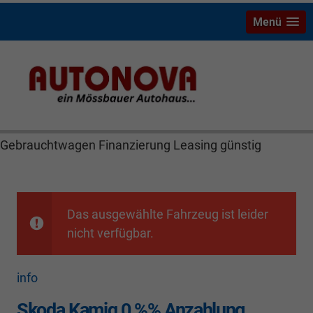
Menü
Skoda Kamiq Mössbauer Autonova Bayreuth Brucker
MGS Räthel Marktredwitz Wiesau Wunsiedel Hof
Weiden Kulmbach Autohaus Neuwagen
Gebrauchtwagen Finanzierung Leasing günstig
Das ausgewählte Fahrzeug ist leider
nicht verfügbar.
info
Skoda Kamiq 0 %% Anzahlung