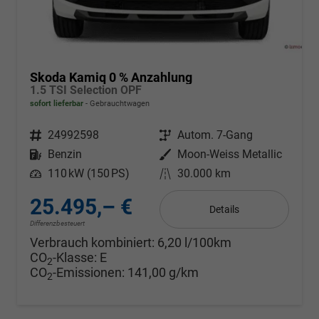
Skoda Kamiq 0 % Anzahlung
1.5 TSI Selection OPF
sofort lieferbar
Gebrauchtwagen
Fahrzeugnr.
24992598
Getriebe
Autom. 7-Gang
Kraftstoff
Benzin
Außenfarbe
Moon-Weiss Metallic
Leistung
110 kW (150 PS)
Kilometerstand
30.000 km
25.495,– €
Details
Differenzbesteuert
Verbrauch kombiniert:
6,20 l/100km
CO
-Klasse:
E
2
CO
-Emissionen:
141,00 g/km
2