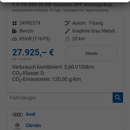
1.0 TSI DSG 85 KW Selection OPF Anhängerkupplung + Winter Paket Plus
unverbindliche Lieferzeit:
14 Tage
Neuwagen mit Tageszulassung
Fahrzeugnr.
24992579
Getriebe
Autom. 7-Gang
Kraftstoff
Benzin
Außenfarbe
Graphite Grau Metallic
Leistung
85 kW (116 PS)
Kilometerstand
20 km
27.925,– €
Details
incl. 19% MwSt.
Verbrauch kombiniert:
5,60 l/100km
CO
-Klasse:
D
2
CO
-Emissionen:
120,00 g/km
2
Fahrzeugnr.
Audi
Citroën