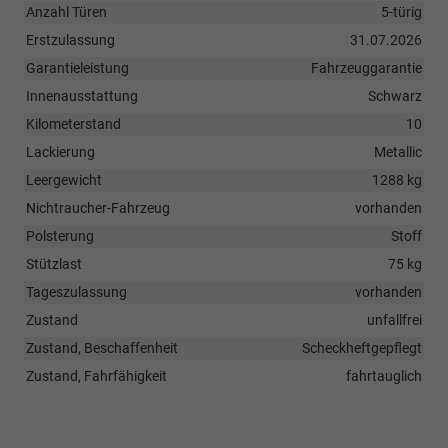
Anzahl Türen
5-türig
Erstzulassung
31.07.2026
Garantieleistung
Fahrzeuggarantie
Innenausstattung
Schwarz
Kilometerstand
10
Lackierung
Metallic
Leergewicht
1288 kg
Nichtraucher-Fahrzeug
vorhanden
Polsterung
Stoff
Stützlast
75 kg
Tageszulassung
vorhanden
Zustand
unfallfrei
Zustand, Beschaffenheit
Scheckheftgepflegt
Zustand, Fahrfähigkeit
fahrtauglich