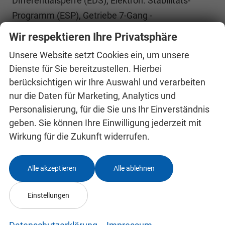
Differentialsperre (EDS), Elektron. Stabilitäts-
Programm (ESP), Getriebe 7-Gang -
Doppelkupplungsgetriebe DSG, Klimaanlage
Wir respektieren Ihre Privatsphäre
Climatronic 2-Zonen, Airbag Beifahrerseite
Unsere Website setzt Cookies ein, um unsere
abschaltbar, Airbag Fahrer-/Beifahrerseite,
Dienste für Sie bereitzustellen. Hierbei
Fensterheber elektrisch vorn + hinten,
berücksichtigen wir Ihre Auswahl und verarbeiten
Fernbedienung für Zentralverriegelung, Isofix-
nur die Daten für Marketing, Analytics und
Aufnahmen für Kindersitz an Beifahrersitz, Isofix-
Personalisierung, für die Sie uns Ihr Einverständnis
Aufnahmen für Kindersitz an Rücksitz, Kopf-
geben. Sie können Ihre Einwilligung jederzeit mit
Airbag-System, Mittelarmlehne vorn,
Wirkung für die Zukunft widerrufen.
Rücksitzlehne geteilt/klappbar (1/3-2/3),
Schließ-/Startsystem Kessy, Seitenairbag vorn,
Alle akzeptieren
Alle ablehnen
Seitenscheiben hinten und Heckscheibe
abgedunkelt (SunSet), Zentralverriegelung,
Einstellungen
Fahrassistenz-System: Berganfahr-Assistent (Hill-