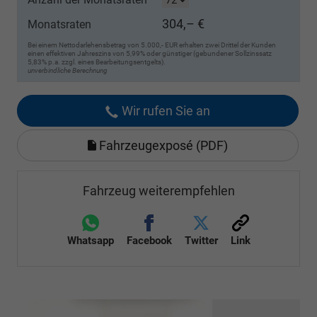
304,– €
Monatsraten
Bei einem Nettodarlehensbetrag von 5.000,- EUR erhalten zwei Drittel der Kunden
einen effektiven Jahreszins von 5,99% oder günstiger (gebundener Sollzinssatz
5,83% p.a. zzgl. eines Bearbeitungsentgelts).
unverbindliche Berechnung
Wir rufen Sie an
Fahrzeugexposé (PDF)
Fahrzeug weiterempfehlen
Whatsapp
Facebook
Twitter
Link