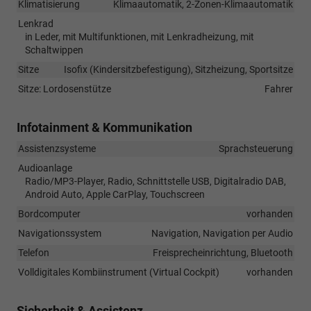
Klimatisierung
Klimaautomatik, 2-Zonen-Klimaautomatik
Lenkrad
in Leder, mit Multifunktionen, mit Lenkradheizung, mit
Schaltwippen
Sitze
Isofix (Kindersitzbefestigung), Sitzheizung, Sportsitze
Sitze: Lordosenstütze
Fahrer
Infotainment & Kommunikation
Assistenzsysteme
Sprachsteuerung
Audioanlage
Radio/MP3-Player, Radio, Schnittstelle USB, Digitalradio DAB,
Android Auto, Apple CarPlay, Touchscreen
Bordcomputer
vorhanden
Navigationssystem
Navigation, Navigation per Audio
Telefon
Freisprecheinrichtung, Bluetooth
Volldigitales Kombiinstrument (Virtual Cockpit)
vorhanden
Sicherheit & Assistenz