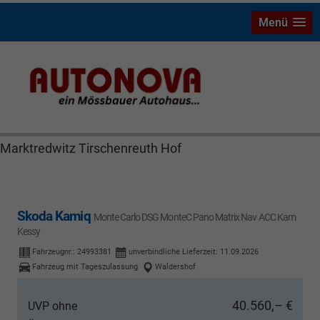
Menü
Skoda Kamiq Bayreuth Nützel Mössbauer Autonova
Brucker Räthel MGS Autohaus günstig Finanzierung
Leasing Neuwagen Gebrauchtwagen Jahreswagen
Marktredwitz Tirschenreuth Hof
Skoda Kamiq
Monte Carlo DSG MonteC Pano Matrix Nav ACC Kam
Kessy
Fahrzeugnr.:
24993381
unverbindliche Lieferzeit:
11.09.2026
Fahrzeug mit Tageszulassung
Waldershof
40.560,– €
UVP ohne