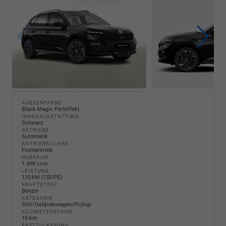
AUSSENFARBE
Black-Magic Perleffekt
INNENAUSSTATTUNG
Schwarz
GETRIEBE
Automatik
ANTRIEBSACHSE
Frontantrieb
HUBRAUM
1.498 ccm
LEISTUNG
110 kW (150 PS)
KRAFTSTOFF
Benzin
KATEGORIE
SUV/Geländewagen/Pickup
KILOMETERSTAND
10 km
ERSTZULASSUNG