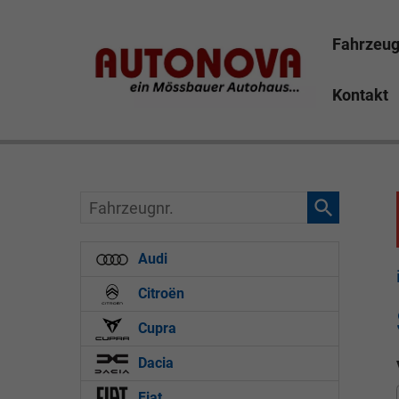
Fahrzeu
Kontakt
Skoda Kamiq Mössbauer Autonova Bayreuth Brucker M
Finanzierung Leasing günstig
Fahrzeugnr.
Audi
Citroën
Cupra
Dacia
Fiat