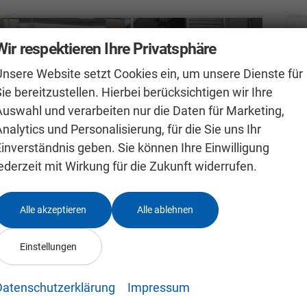
Wir respektieren Ihre Privatsphäre
Unsere Website setzt Cookies ein, um unsere Dienste für
ie bereitzustellen. Hierbei berücksichtigen wir Ihre
Auswahl und verarbeiten nur die Daten für Marketing,
nalytics und Personalisierung, für die Sie uns Ihr
Einverständnis geben. Sie können Ihre Einwilligung
ederzeit mit Wirkung für die Zukunft widerrufen.
Alle akzeptieren
Alle ablehnen
Skoda Kamiq 0 % Anzahlung
S
Einstellungen
1.0 TSI DSG Selection AHK Kamera LED APP-Navi Sitzheizung
sofort lieferbar
Fahrzeug mit Tageszulassung
un
Datenschutzerklärung
Impressum
Fahrzeugnr.
24991636
Getriebe
Autom. 7-Gang
F