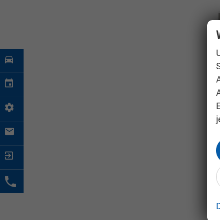
S
A
j