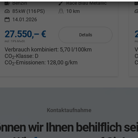
Kraftstoff
Benzin
Außenfarbe
Race Blau Metallic
Leistung
85 kW (116 PS)
Kilometerstand
10 km
L
14.01.2026
27.550,– €
Details
incl. 19% MwSt.
in
Verbrauch kombiniert:
5,70 l/100km
V
CO
-Klasse:
D
2
CO
-Emissionen:
128,00 g/km
2
Kontaktaufnahme
nnen wir Ihnen behilflich se