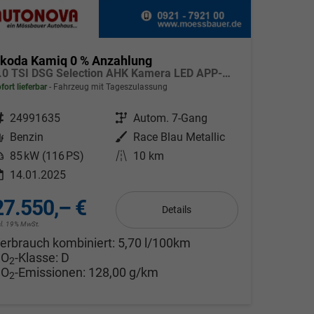
koda Kamiq 0 % Anzahlung
1.0 TSI DSG Selection AHK Kamera LED APP-Navi Sitzheizung
fort lieferbar
Fahrzeug mit Tageszulassung
ahrzeugnr.
24991635
Getriebe
Autom. 7-Gang
Kraftstoff
Benzin
Außenfarbe
Race Blau Metallic
eistung
85 kW (116 PS)
Kilometerstand
10 km
14.01.2025
27.550,– €
Details
cl. 19% MwSt.
erbrauch kombiniert:
5,70 l/100km
CO
-Klasse:
D
2
CO
-Emissionen:
128,00 g/km
2