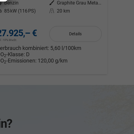
Kraftstoff
Benzin
Außenfarbe
Graphite Grau Metallic
eistung
85 kW (116 PS)
Kilometerstand
20 km
27.925,– €
Details
cl. 19% MwSt.
erbrauch kombiniert:
5,60 l/100km
CO
-Klasse:
D
2
CO
-Emissionen:
120,00 g/km
2
in?