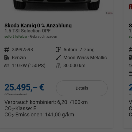
Skoda Kamiq 0 % Anzahlung
S
1.5 TSI Selection OPF
sofort lieferbar
Gebrauchtwagen
so
Fahrzeugnr.
24992598
Getriebe
Autom. 7-Gang
F
Kraftstoff
Benzin
Außenfarbe
Moon-Weiss Metallic
Leistung
110 kW (150 PS)
Kilometerstand
30.000 km
L
25.495,– €
Details
Differenzbesteuert
in
Verbrauch kombiniert:
6,20 l/100km
V
CO
-Klasse:
E
2
CO
-Emissionen:
141,00 g/km
2