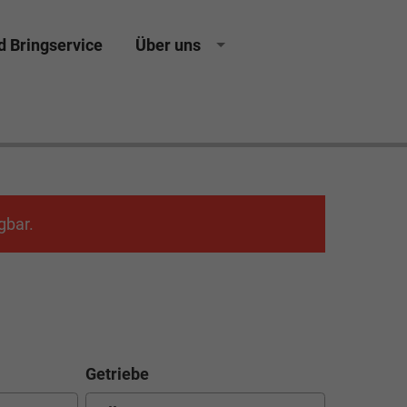
d Bringservice
Über uns
 Kulmbach Autohaus Neuwagen Gebrauchtwagen
gbar.
Getriebe