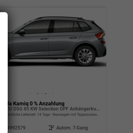
koda Kamiq 0 % Anzahlung
1.0 TSI DSG 85 KW Selection OPF Anhängerkupplung + Winter Paket Plus
verbindliche Lieferzeit:
14 Tage
Neuwagen mit Tageszulassung
ahrzeugnr.
24992579
Getriebe
Autom. 7-Gang