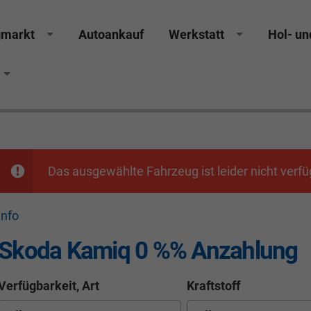
gmarkt
Autoankauf
Werkstatt
Hol- un
GS Räthel Marktredwitz Wiesau Wunsiedel Hof Weiden
Das ausgewählte Fahrzeug ist leider nicht verfü
info
Skoda Kamiq 0 %% Anzahlung
Verfügbarkeit, Art
Kraftstoff