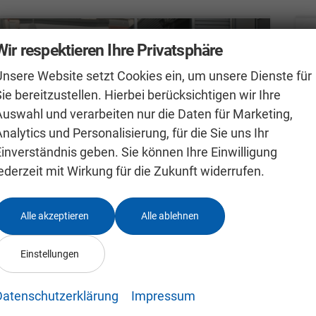
Wir respektieren Ihre Privatsphäre
Unsere Website setzt Cookies ein, um unsere Dienste für
ie bereitzustellen. Hierbei berücksichtigen wir Ihre
Auswahl und verarbeiten nur die Daten für Marketing,
nalytics und Personalisierung, für die Sie uns Ihr
Einverständnis geben. Sie können Ihre Einwilligung
ederzeit mit Wirkung für die Zukunft widerrufen.
Alle akzeptieren
Alle ablehnen
Skoda Kamiq 0 % Anzahlung
S
Einstellungen
1.0 TSI DSG Selection AHK Kamera LED APP-Navi Sitzheizung
sofort lieferbar
Fahrzeug mit Tageszulassung
un
Datenschutzerklärung
Impressum
Fahrzeugnr.
24991636
Getriebe
Autom. 7-Gang
F