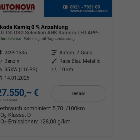
koda Kamiq 0 % Anzahlung
1.0 TSI DSG Selection AHK Kamera LED APP-Navi Sitzheizung
fort lieferbar
Fahrzeug mit Tageszulassung
ahrzeugnr.
24991635
Getriebe
Autom. 7-Gang
Kraftstoff
Benzin
Außenfarbe
Race Blau Metallic
eistung
85 kW (116 PS)
Kilometerstand
10 km
14.01.2025
27.550,– €
Details
cl. 19% MwSt.
erbrauch kombiniert:
5,70 l/100km
CO
-Klasse:
D
2
CO
-Emissionen:
128,00 g/km
2