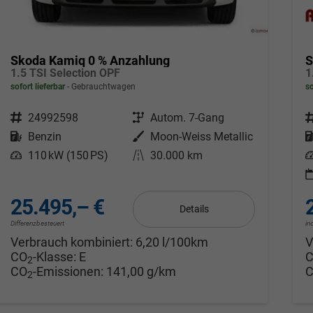
Skoda Kamiq 0 % Anzahlung
S
1.5 TSI Selection OPF
sofort lieferbar
Gebrauchtwagen
so
Fahrzeugnr.
24992598
Getriebe
Autom. 7-Gang
F
Kraftstoff
Benzin
Außenfarbe
Moon-Weiss Metallic
Leistung
110 kW (150 PS)
Kilometerstand
30.000 km
L
25.495,– €
Details
Differenzbesteuert
in
Verbrauch kombiniert:
6,20 l/100km
V
CO
-Klasse:
E
2
CO
-Emissionen:
141,00 g/km
2