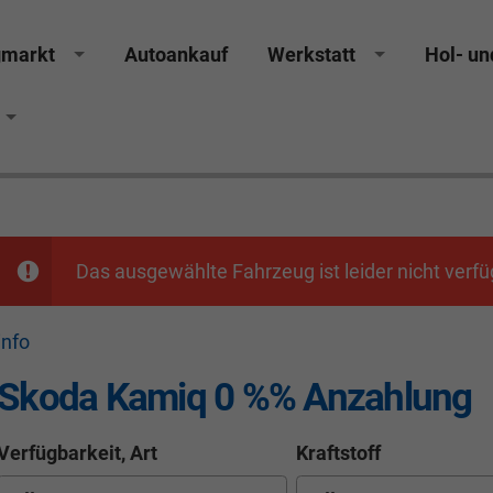
gmarkt
Autoankauf
Werkstatt
Hol- un
GS Räthel Marktredwitz Wiesau Wunsiedel Hof Weiden
Das ausgewählte Fahrzeug ist leider nicht verfü
info
Skoda Kamiq 0 %% Anzahlung
Verfügbarkeit, Art
Kraftstoff