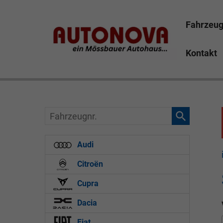
Fahrzeu
Kontakt
Skoda Kamiq Mössbauer Autonova Bayreuth Brucker M
Finanzierung Leasing günstig
Fahrzeugnr.
Audi
Citroën
Cupra
Dacia
Fiat