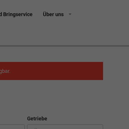
d Bringservice
Über uns
 Kulmbach Autohaus Neuwagen Gebrauchtwagen
gbar.
Getriebe