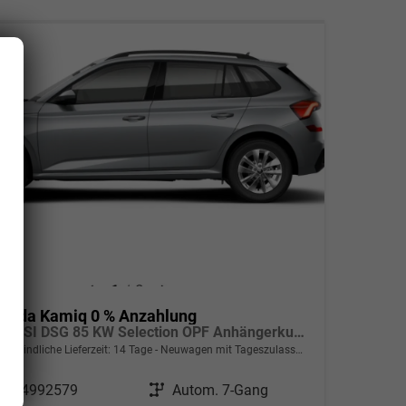
koda Kamiq 0 % Anzahlung
1.0 TSI DSG 85 KW Selection OPF Anhängerkupplung + Winter Paket Plus
verbindliche Lieferzeit:
14 Tage
Neuwagen mit Tageszulassung
ahrzeugnr.
24992579
Getriebe
Autom. 7-Gang