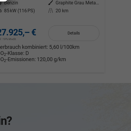
Kraftstoff
Benzin
Außenfarbe
Graphite Grau Metallic
eistung
85 kW (116 PS)
Kilometerstand
20 km
27.925,– €
Details
cl. 19% MwSt.
erbrauch kombiniert:
5,60 l/100km
CO
-Klasse:
D
2
CO
-Emissionen:
120,00 g/km
2
in?