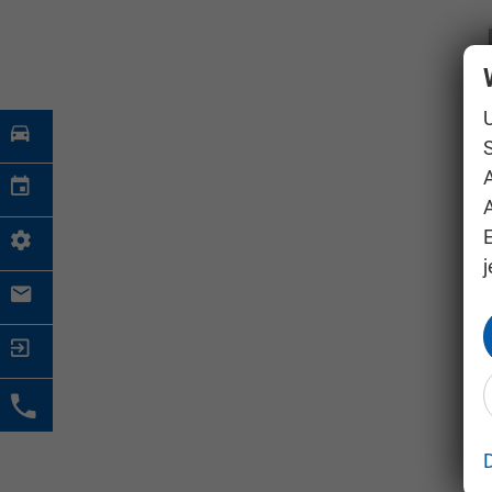
S
A
j