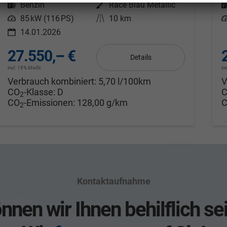
Kraftstoff
Benzin
Außenfarbe
Race Blau Metallic
Leistung
85 kW (116 PS)
Kilometerstand
10 km
L
14.01.2026
27.550,– €
Details
incl. 19% MwSt.
in
Verbrauch kombiniert:
5,70 l/100km
V
CO
-Klasse:
D
2
CO
-Emissionen:
128,00 g/km
2
Kontaktaufnahme
nnen wir Ihnen behilflich se