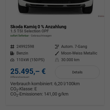
Skoda Kamiq 0 % Anzahlung
1.5 TSI Selection OPF
sofort lieferbar
Gebrauchtwagen
Fahrzeugnr.
24992598
Getriebe
Autom. 7-Gang
Kraftstoff
Benzin
Außenfarbe
Moon-Weiss Metallic
Leistung
110 kW (150 PS)
Kilometerstand
30.000 km
25.495,– €
Details
Differenzbesteuert
Verbrauch kombiniert:
6,20 l/100km
CO
-Klasse:
E
2
CO
-Emissionen:
141,00 g/km
2