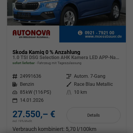
Skoda Kamiq 0 % Anzahlung
1.0 TSI DSG Selection AHK Kamera LED APP-Navi Sitzheizung
sofort lieferbar
Fahrzeug mit Tageszulassung
Fahrzeugnr.
24991636
Getriebe
Autom. 7-Gang
Kraftstoff
Benzin
Außenfarbe
Race Blau Metallic
Leistung
85 kW (116 PS)
Kilometerstand
10 km
14.01.2026
27.550,– €
Details
incl. 19% MwSt.
Verbrauch kombiniert:
5,70 l/100km