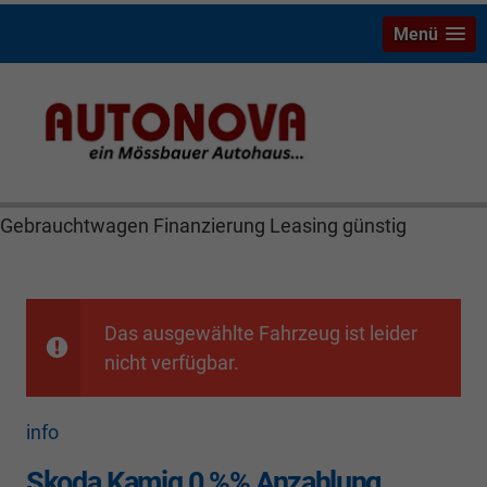
Menü
Skoda Kamiq Mössbauer Autonova Bayreuth Brucker
MGS Räthel Marktredwitz Wiesau Wunsiedel Hof
Weiden Kulmbach Autohaus Neuwagen
Gebrauchtwagen Finanzierung Leasing günstig
Das ausgewählte Fahrzeug ist leider
nicht verfügbar.
info
Skoda Kamiq 0 %% Anzahlung