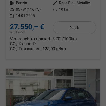
Kraftstoff
Benzin
Außenfarbe
Race Blau Metallic
Leistung
85 kW (116 PS)
Kilometerstand
10 km
14.01.2025
27.550,– €
Details
incl. 19% MwSt.
Verbrauch kombiniert:
5,70 l/100km
CO
-Klasse:
D
2
CO
-Emissionen:
128,00 g/km
2