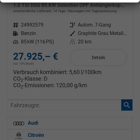
1.0 TSI DSG 85 KW Selection OPF Anhängerkupplung + Winter Paket Plus
unverbindliche Lieferzeit:
14 Tage
Neuwagen mit Tageszulassung
Fahrzeugnr.
24992579
Getriebe
Autom. 7-Gang
Kraftstoff
Benzin
Außenfarbe
Graphite Grau Metallic
Leistung
85 kW (116 PS)
Kilometerstand
20 km
27.925,– €
Details
incl. 19% MwSt.
Verbrauch kombiniert:
5,60 l/100km
CO
-Klasse:
D
2
CO
-Emissionen:
120,00 g/km
2
Fahrzeugnr.
Audi
Citroën