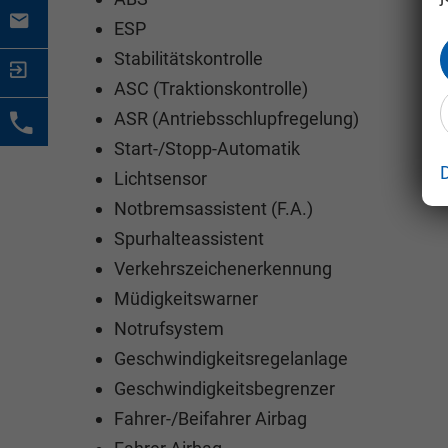
ESP
Stabilitätskontrolle
ASC (Traktionskontrolle)
ASR (Antriebsschlupfregelung)
Start-/Stopp-Automatik
Lichtsensor
Notbremsassistent (F.A.)
Spurhalteassistent
Verkehrszeichenerkennung
Müdigkeitswarner
Notrufsystem
Geschwindigkeitsregelanlage
Geschwindigkeitsbegrenzer
Fahrer-/Beifahrer Airbag