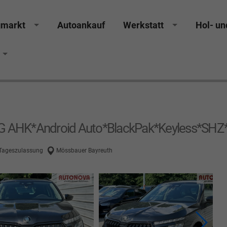
gmarkt
Autoankauf
Werkstatt
Hol- un
cker Räthel MGS Autohaus günstig Finanzierung Leas
DSG AHK*Android Auto*BlackPak*Keyless*SHZ
 Tageszulassung
Mössbauer Bayreuth