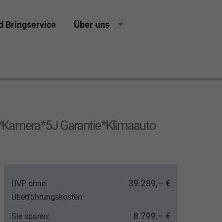
d Bringservice
Über uns
ing Neuwagen Gebrauchtwagen Jahreswagen
*Kamera*5J Garantie*Klimaauto
39.289,– €
UVP ohne
Überführungskosten
8.799,– €
Sie sparen: