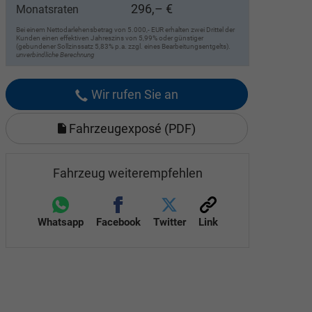
296,– €
Monatsraten
Bei einem Nettodarlehensbetrag von 5.000,- EUR erhalten zwei Drittel der
Kunden einen effektiven Jahreszins von 5,99% oder günstiger
(gebundener Sollzinssatz 5,83% p.a. zzgl. eines Bearbeitungsentgelts).
unverbindliche Berechnung
Wir rufen Sie an
Fahrzeugexposé (PDF)
Fahrzeug weiterempfehlen
Whatsapp
Facebook
Twitter
Link