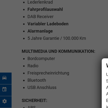
Lederlenkrad
Fahrprofilauswahl
DAB Receiver
Variabler Ladeboden
Alarmanlage
5 Jahre Garantie / 100.000 Km
MULTIMEDIA UND KOMMUNIKATION:
Bordcomputer
Radio
Freisprecheinrichtung
Bluetooth
S
USB Anschluss
A
SICHERHEIT:
j
ABS