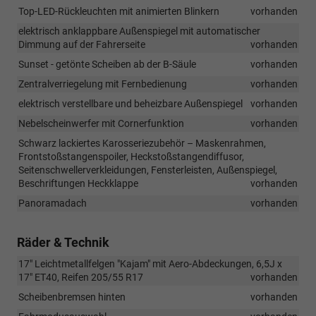
Top-LED-Rückleuchten mit animierten Blinkern
vorhanden
elektrisch anklappbare Außenspiegel mit automatischer
Dimmung auf der Fahrerseite
vorhanden
Sunset - getönte Scheiben ab der B-Säule
vorhanden
Zentralverriegelung mit Fernbedienung
vorhanden
elektrisch verstellbare und beheizbare Außenspiegel
vorhanden
Nebelscheinwerfer mit Cornerfunktion
vorhanden
Schwarz lackiertes Karosseriezubehör – Maskenrahmen,
Frontstoßstangenspoiler, Heckstoßstangendiffusor,
Seitenschwellerverkleidungen, Fensterleisten, Außenspiegel,
Beschriftungen Heckklappe
vorhanden
Panoramadach
vorhanden
Räder & Technik
17" Leichtmetallfelgen "Kajam" mit Aero-Abdeckungen, 6,5J x
17" ET40, Reifen 205/55 R17
vorhanden
Scheibenbremsen hinten
vorhanden