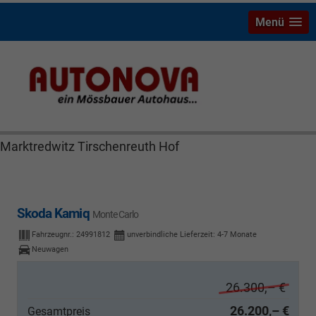
Menü
Skoda Kamiq Bayreuth Nützel Mössbauer Autonova
Brucker Räthel MGS Autohaus günstig Finanzierung
Leasing Neuwagen Gebrauchtwagen Jahreswagen
Marktredwitz Tirschenreuth Hof
Skoda Kamiq
Monte Carlo
Fahrzeugnr.:
24991812
unverbindliche Lieferzeit: 4-7 Monate
Neuwagen
26.300,– €
26.200,– €
Gesamtpreis