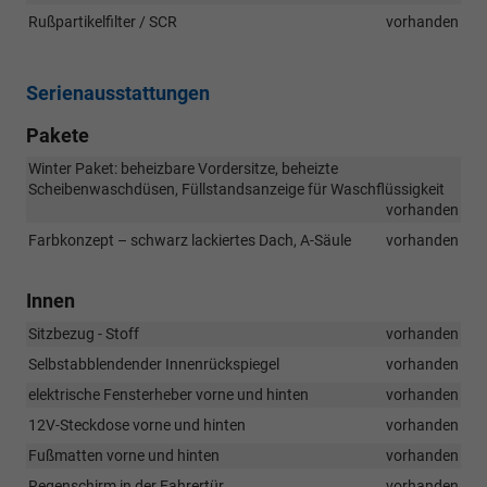
Rußpartikelfilter / SCR
vorhanden
Serienausstattungen
Pakete
Winter Paket: beheizbare Vordersitze, beheizte
Scheibenwaschdüsen, Füllstandsanzeige für Waschflüssigkeit
vorhanden
Farbkonzept – schwarz lackiertes Dach, A-Säule
vorhanden
Innen
Sitzbezug - Stoff
vorhanden
Selbstabblendender Innenrückspiegel
vorhanden
elektrische Fensterheber vorne und hinten
vorhanden
12V-Steckdose vorne und hinten
vorhanden
Fußmatten vorne und hinten
vorhanden
Regenschirm in der Fahrertür
vorhanden