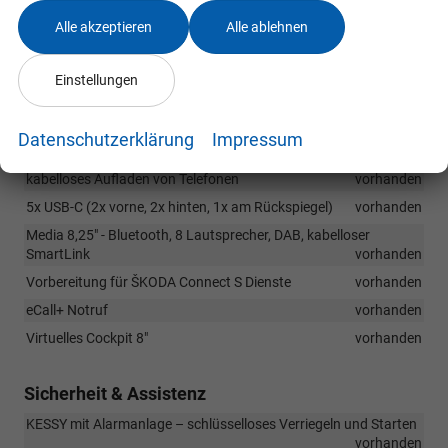
Sportpedalabdeckungen
vorhanden
Alle akzeptieren
Alle ablehnen
Dekorative Einstiegsleisten
vorhanden
Beheizbares Sport-Multifunktionslederlenkrad (für DSG mit
Einstellungen
Schaltwippen).
vorhanden
Datenschutzerklärung
Impressum
Infotainment & Kommunikation
kabelloses Aufladen von Telefonen
vorhanden
5x USB-C (2x vorne, 2x hinten, 1x am Rückspiegel)
vorhanden
Media 8,25" - Bluetooth, 8 Lautsprecher, DAB, kabelloser
SmartLink
vorhanden
Vorbereitung für ŠKODA Connect S Dienste
vorhanden
eCall+ Notruf
vorhanden
Virtuelles Cockpit 8"
vorhanden
Sicherheit & Assistenz
KESSY mit Alarmanlage – schlüsselloses Verriegeln und Starten
vorhanden