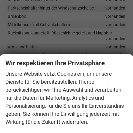
Parkscheinhalter hinter der Windschutzscheibe
vorhanden
Brillenbox
vorhanden
Mittelkonsole mit Getränkehaltern
vorhanden
Rücksitzbank ungeteilt, Rückenlehne geteilt und klappbar
vorhanden
Armlehne hinten
vorhanden
Netzprogramm, Haken und Ösen im Gepäckraum
vorhanden
Wir respektieren Ihre Privatsphäre
Zweizonen-Climatronic
vorhanden
beheizte Vordersitze
vorhanden
Unsere Website setzt Cookies ein, um unsere
Höhenverstellbarer Fahrer- und Beifahrersitz
vorhanden
Dienste für Sie bereitzustellen. Hierbei
Lordosenstützen an den Vordersitzen
vorhanden
berücksichtigen wir Ihre Auswahl und verarbeiten
Armlehne vorne mit JumboBox
vorhanden
nur die Daten für Marketing, Analytics und
Taschen auf der Rückseite der Vordersitze
vorhanden
Personalisierung, für die Sie uns Ihr Einverständnis
geben. Sie können Ihre Einwilligung jederzeit mit
Längs- und höhenverstellbares Lenkrad
vorhanden
Wirkung für die Zukunft widerrufen.
Zweifarbige LED-Ambientebeleuchtung
vorhanden
Interieur Monte Carlo mit schwarzem Himmel
vorhanden