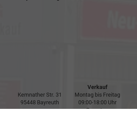
Verkauf
Kemnather Str. 31
Montag bis Freitag
95448 Bayreuth
09:00-18:00 Uhr
Samstag
09:00-16:00 Uhr
Unsere
Kundenbewertungen
Service