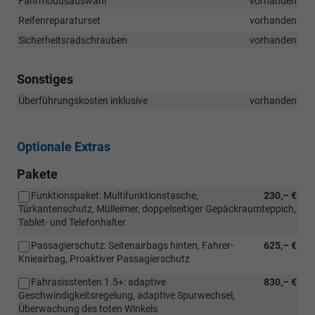
Fahrmodusauswahl
vorhanden
Reifenreparaturset
vorhanden
Sicherheitsradschrauben
vorhanden
Sonstiges
Überführungskosten inklusive
vorhanden
Optionale Extras
Pakete
Funktionspaket: Multifunktionstasche,
230,– €
Türkantenschutz, Mülleimer, doppelseitiger Gepäckraumteppich,
Tablet- und Telefonhalter
Passagierschutz: Seitenairbags hinten, Fahrer-
625,– €
Knieairbag, Proaktiver Passagierschutz
Fahrasisstenten 1.5+: adaptive
830,– €
Geschwindigkeitsregelung, adaptive Spurwechsel,
Überwachung des toten Winkels