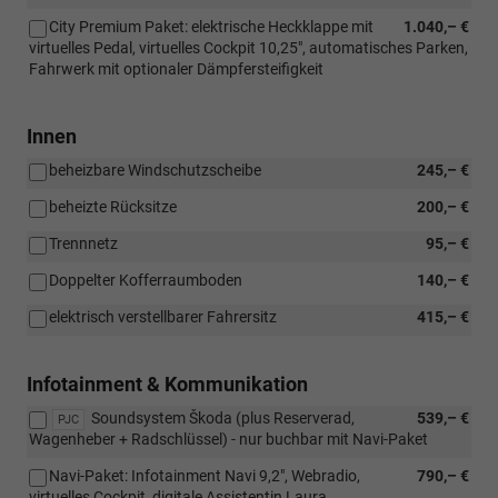
City Premium Paket: elektrische Heckklappe mit
1.040,– €
virtuelles Pedal, virtuelles Cockpit 10,25", automatisches Parken,
Fahrwerk mit optionaler Dämpfersteifigkeit
Innen
beheizbare Windschutzscheibe
245,– €
beheizte Rücksitze
200,– €
Trennnetz
95,– €
Doppelter Kofferraumboden
140,– €
elektrisch verstellbarer Fahrersitz
415,– €
Infotainment & Kommunikation
Soundsystem Škoda (plus Reserverad,
539,– €
PJC
Wagenheber + Radschlüssel) - nur buchbar mit Navi-Paket
Navi-Paket: Infotainment Navi 9,2", Webradio,
790,– €
virtuelles Cockpit, digitale Assistentin Laura