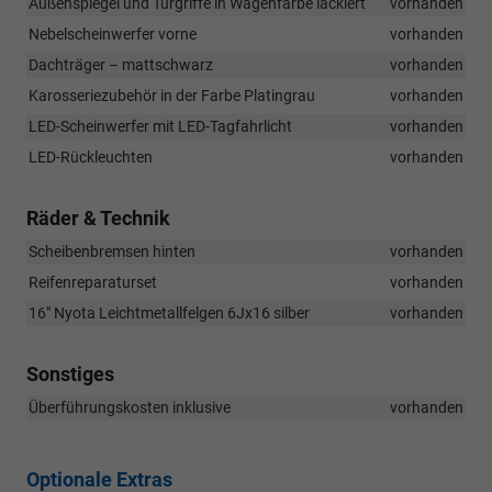
Außenspiegel und Türgriffe in Wagenfarbe lackiert
vorhanden
Nebelscheinwerfer vorne
vorhanden
Dachträger – mattschwarz
vorhanden
Karosseriezubehör in der Farbe Platingrau
vorhanden
LED-Scheinwerfer mit LED-Tagfahrlicht
vorhanden
LED-Rückleuchten
vorhanden
Räder & Technik
Scheibenbremsen hinten
vorhanden
Reifenreparaturset
vorhanden
16" Nyota Leichtmetallfelgen 6Jx16 silber
vorhanden
Sonstiges
Überführungskosten inklusive
vorhanden
Optionale Extras