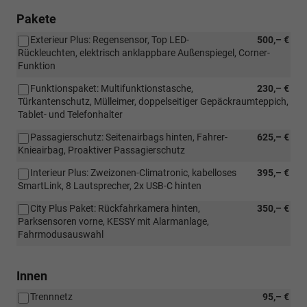
Pakete
Exterieur Plus: Regensensor, Top LED-
500,– €
Rückleuchten, elektrisch anklappbare Außenspiegel, Corner-
Funktion
Funktionspaket: Multifunktionstasche,
230,– €
Türkantenschutz, Mülleimer, doppelseitiger Gepäckraumteppich,
Tablet- und Telefonhalter
Passagierschutz: Seitenairbags hinten, Fahrer-
625,– €
Knieairbag, Proaktiver Passagierschutz
Interieur Plus: Zweizonen-Climatronic, kabelloses
395,– €
SmartLink, 8 Lautsprecher, 2x USB-C hinten
City Plus Paket: Rückfahrkamera hinten,
350,– €
Parksensoren vorne, KESSY mit Alarmanlage,
Fahrmodusauswahl
Innen
Trennnetz
95,– €