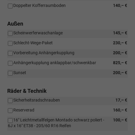
Doppelter Kofferraumboden
140,– €
Außen
Scheinwerferwaschanlage
145,– €
Schlecht-Wege-Paket
230,– €
Vorbereitung Anhängerkupplung
200,– €
Anhängerkupplung anklappbar/schwenkbar
825,– €
Sunset
200,– €
Räder & Technik
Sicherheitsradschrauben
17,– €
Reserverad
160,– €
16" Leichtmetallfelgen Montado schwarz poliert -
100,– €
6J x 16" ET38 - 205/60 R16 Reifen