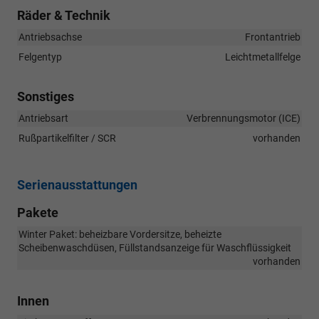
Räder & Technik
Antriebsachse
Frontantrieb
Felgentyp
Leichtmetallfelge
Sonstiges
Antriebsart
Verbrennungsmotor (ICE)
Rußpartikelfilter / SCR
vorhanden
Serienausstattungen
Pakete
Winter Paket: beheizbare Vordersitze, beheizte
Scheibenwaschdüsen, Füllstandsanzeige für Waschflüssigkeit
vorhanden
Innen