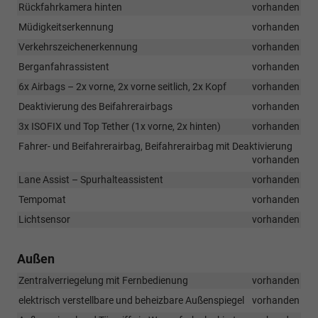
Rückfahrkamera hinten
vorhanden
Müdigkeitserkennung
vorhanden
Verkehrszeichenerkennung
vorhanden
Berganfahrassistent
vorhanden
6x Airbags – 2x vorne, 2x vorne seitlich, 2x Kopf
vorhanden
Deaktivierung des Beifahrerairbags
vorhanden
3x ISOFIX und Top Tether (1x vorne, 2x hinten)
vorhanden
Fahrer- und Beifahrerairbag, Beifahrerairbag mit Deaktivierung
vorhanden
Lane Assist – Spurhalteassistent
vorhanden
Tempomat
vorhanden
Lichtsensor
vorhanden
Außen
Zentralverriegelung mit Fernbedienung
vorhanden
elektrisch verstellbare und beheizbare Außenspiegel
vorhanden