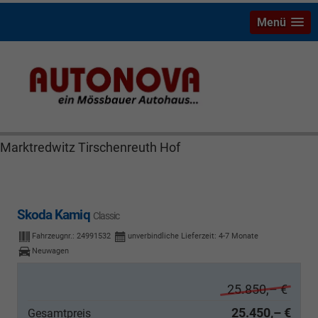
Menü
Skoda Kamiq Bayreuth Nützel Mössbauer Autonova
Brucker Räthel MGS Autohaus günstig Finanzierung
Leasing Neuwagen Gebrauchtwagen Jahreswagen
Marktredwitz Tirschenreuth Hof
Skoda Kamiq
Classic
Fahrzeugnr.:
24991532
unverbindliche Lieferzeit: 4-7 Monate
Neuwagen
25.850,– €
25.450,– €
Gesamtpreis