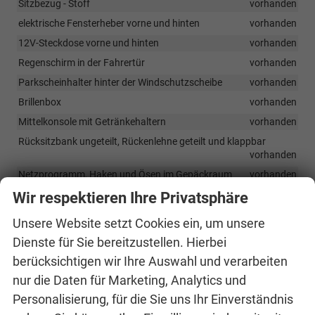
Sitzbezug - Stoff
vorhanden
elektrische Fensterheber vorne und hinten
vorhanden
12V-Steckdose vorne und hinten
vorhanden
Regenschirm in der Fahrertür
vorhanden
Parkscheinhalter hinter der Windschutzscheibe
vorhanden
Brillenbox
vorhanden
Mittelkonsole mit Getränkehaltern
vorhanden
Rücksitzbank ungeteilt, Rückenlehne geteilt und klappbar
vorhanden
Netzprogramm, Haken und Ösen im Gepäckraum
vorhanden
Höhenverstellbarer Fahrer- und Beifahrersitz
vorhanden
Wir respektieren Ihre Privatsphäre
Lordosenstützen an den Vordersitzen
vorhanden
Unsere Website setzt Cookies ein, um unsere
2-Speichen-PUR-Lenkrad
vorhanden
Dienste für Sie bereitzustellen. Hierbei
Manuelle Klimaanlage mit Pollenfilter
vorhanden
berücksichtigen wir Ihre Auswahl und verarbeiten
Interior Loft - schwarz/grau
vorhanden
nur die Daten für Marketing, Analytics und
Easy Start – schlüsselloses Starten
vorhanden
Personalisierung, für die Sie uns Ihr Einverständnis
Armlehne vorne mit JumboBox
vorhanden