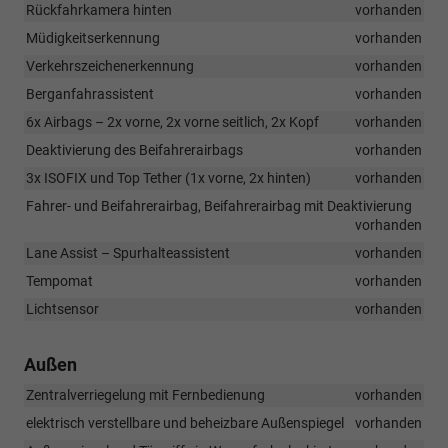
Rückfahrkamera hinten
vorhanden
Müdigkeitserkennung
vorhanden
Verkehrszeichenerkennung
vorhanden
Berganfahrassistent
vorhanden
6x Airbags – 2x vorne, 2x vorne seitlich, 2x Kopf
vorhanden
Deaktivierung des Beifahrerairbags
vorhanden
3x ISOFIX und Top Tether (1x vorne, 2x hinten)
vorhanden
Fahrer- und Beifahrerairbag, Beifahrerairbag mit Deaktivierung
vorhanden
Lane Assist – Spurhalteassistent
vorhanden
Tempomat
vorhanden
Lichtsensor
vorhanden
Außen
Zentralverriegelung mit Fernbedienung
vorhanden
elektrisch verstellbare und beheizbare Außenspiegel
vorhanden