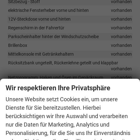
Sitzbezug - Stoff
vorhanden
elektrische Fensterheber vorne und hinten
vorhanden
12V-Steckdose vorne und hinten
vorhanden
Regenschirm in der Fahrertür
vorhanden
Parkscheinhalter hinter der Windschutzscheibe
vorhanden
Brillenbox
vorhanden
Mittelkonsole mit Getränkehaltern
vorhanden
Rücksitzbank ungeteilt, Rückenlehne geteilt und klappbar
vorhanden
Netzprogramm, Haken und Ösen im Gepäckraum
vorhanden
Höhenverstellbarer Fahrer- und Beifahrersitz
vorhanden
Wir respektieren Ihre Privatsphäre
Lordosenstützen an den Vordersitzen
vorhanden
Unsere Website setzt Cookies ein, um unsere
2-Speichen-PUR-Lenkrad
vorhanden
Dienste für Sie bereitzustellen. Hierbei
Manuelle Klimaanlage mit Pollenfilter
vorhanden
berücksichtigen wir Ihre Auswahl und verarbeiten
Interior Loft - schwarz/grau
vorhanden
nur die Daten für Marketing, Analytics und
Easy Start – schlüsselloses Starten
vorhanden
Personalisierung, für die Sie uns Ihr Einverständnis
Armlehne vorne mit JumboBox
vorhanden