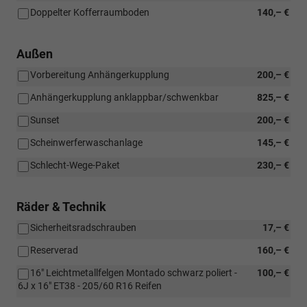
Doppelter Kofferraumboden
140,– €
Außen
Vorbereitung Anhängerkupplung
200,– €
Anhängerkupplung anklappbar/schwenkbar
825,– €
Sunset
200,– €
Scheinwerferwaschanlage
145,– €
Schlecht-Wege-Paket
230,– €
Räder & Technik
Sicherheitsradschrauben
17,– €
Reserverad
160,– €
16" Leichtmetallfelgen Montado schwarz poliert -
100,– €
6J x 16" ET38 - 205/60 R16 Reifen