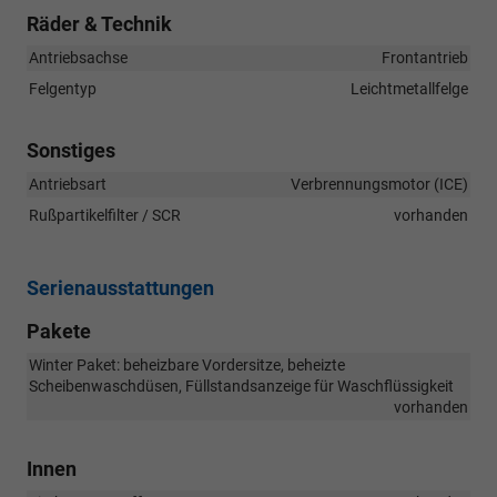
Räder & Technik
Antriebsachse
Frontantrieb
Felgentyp
Leichtmetallfelge
Sonstiges
Antriebsart
Verbrennungsmotor (ICE)
Rußpartikelfilter / SCR
vorhanden
Serienausstattungen
Pakete
Winter Paket: beheizbare Vordersitze, beheizte
Scheibenwaschdüsen, Füllstandsanzeige für Waschflüssigkeit
vorhanden
Innen