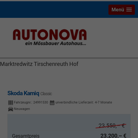
Menü
Skoda Kamiq Bayreuth Nützel Mössbauer Autonova
Brucker Räthel MGS Autohaus günstig Finanzierung
Leasing Neuwagen Gebrauchtwagen Jahreswagen
Marktredwitz Tirschenreuth Hof
Skoda Kamiq
Classic
Fahrzeugnr.:
24991530
unverbindliche Lieferzeit: 4-7 Monate
Neuwagen
23.550,– €
23.200,– €
Gesamtpreis