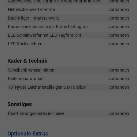
Außenspiegel und Türgriffe in Wagenfarbe lackiert
vorhanden
Nebelscheinwerfer vorne
vorhanden
Dachträger – mattschwarz
vorhanden
Karosseriezubehör in der Farbe Platingrau
vorhanden
LED-Scheinwerfer mit LED-Tagfahrlicht
vorhanden
LED-Rückleuchten
vorhanden
Räder & Technik
Scheibenbremsen hinten
vorhanden
Reifenreparaturset
vorhanden
16" Nyota Leichtmetallfelgen 6Jx16 silber
vorhanden
Sonstiges
Überführungskosten inklusive
vorhanden
Optionale Extras