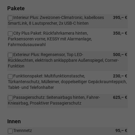
Pakete
Interieur Plus: Zweizonen-Climatronic, kabelloses
395,– €
SmartLink, 8 Lautsprecher, 2x USB-C hinten
City Plus Paket: Rückfahrkamera hinten,
350,– €
Parksensoren vorne, KESSY mit Alarmanlage,
Fahrmodusauswahl
Exterieur Plus: Regensensor, Top LED-
500,– €
Rückleuchten, elektrisch anklappbare Außenspiegel, Corner-
Funktion
Funktionspaket: Multifunktionstasche,
230,– €
Türkantenschutz, Mülleimer, doppelseitiger Gepäckraumteppich,
Tablet- und Telefonhalter
Passagierschutz: Seitenairbags hinten, Fahrer-
625,– €
Knieairbag, Proaktiver Passagierschutz
Innen
Trennnetz
95,– €