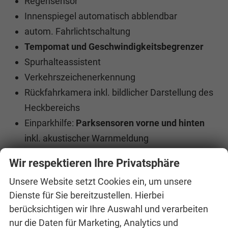
Regensensor
Innenspiegel automatisch abblendbar
autom. Fahrlichtschaltung
Tempomat und Geschwindigkeitsbegrenzer
Spurhalteassistent
Verkehrszeichenerkennung
Rückfahrkamera inkl. bildlicher Darstellung des
Heckbereichs
Einparkhilfe:
Parksensoren vorne und hinten
inkl. akustischer Warnmeldung
Wir respektieren Ihre Privatsphäre
MULTIMEDIA UND KOMMUNIKATION:
Bordcomputer
Unsere Website setzt Cookies ein, um unsere
Dienste für Sie bereitzustellen. Hierbei
Virtual Cockpit, volldigitales Kombiinstrument
berücksichtigen wir Ihre Auswahl und verarbeiten
Touchscreen 8,2""
nur die Daten für Marketing, Analytics und
Digitaler Radioempfang, DAB+