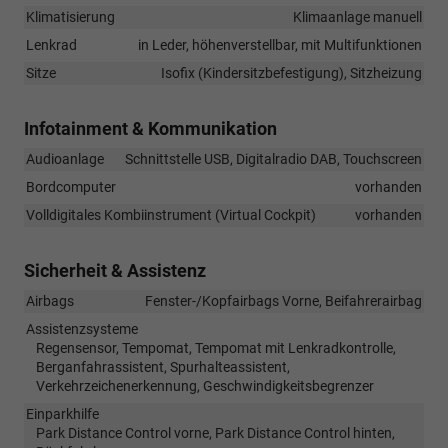
Klimatisierung
Klimaanlage manuell
Lenkrad
in Leder, höhenverstellbar, mit Multifunktionen
Sitze
Isofix (Kindersitzbefestigung), Sitzheizung
Infotainment & Kommunikation
Audioanlage
Schnittstelle USB, Digitalradio DAB, Touchscreen
Bordcomputer
vorhanden
Volldigitales Kombiinstrument (Virtual Cockpit)
vorhanden
Sicherheit & Assistenz
Airbags
Fenster-/Kopfairbags Vorne, Beifahrerairbag
Assistenzsysteme
Regensensor, Tempomat, Tempomat mit Lenkradkontrolle,
Berganfahrassistent, Spurhalteassistent,
Verkehrzeichenerkennung, Geschwindigkeitsbegrenzer
Einparkhilfe
Park Distance Control vorne, Park Distance Control hinten,