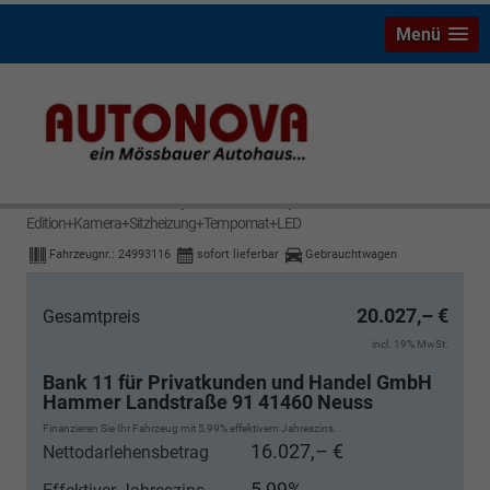
Menü
Skoda Fabia
Black Style 1.0 TSI Black-Style
Edition+Kamera+Sitzheizung+Tempomat+LED
Fahrzeugnr.:
24993116
sofort lieferbar
Gebrauchtwagen
20.027,– €
Gesamtpreis
incl. 19% MwSt.
Bank 11 für Privatkunden und Handel GmbH
Hammer Landstraße 91 41460 Neuss
Finanzieren Sie Ihr Fahrzeug mit 5,99% effektivem Jahreszins.
16.027,– €
Nettodarlehensbetrag
5,99%