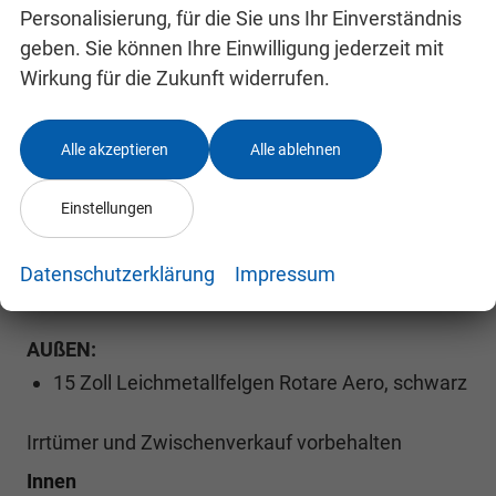
Personalisierung, für die Sie uns Ihr Einverständnis
USB Anschluss
geben. Sie können Ihre Einwilligung jederzeit mit
Wirkung für die Zukunft widerrufen.
EXTRAS:
Metallic-Lackierung
Alle akzeptieren
Alle ablehnen
LED-Scheinwerfer
LED-Tagfahrlicht
Einstellungen
Nebelscheinwerfer
Kurven-/Abbiegelicht
Datenschutzerklärung
Impressum
24 Monate Hersteller nach Erstzulassung
AUßEN:
15 Zoll Leichmetallfelgen Rotare Aero, schwarz
Irrtümer und Zwischenverkauf vorbehalten
Innen