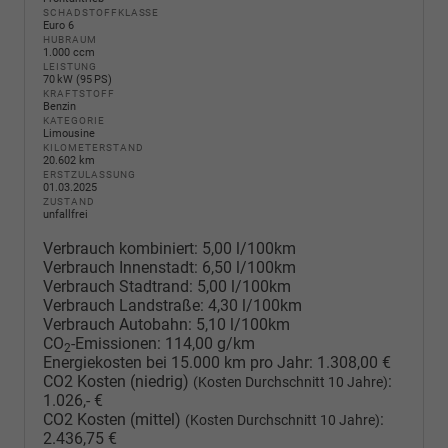
SCHADSTOFFKLASSE
Euro 6
HUBRAUM
1.000 ccm
LEISTUNG
70 kW (95 PS)
KRAFTSTOFF
Benzin
KATEGORIE
Limousine
KILOMETERSTAND
20.602 km
ERSTZULASSUNG
01.03.2025
ZUSTAND
unfallfrei
Verbrauch kombiniert:
5,00 l/100km
Verbrauch Innenstadt:
6,50 l/100km
Verbrauch Stadtrand:
5,00 l/100km
Verbrauch Landstraße:
4,30 l/100km
Verbrauch Autobahn:
5,10 l/100km
CO
-Emissionen:
114,00 g/km
2
Energiekosten bei 15.000 km pro Jahr:
1.308,00 €
CO2 Kosten (niedrig)
:
(Kosten Durchschnitt 10 Jahre)
1.026,- €
CO2 Kosten (mittel)
:
(Kosten Durchschnitt 10 Jahre)
2.436,75 €