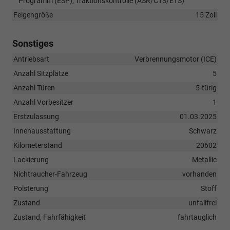
Programm (ESP), Traktionskontrolle (ASR/CTS/ETS)
Felgengröße
15 Zoll
Sonstiges
Antriebsart
Verbrennungsmotor (ICE)
Anzahl Sitzplätze
5
Anzahl Türen
5-türig
Anzahl Vorbesitzer
1
Erstzulassung
01.03.2025
Innenausstattung
Schwarz
Kilometerstand
20602
Lackierung
Metallic
Nichtraucher-Fahrzeug
vorhanden
Polsterung
Stoff
Zustand
unfallfrei
Zustand, Fahrfähigkeit
fahrtauglich