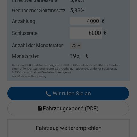
Effektiver Jahreszins
5,83%
Gebundener Sollzinssatz
€
Anzahlung
€
Schlussrate
Anzahl der Monatsraten
195,– €
Monatsraten
Bei einem Nettodarlehensbetrag von 5.000,- EUR erhalten zwei Drittel der Kunden
einen effektiven Jahreszins von 5,99% oder günstiger (gebundener Sollzinssatz
5,83% p.a. zzgl. eines Bearbeitungsentgelts).
unverbindliche Berechnung
Wir rufen Sie an
Fahrzeugexposé (PDF)
Fahrzeug weiterempfehlen