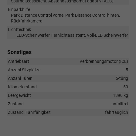
Spurhalteassistent, Abstandstempomat adaptiv (ACC)
Einparkhilfe
Park Distance Control vorne, Park Distance Control hinten,
Rückfahrkamera
Lichttechnik
LED-Scheinwerfer, Fernlichtassistent, Voll-LED Scheinwerfer
Sonstiges
Antriebsart
Verbrennungsmotor (ICE)
Anzahl Sitzplätze
5
Anzahl Türen
5-türig
Kilometerstand
50
Leergewicht
1390 kg
Zustand
unfallfrei
Zustand, Fahrfähigkeit
fahrtauglich