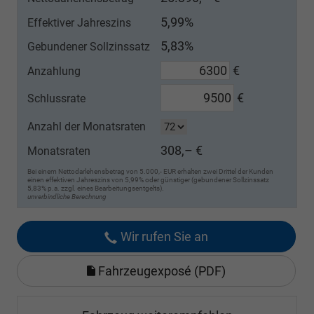
5,99%
Effektiver Jahreszins
5,83%
Gebundener Sollzinssatz
€
Anzahlung
€
Schlussrate
Anzahl der Monatsraten
308,– €
Monatsraten
Bei einem Nettodarlehensbetrag von 5.000,- EUR erhalten zwei Drittel der Kunden
einen effektiven Jahreszins von 5,99% oder günstiger (gebundener Sollzinssatz
5,83% p.a. zzgl. eines Bearbeitungsentgelts).
unverbindliche Berechnung
Wir rufen Sie an
Fahrzeugexposé (PDF)