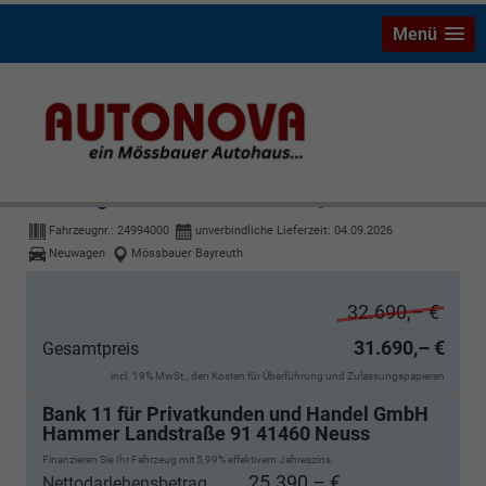
Menü
Volkswagen T-Cross
R-Line 1.5 TSI 7-Gang-DSG
Fahrzeugnr.:
24994000
unverbindliche Lieferzeit:
04.09.2026
Neuwagen
Mössbauer Bayreuth
32.690,– €
31.690,– €
Gesamtpreis
incl. 19% MwSt., den Kosten für Überführung und Zulassungspapieren
Bank 11 für Privatkunden und Handel GmbH
Hammer Landstraße 91 41460 Neuss
Finanzieren Sie Ihr Fahrzeug mit 5,99% effektivem Jahreszins.
25.390,– €
Nettodarlehensbetrag