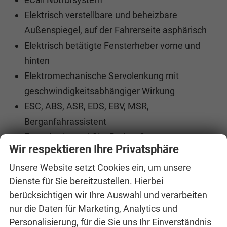
Elektrisch verstellbare und beheizbare
Außenspiegel, auf der Fahrerseite asphärisch
Elektrisch betätigte Fensterheber vorne und
hinten
Elektromechanische Servolenkung mit
geschwindigkeitsabhängiger Wirkung
ESC, ABS, ASR, EDS, EBV, MSR,
Berganfahrassistent
Front Assist und City Brake - System zur
Wir respektieren Ihre Privatsphäre
Überwachung des Geschehens vor dem
Fahrzeug und Notbremssystem bei drohendem
Unsere Website setzt Cookies ein, um unsere
Dienste für Sie bereitzustellen. Hierbei
Frontalaufprall
berücksichtigen wir Ihre Auswahl und verarbeiten
Wegfahrsperre
nur die Daten für Marketing, Analytics und
ISOFIX-System zur Befestigung von
Personalisierung, für die Sie uns Ihr Einverständnis