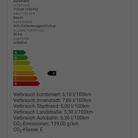
Automatik
LEISTUNG
110 kW (150 PS)
KRAFTSTOFF
Benzin
KATEGORIE
SUV/Geländewagen/Pickup
KILOMETERSTAND
50 km
ZUSTAND
unfallfrei
Verbrauch kombiniert:
6,10 l/100km
Verbrauch Innenstadt:
7,80 l/100km
Verbrauch Stadtrand:
6,00 l/100km
Verbrauch Landstraße:
5,30 l/100km
Verbrauch Autobahn:
6,30 l/100km
CO
-Emissionen:
139,00 g/km
2
CO
-Klasse:
E
2