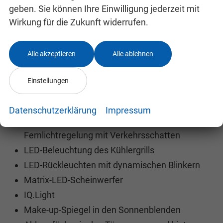
Kindersitzen auf dem Beifahrersitz und den
geben. Sie können Ihre Einwilligung jederzeit mit
äußeren Rücksitzen
Wirkung für die Zukunft widerrufen.
Rückfahrkamera Rear Assist
Klimaanlage Climatic
Alle akzeptieren
Alle ablehnen
Reifendruckkontrolle
Abdeckung und Beleuchtung des Kofferraums
Einstellungen
Lane Assist - Spurhalteassistent
Vordere Nebelscheinwerfer
Datenschutzerklärung
Impressum
Dynamic Light Assist - dynamische
Fernlichtregelung mit Verkehrsschatten
LED-Beleuchtung des Kühlergrills
LED-Rückleuchten mit dynamischen Blinkern
Matrix-LED-Scheinwerfer
IQ.Light
Make-up-Spiegel in den Sonnenblenden