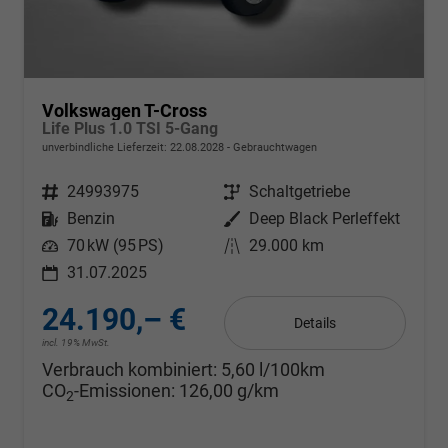
Volkswagen T-Cross
Life Plus 1.0 TSI 5-Gang
unverbindliche Lieferzeit:
22.08.2028
Gebrauchtwagen
Fahrzeugnr.
24993975
Getriebe
Schaltgetriebe
Kraftstoff
Benzin
Außenfarbe
Deep Black Perleffekt
Leistung
70 kW (95 PS)
Kilometerstand
29.000 km
31.07.2025
24.190,– €
Details
incl. 19% MwSt.
Verbrauch kombiniert:
5,60 l/100km
CO
-Emissionen:
126,00 g/km
2