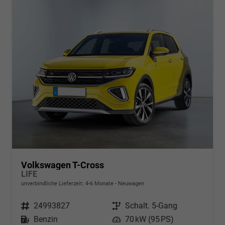
Volkswagen T-Cross
LIFE
unverbindliche Lieferzeit: 4-6 Monate
Neuwagen
Fahrzeugnr.
24993827
Getriebe
Schalt. 5-Gang
Kraftstoff
Benzin
Leistung
70 kW (95 PS)