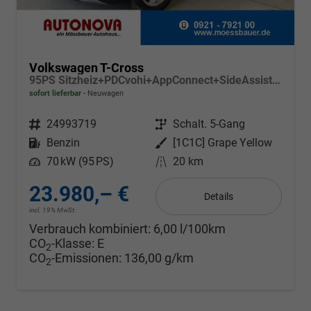
Volkswagen T-Cross
95PS Sitzheiz+PDCvohi+AppConnect+SideAssist+TravelAssist+ACC+Klima
sofort lieferbar
Neuwagen
Fahrzeugnr.
24993719
Getriebe
Schalt. 5-Gang
Kraftstoff
Benzin
Außenfarbe
[1C1C] Grape Yellow
Leistung
70 kW (95 PS)
Kilometerstand
20 km
23.980,– €
Details
incl. 19% MwSt.
Verbrauch kombiniert:
6,00 l/100km
CO
-Klasse:
E
2
CO
-Emissionen:
136,00 g/km
2