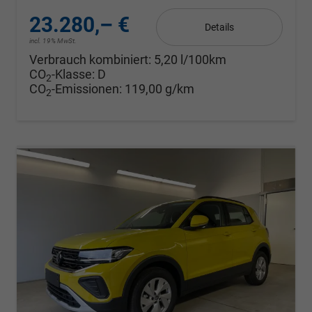
23.280,– €
Details
incl. 19% MwSt.
Verbrauch kombiniert:
5,20 l/100km
CO
-Klasse:
D
2
CO
-Emissionen:
119,00 g/km
2