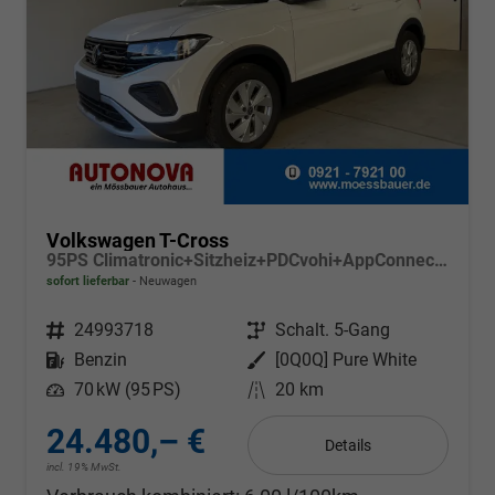
Volkswagen T-Cross
95PS Climatronic+Sitzheiz+PDCvohi+AppConnect+Side+TravelAssist+ACC
sofort lieferbar
Neuwagen
Fahrzeugnr.
24993718
Getriebe
Schalt. 5-Gang
Kraftstoff
Benzin
Außenfarbe
[0Q0Q] Pure White
Leistung
70 kW (95 PS)
Kilometerstand
20 km
24.480,– €
Details
incl. 19% MwSt.