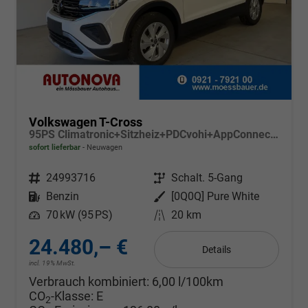
Volkswagen T-Cross
95PS Climatronic+Sitzheiz+PDCvohi+AppConnect+Side+TravelAssist+ACC
sofort lieferbar
Neuwagen
Fahrzeugnr.
24993716
Getriebe
Schalt. 5-Gang
Kraftstoff
Benzin
Außenfarbe
[0Q0Q] Pure White
Leistung
70 kW (95 PS)
Kilometerstand
20 km
24.480,– €
Details
incl. 19% MwSt.
Verbrauch kombiniert:
6,00 l/100km
CO
-Klasse:
E
2