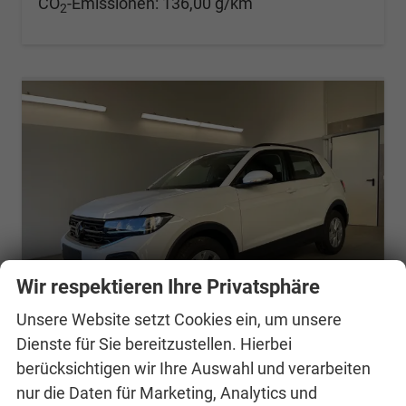
CO
-Emissionen:
136,00 g/km
2
Wir respektieren Ihre Privatsphäre
Unsere Website setzt Cookies ein, um unsere
Dienste für Sie bereitzustellen. Hierbei
berücksichtigen wir Ihre Auswahl und verarbeiten
Volkswagen T-Cross
nur die Daten für Marketing, Analytics und
95PS Climatronic+Sitzheiz+PDCvohi+AppConnect+Side+TravelAssist+ACC