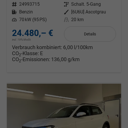
Fahrzeugnr.
24993715
Getriebe
Schalt. 5-Gang
Kraftstoff
Benzin
Außenfarbe
[6U6U] Ascotgrau
Leistung
70 kW (95 PS)
Kilometerstand
20 km
24.480,– €
Details
incl. 19% MwSt.
Verbrauch kombiniert:
6,00 l/100km
CO
-Klasse:
E
2
CO
-Emissionen:
136,00 g/km
2