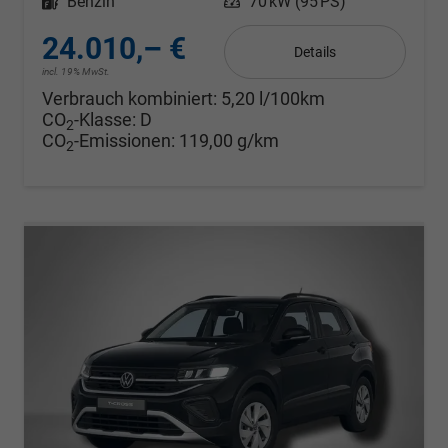
Kraftstoff
Benzin
Leistung
70 kW (95 PS)
24.010,– €
Details
incl. 19% MwSt.
Verbrauch kombiniert:
5,20 l/100km
CO
-Klasse:
D
2
CO
-Emissionen:
119,00 g/km
2