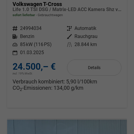
Volkswagen T-Cross
Life 1.0 TSI DSG / Matrix-LED ACC Kamera Shz vorne Apple Carplay Alu 17'' Winterreifen
sofort lieferbar
Gebrauchtwagen
Fahrzeugnr.
24994034
Getriebe
Automatik
Kraftstoff
Benzin
Außenfarbe
Rauchgrau
Leistung
85 kW (116 PS)
Kilometerstand
28.844 km
01.03.2025
24.500,– €
Details
incl. 19% MwSt.
Verbrauch kombiniert:
5,90 l/100km
CO
-Emissionen:
134,00 g/km
2