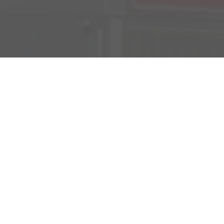
Verkauf
Kemnather Str. 31
Montag bis Freitag
95448 Bayreuth
09:00-18:00 Uhr
Samstag
09:00-16:00 Uhr
Unsere
Kundenbewertungen
Service
Montag bis Freitag
07:00-17:00 Uhr