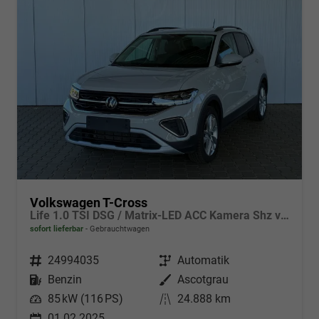
Volkswagen T-Cross
Life 1.0 TSI DSG / Matrix-LED ACC Kamera Shz vorne Apple Carplay Alu 17'' Winterreifen
sofort lieferbar
Gebrauchtwagen
Fahrzeugnr.
24994035
Getriebe
Automatik
Kraftstoff
Benzin
Außenfarbe
Ascotgrau
Leistung
85 kW (116 PS)
Kilometerstand
24.888 km
01.02.2025