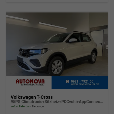
Volkswagen T-Cross
95PS Climatronic+Sitzheiz+PDCvohi+AppConnect+Side+TravelAssist+ACC
sofort lieferbar
Neuwagen