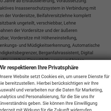
 10 Jahre ab Erstauslieferung, Voraussetzung:
oaktives Insassenschutzsystem in Verbindung mit
n der Vordersitze, Beifahrersitzlehne komplett
itzbank ungeteilt, verschiebbar, Lehne
bahnen der Vordersitze und der äußeren
izbar, Vordersitze mit Höheneinstellung,
blenkungs- und Müdigkeitserkennung, Automatische
digkeitsbegrenzer, Berganfahrassistent, Digital
ofile wählbar, Einparkhilfe vorne und hinten,
Wir respektieren Ihre Privatsphäre
stent Lane Assist, Fernlichtassistent Light Assist,
Entry, Notbremsassistent Front Assist (für
Unsere Website setzt Cookies ein, um unsere Dienste für
h), Parklenkassistent Park Assist inkl. Einparkhilfe,
ie bereitzustellen. Hierbei berücksichtigen wir Ihre
Auswahl und verarbeiten nur die Daten für Marketing,
rkamera Rear View, Schlüsselloses Schließ- und
nalytics und Personalisierung, für die Sie uns Ihr
gelung, Spurwechselassistent Side Assist und
Einverständnis geben. Sie können Ihre Einwilligung
, Start-Stopp-System mit Bremsenergie-
ederzeit mit Wirkung für die Zukunft widerrufen.