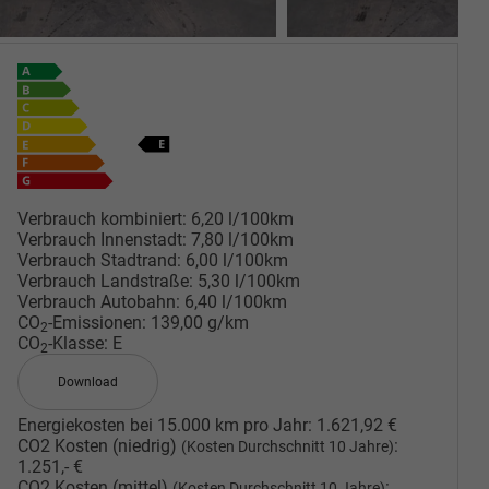
Verbrauch kombiniert:
6,20 l/100km
Verbrauch Innenstadt:
7,80 l/100km
Verbrauch Stadtrand:
6,00 l/100km
Verbrauch Landstraße:
5,30 l/100km
Verbrauch Autobahn:
6,40 l/100km
CO
-Emissionen:
139,00 g/km
2
CO
-Klasse:
E
2
Download
Energiekosten bei 15.000 km pro Jahr:
1.621,92 €
CO2 Kosten (niedrig)
:
(Kosten Durchschnitt 10 Jahre)
1.251,- €
CO2 Kosten (mittel)
:
(Kosten Durchschnitt 10 Jahre)