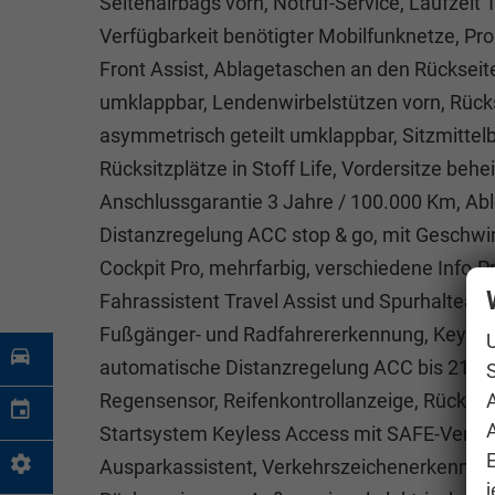
Seitenairbags vorn, Notruf-Service, Laufzeit
Verfügbarkeit benötigter Mobilfunknetze, Pr
Front Assist, Ablagetaschen an den Rückseite
umklappbar, Lendenwirbelstützen vorn, Rücks
asymmetrisch geteilt umklappbar, Sitzmittel
Rücksitzplätze in Stoff Life, Vordersitze behe
Anschlussgarantie 3 Jahre / 100.000 Km, A
Distanzregelung ACC stop & go, mit Geschwin
Cockpit Pro, mehrfarbig, verschiedene Info-Pr
Fahrassistent Travel Assist und Spurhalteassi
Fußgänger- und Radfahrererkennung, Keyless 
automatische Distanzregelung ACC bis 210 km/
S
Regensensor, Reifenkontrollanzeige, Rückfah
A
Startsystem Keyless Access mit SAFE-Verrie
Ausparkassistent, Verkehrszeichenerkennung
j