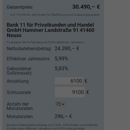
30.490,– €
Gesamtpreis
incl. 19% MwSt., den Kosten für Überführung und Zulassungspapieren
Bank 11 für Privatkunden und Handel
GmbH Hammer Landstraße 91 41460
Neuss
Finanzieren Sie Ihr Fahrzeug mit 5,99% effektivem Jahreszins.
24.390,– €
Nettodarlehensbetrag
5,99%
Effektiver Jahreszins
5,83%
Gebundener
Sollzinssatz
€
Anzahlung
€
Schlussrate
Anzahl der
Monatsraten
296,– €
Monatsraten
Bei einem Nettodarlehensbetrag von 5.000,- EUR erhalten zwei Drittel der
Kunden einen effektiven Jahreszins von 5,99% oder günstiger