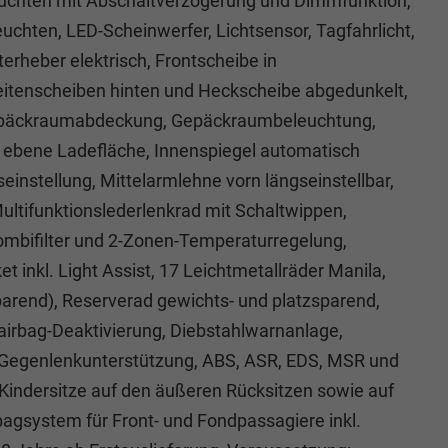
euchten mit Abschaltverzögerung und Dimmfunktion,
uchten, LED-Scheinwerfer, Lichtsensor, Tagfahrlicht,
erheber elektrisch, Frontscheibe in
tenscheiben hinten und Heckscheibe abgedunkelt,
 Gepäckraumabdeckung, Gepäckraumbeleuchtung,
r ebene Ladefläche, Innenspiegel automatisch
instellung, Mittelarmlehne vorn längseinstellbar,
ltifunktionslederlenkrad mit Schaltwippen,
Kombifilter und 2-Zonen-Temperaturregelung,
t inkl. Light Assist, 17 Leichtmetallräder Manila,
parend), Reserverad gewichts- und platzsparend,
erairbag-Deaktivierung, Diebstahlwarnanlage,
 Gegenlenkunterstützung, ABS, ASR, EDS, MSR und
 Kindersitze auf den äußeren Rücksitzen sowie auf
rbagsystem für Front- und Fondpassagiere inkl.