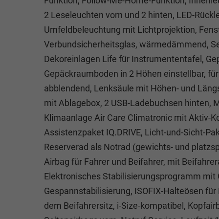
Funktion, Follow-Me-Home-Funktion, Innenl
2 Leseleuchten vorn und 2 hinten, LED-Rückle
Umfeldbeleuchtung mit Lichtprojektion, Fenst
Verbundsicherheitsglas, wärmedämmend, Sei
Dekoreinlagen Life für Instrumententafel,
Gepäckraumboden in 2 Höhen einstellbar, fü
abblendend, Lenksäule mit Höhen- und Längse
mit Ablagebox, 2 USB-Ladebuchsen hinten, Mu
Klimaanlage Air Care Climatronic mit Aktiv-
Assistenzpaket IQ.DRIVE, Licht-und-Sicht-Pake
Reserverad als Notrad (gewichts- und platzs
Airbag für Fahrer und Beifahrer, mit Beifahr
Elektronisches Stabilisierungsprogramm mit
Gespannstabilisierung, ISOFIX-Halteösen für
dem Beifahrersitz, i-Size-kompatibel, Kopfai