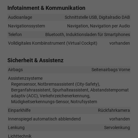
Infotainment & Kommunikation
Audioanlage
Schnittstelle USB, Digitalradio DAB
Navigationssystem
Navigation, Navigation per Audio
Telefon
Bluetooth, Induktionsladen für Smartphones
Volldigitales Kombiinstrument (Virtual Cockpit)
vorhanden
Sicherheit & Assistenz
Airbags
Seitenairbags Vorne
Assistenzsysteme
Regensensor, Notbremsassistent (City-Safety),
Berganfahrassistent, Spurhalteassistent, Abstandstempomat
adaptiv (ACC), Verkehrzeichenerkennung,
Müdigkeitserkennungs-Sensor, Notrufsystem
Einparkhilfe
Rückfahrkamera
Innenspiegel automatisch abblendend
vorhanden
Lenkung
Servolenkung
Lichttechnik