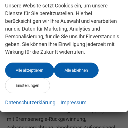
Unsere Website setzt Cookies ein, um unsere
Gesamtlaufleistung 100 000 km, Automatische
Dienste für Sie bereitzustellen. Hierbei
Distanzregelung ACC, Berganfahrassistent, Digital
berücksichtigen wir Ihre Auswahl und verarbeiten
Cockpit Pro, Dynamischer Fernlichtassistent
nur die Daten für Marketing, Analytics und
Dynamic Light Assist, Einparkhilfe - Warnsignale
Personalisierung, für die Sie uns Ihr Einverständnis
bei Hindernissen im Front- und Heckbereich,
geben. Sie können Ihre Einwilligung jederzeit mit
Fahrassistent Travel Assist und
Wirkung für die Zukunft widerrufen.
Spurhalteassistent Lane Assist,
Müdigkeitserkennung, Notbremsassistent Front
Alle akzeptieren
Alle ablehnen
Assist, Regensensor, Reifenkontrollanzeige,
Rückfahrkamera Rear Assist, Schlüsselloses
Einstellungen
Schließ- und Startsystem Keyless Access,
Spurwechselassistent Side Assist,
Datenschutzerklärung
Impressum
Verkehrszeichenerkennung, Start-Stopp-System
mit Bremsenergie-Rückgewinnung,
Anhängevorrichtung, abnehmbar, Außenspiegel