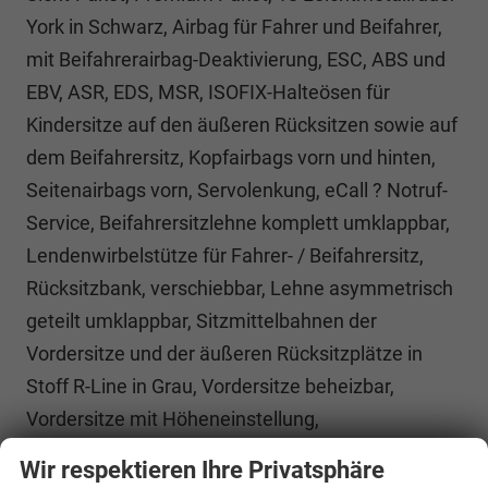
York in Schwarz, Airbag für Fahrer und Beifahrer,
mit Beifahrerairbag-Deaktivierung, ESC, ABS und
EBV, ASR, EDS, MSR, ISOFIX-Halteösen für
Kindersitze auf den äußeren Rücksitzen sowie auf
dem Beifahrersitz, Kopfairbags vorn und hinten,
Seitenairbags vorn, Servolenkung, eCall ? Notruf-
Service, Beifahrersitzlehne komplett umklappbar,
Lendenwirbelstütze für Fahrer- / Beifahrersitz,
Rücksitzbank, verschiebbar, Lehne asymmetrisch
geteilt umklappbar, Sitzmittelbahnen der
Vordersitze und der äußeren Rücksitzplätze in
Stoff R-Line in Grau, Vordersitze beheizbar,
Vordersitze mit Höheneinstellung,
Anschlussgarantie, Laufzeit 3 Jahre im Anschluss
Wir respektieren Ihre Privatsphäre
an die Herstellergarantie, maximale