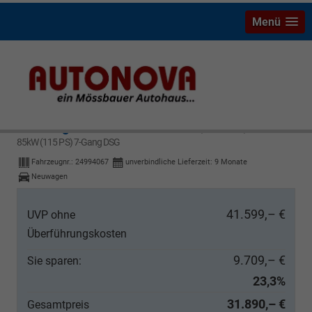
Menü
Volkswagen T-Cross
New Edition R-Line (New R-Line) 1.0 TSI
85kW (115 PS) 7-Gang DSG
Fahrzeugnr.:
24994067
unverbindliche Lieferzeit:
9 Monate
Neuwagen
41.599,– €
UVP ohne
Überführungskosten
9.709,– €
Sie sparen:
23,3%
31.890,– €
Gesamtpreis