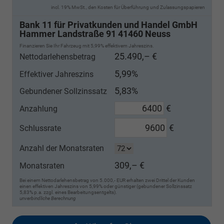
incl. 19% MwSt., den Kosten für Überführung und Zulassungspapieren
Bank 11 für Privatkunden und Handel GmbH
Hammer Landstraße 91 41460 Neuss
Finanzieren Sie Ihr Fahrzeug mit 5,99% effektivem Jahreszins.
25.490,– €
Nettodarlehensbetrag
5,99%
Effektiver Jahreszins
5,83%
Gebundener Sollzinssatz
€
Anzahlung
€
Schlussrate
Anzahl der Monatsraten
309,– €
Monatsraten
Bei einem Nettodarlehensbetrag von 5.000,- EUR erhalten zwei Drittel der Kunden
einen effektiven Jahreszins von 5,99% oder günstiger (gebundener Sollzinssatz
5,83% p.a. zzgl. eines Bearbeitungsentgelts).
unverbindliche Berechnung