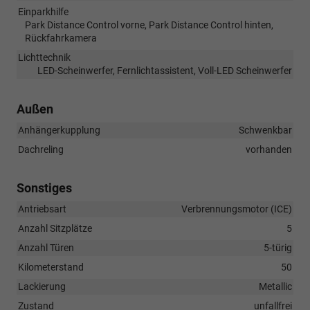
Einparkhilfe
Park Distance Control vorne, Park Distance Control hinten,
Rückfahrkamera
Lichttechnik
LED-Scheinwerfer, Fernlichtassistent, Voll-LED Scheinwerfer
Außen
Anhängerkupplung
Schwenkbar
Dachreling
vorhanden
Sonstiges
Antriebsart
Verbrennungsmotor (ICE)
Anzahl Sitzplätze
5
Anzahl Türen
5-türig
Kilometerstand
50
Lackierung
Metallic
Zustand
unfallfrei