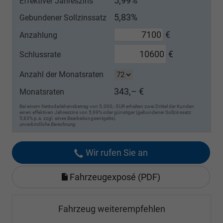
5,99%
Effektiver Jahreszins
5,83%
Gebundener Sollzinssatz
€
Anzahlung
€
Schlussrate
Anzahl der Monatsraten
343,– €
Monatsraten
Bei einem Nettodarlehensbetrag von 5.000,- EUR erhalten zwei Drittel der Kunden
einen effektiven Jahreszins von 5,99% oder günstiger (gebundener Sollzinssatz
5,83% p.a. zzgl. eines Bearbeitungsentgelts).
unverbindliche Berechnung
Wir rufen Sie an
Fahrzeugexposé (PDF)
Fahrzeug weiterempfehlen