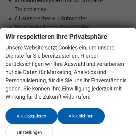
Infotainmentsystem mit 32 cm Farb-
Touchdisplay
6 Lautsprecher + 1 Subwoofer
Digitaler Radioempfang (DAB+)
Wir respektieren Ihre Privatsphäre
USB-C-Anschlüsse (45 W Ladeleistung)
2× vorne (Daten & Laden)
Unsere Website setzt Cookies ein, um unsere
2× hinten (nur Laden)
Dienste für Sie bereitzustellen. Hierbei
berücksichtigen wir Ihre Auswahl und verarbeiten
Telefonvorbereitung Bluetooth
nur die Daten für Marketing, Analytics und
Induktive Ladefunktion für Mobiltelefone
Personalisierung, für die Sie uns Ihr Einverständnis
(kompatibilitätsabhängig)
geben. Sie können Ihre Einwilligung jederzeit mit
Wireless App-Connect
Wirkung für die Zukunft widerrufen.
Apple CarPlay
Android Auto
Alle akzeptieren
Alle ablehnen
Vorbereitung für Navigationssystem (Function
on Demand)
Einstellungen