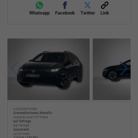
Whatsapp
Facebook
Twitter
Link
AUSSENFARBE
Grenadilschwarz Metallic
INNENAUSSTATTUNG
auf Anfrage
GETRIEBE
Automatik
LEISTUNG
110 kW (150 PS)