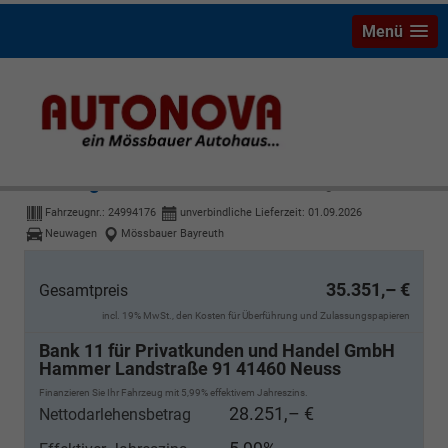
Menü
Volkswagen Golf Variant
R-Line 2.0 TDI 7-Gang-DSG
Fahrzeugnr.:
24994176
unverbindliche Lieferzeit:
01.09.2026
Neuwagen
Mössbauer Bayreuth
35.351,– €
Gesamtpreis
incl. 19% MwSt., den Kosten für Überführung und Zulassungspapieren
Bank 11 für Privatkunden und Handel GmbH
Hammer Landstraße 91 41460 Neuss
Finanzieren Sie Ihr Fahrzeug mit 5,99% effektivem Jahreszins.
28.251,– €
Nettodarlehensbetrag