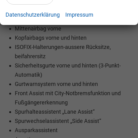
Fahrer- und Beifahrerairbag vorne
(Beifahrerairbag deaktivierbar)
Datenschutzerklärung
Impressum
Seitenairbags vorne
Mittenairbag vorne
Kopfairbags vorne und hinten
ISOFIX-Halterungen-aussere Rücksitze,
beifahrersitz
Sicherheitsgurte vorne und hinten (3-Punkt-
Automatik)
Gurtwarnsystem vorne und hinten
Front Assist mit City-Notbremsfunktion und
Fußgängererkennung
Spurhalteassistent „Lane Assist“
Spurwechselassistent „Side Assist“
Ausparkassistent