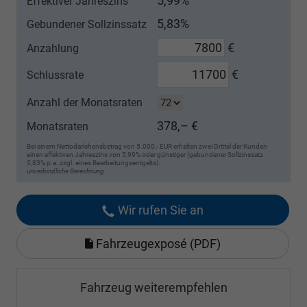
5,99%
Effektiver Jahreszins
5,83%
Gebundener Sollzinssatz
€
Anzahlung
€
Schlussrate
Anzahl der Monatsraten
378,– €
Monatsraten
Bei einem Nettodarlehensbetrag von 5.000,- EUR erhalten zwei Drittel der Kunden
einen effektiven Jahreszins von 5,99% oder günstiger (gebundener Sollzinssatz
5,83% p.a. zzgl. eines Bearbeitungsentgelts).
unverbindliche Berechnung
Wir rufen Sie an
Fahrzeugexposé (PDF)
Fahrzeug weiterempfehlen