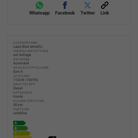
Whatsapp
Facebook
Twitter
Link
AUSSENFARBE
Lapiz Blue Metallic
INNENAUSSTATTUNG
auf Anfrage
GETRIEBE
Automatik
SCHADSTOFFKLASSE
Euro 6
LEISTUNG
110 kW (150 PS)
KRAFTSTOFF
Diesel
KATEGORIE
Kombi
KILOMETERSTAND
50 km
ZUSTAND
unfallfrei