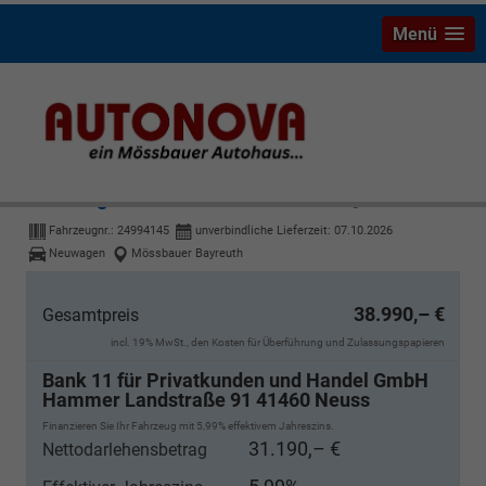
Menü
Volkswagen Golf Variant
R Line 2.0 TDI 7-Gang DSG
Fahrzeugnr.:
24994145
unverbindliche Lieferzeit:
07.10.2026
Neuwagen
Mössbauer Bayreuth
38.990,– €
Gesamtpreis
incl. 19% MwSt., den Kosten für Überführung und Zulassungspapieren
Bank 11 für Privatkunden und Handel GmbH
Hammer Landstraße 91 41460 Neuss
Finanzieren Sie Ihr Fahrzeug mit 5,99% effektivem Jahreszins.
31.190,– €
Nettodarlehensbetrag