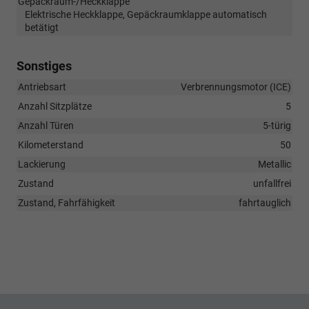
Gepäckraum-/Heckklappe
Elektrische Heckklappe, Gepäckraumklappe automatisch
betätigt
Sonstiges
Antriebsart
Verbrennungsmotor (ICE)
Anzahl Sitzplätze
5
Anzahl Türen
5-türig
Kilometerstand
50
Lackierung
Metallic
Zustand
unfallfrei
Zustand, Fahrfähigkeit
fahrtauglich