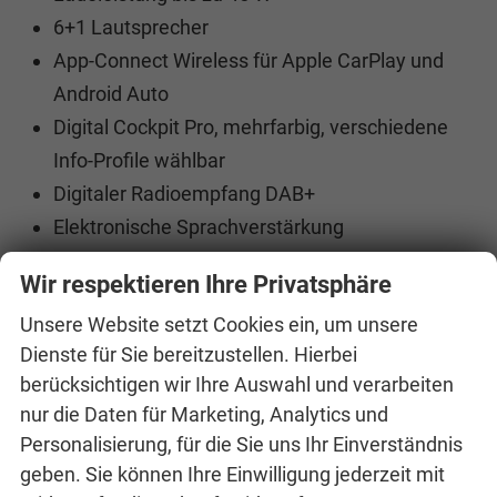
6+1 Lautsprecher
App-Connect Wireless für Apple CarPlay und
Android Auto
Digital Cockpit Pro, mehrfarbig, verschiedene
Info-Profile wählbar
Digitaler Radioempfang DAB+
Elektronische Sprachverstärkung
Infotainment-System mit 32,7-cm-Display (12,9
Wir respektieren Ihre Privatsphäre
Zoll)
Unsere Website setzt Cookies ein, um unsere
Telefonschnittstelle mit induktiver
Dienste für Sie bereitzustellen. Hierbei
Ladefunktion
berücksichtigen wir Ihre Auswahl und verarbeiten
Vorbereitet für "VW Connect" und "VW Connect
nur die Daten für Marketing, Analytics und
Plus"
Personalisierung, für die Sie uns Ihr Einverständnis
Vorbereitet für spätere Freischaltung:
geben. Sie können Ihre Einwilligung jederzeit mit
Navigationssystem