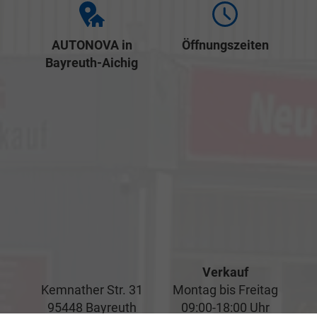
AUTONOVA in
Öffnungszeiten
Bayreuth-Aichig
Verkauf
Kemnather Str. 31
Montag bis Freitag
95448 Bayreuth
09:00-18:00 Uhr