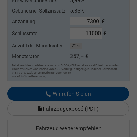
5,99%
Effektiver Jahreszins
5,83%
Gebundener Sollzinssatz
€
Anzahlung
€
Schlussrate
Anzahl der Monatsraten
357,– €
Monatsraten
Bei einem Nettodarlehensbetrag von 5.000,- EUR erhalten zwei Drittel der Kunden
einen effektiven Jahreszins von 5,99% oder günstiger (gebundener Sollzinssatz
5,83% p.a. zzgl. eines Bearbeitungsentgelts).
unverbindliche Berechnung
Wir rufen Sie an
Fahrzeugexposé (PDF)
Fahrzeug weiterempfehlen