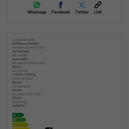
Whatsapp
Facebook
Twitter
Link
AUSSENFARBE
Delfingrau Metallic
INNENAUSSTATTUNG
auf Anfrage
GETRIEBE
Automatik
SCHADSTOFFKLASSE
Euro 6
LEISTUNG
110 kW (150 PS)
KRAFTSTOFF
Benzin
KATEGORIE
Kombi
KILOMETERSTAND
50 km
ZUSTAND
unfallfrei