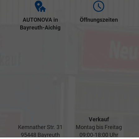
AUTONOVA in
Öffnungszeiten
Bayreuth-Aichig
Verkauf
Kemnather Str. 31
Montag bis Freitag
95448 Bayreuth
09:00-18:00 Uhr