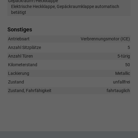
Gepäckraum-/Heckklappe
Elektrische Heckklappe, Gepäckraumklappe automatisch
betätigt
Sonstiges
Antriebsart
Verbrennungsmotor (ICE)
Anzahl Sitzplätze
5
Anzahl Türen
5-türig
Kilometerstand
50
Lackierung
Metallic
Zustand
unfallfrei
Zustand, Fahrfähigkeit
fahrtauglich