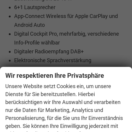
6+1 Lautsprecher
App-Connect Wireless für Apple CarPlay und
Android Auto
Digital Cockpit Pro, mehrfarbig, verschiedene
Info-Profile wählbar
Digitaler Radioempfang DAB+
Elektronische Sprachverstärkung
Infotainment-System mit 32,7-cm-Display (12,9
Wir respektieren Ihre Privatsphäre
Zoll)
Unsere Website setzt Cookies ein, um unsere
Telefonschnittstelle mit induktiver
Dienste für Sie bereitzustellen. Hierbei
Ladefunktion
berücksichtigen wir Ihre Auswahl und verarbeiten
Vorbereitet für "VW Connect" und "VW Connect
nur die Daten für Marketing, Analytics und
Plus"
Personalisierung, für die Sie uns Ihr Einverständnis
Vorbereitet für spätere Freischaltung:
geben. Sie können Ihre Einwilligung jederzeit mit
Navigationssystem