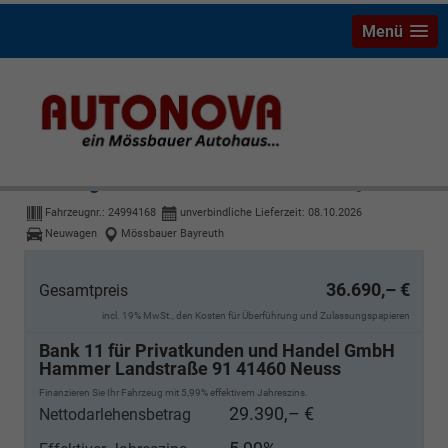
Menü
Volkswagen Golf Variant
R Line 1.5 eTSI OPF 7-Gang DSG
Fahrzeugnr.:
24994168
unverbindliche Lieferzeit:
08.10.2026
Neuwagen
Mössbauer Bayreuth
36.690,– €
Gesamtpreis
incl. 19% MwSt., den Kosten für Überführung und Zulassungspapieren
Bank 11 für Privatkunden und Handel GmbH
Hammer Landstraße 91 41460 Neuss
Finanzieren Sie Ihr Fahrzeug mit 5,99% effektivem Jahreszins.
29.390,– €
Nettodarlehensbetrag