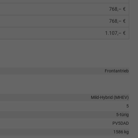
768,– €
768,– €
1.107,– €
Frontantrieb
Mild-Hybrid (MHEV)
5
5-türig
PV5DAD
1586 kg