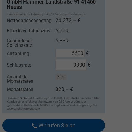
GmbH Hammer Landstraße 91 41460
Neuss
Finanzieren Sie Ihr Fahrzeug mit 5,99% effektivem Jahreszins.
26.372,– €
Nettodarlehensbetrag
5,99%
Effektiver Jahreszins
5,83%
Gebundener
Sollzinssatz
€
Anzahlung
€
Schlussrate
Anzahl der
Monatsraten
320,– €
Monatsraten
Bei einem Nettodarlehensbetrag von 5.000,- EUR erhalten zwei Drittel der
Kunden einen effektiven Jahreszins von 5,99% oder günstiger
(gebundener Sollzinssatz 5,83% p.a. zzgl. eines Bearbeitungsentgelts).
unverbindliche Berechnung
Wir rufen Sie an