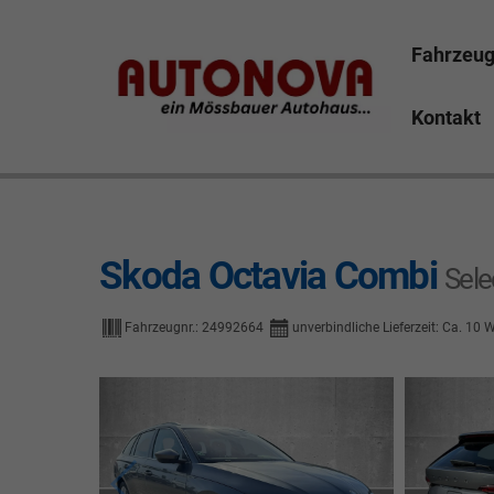
Fahrzeu
Kontakt
Skoda Octavia Bayreuth Nützel Mössbauer Autonova B
Marktredwitz Tirschenreuth Hof
Skoda Octavia Combi
Sel
Fahrzeugnr.:
24992664
unverbindliche Lieferzeit: Ca. 10