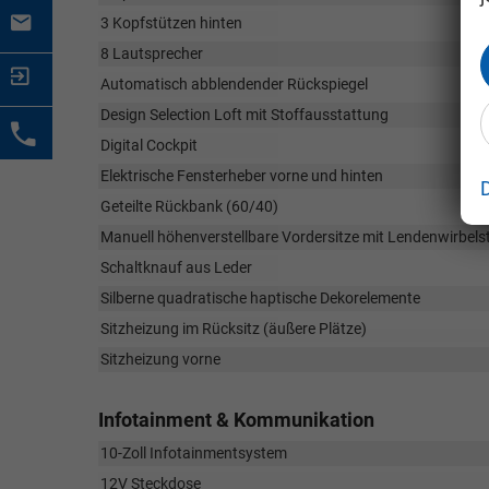
3 Kopfstützen hinten
8 Lautsprecher
Automatisch abblendender Rückspiegel
Design Selection Loft mit Stoffausstattung
Digital Cockpit
Elektrische Fensterheber vorne und hinten
Geteilte Rückbank (60/40)
Manuell höhenverstellbare Vordersitze mit Lendenwirbels
Schaltknauf aus Leder
Silberne quadratische haptische Dekorelemente
Sitzheizung im Rücksitz (äußere Plätze)
Sitzheizung vorne
Infotainment & Kommunikation
10-Zoll Infotainmentsystem
12V Steckdose