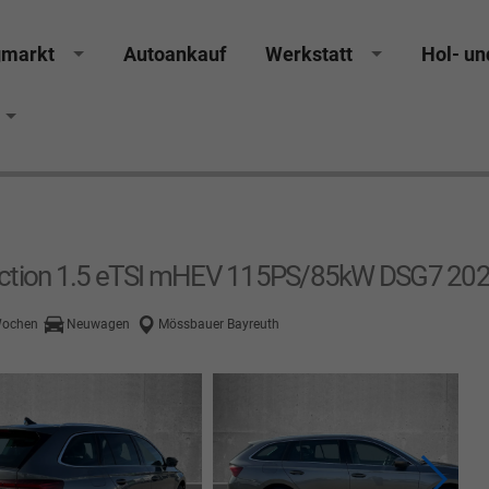
gmarkt
Autoankauf
Werkstatt
Hol- un
rucker Räthel MGS Autohaus günstig Finanzierung Lea
ection 1.5 eTSI mHEV 115PS/85kW DSG7 20
 Wochen
Neuwagen
Mössbauer Bayreuth