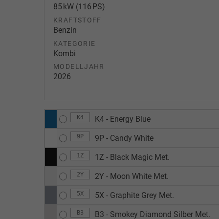
85 kW (116 PS)
KRAFTSTOFF
Benzin
KATEGORIE
Kombi
MODELLJAHR
2026
K4
K4 - Energy Blue
9P
9P - Candy White
1Z
1Z - Black Magic Met.
2Y
2Y - Moon White Met.
5X
5X - Graphite Grey Met.
B3
B3 - Smokey Diamond Silber Met.