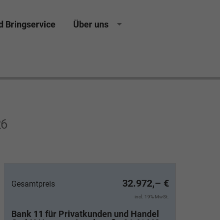
d Bringservice
Über uns
sing Neuwagen Gebrauchtwagen Jahreswagen
26
32.972,– €
Gesamtpreis
incl. 19% MwSt.
Bank 11 für Privatkunden und Handel