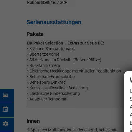
Rußpartikelfilter / SCR
Serienausstattungen
Pakete
DK Paket Selection – Extras zur Serie DE:
• 3-Zonen-Klimaautomatik
• Sportsitze vorne
• Sitzheizung im Rücksitz (äußere Plätze)
• Rückfahrkamera
• Elektrische Heckklappe mit virtueller Pedalfunktion
• Beheizbare Frontscheibe
• Beheizbare Lenkrad
• Kessy - schlüssellose Bedienung
• Elektrische Kindersicherung
S
• Adaptiver Tempomat
A
Innen
j
2-Speichen Multifunktionslederlenkrad, beheizbar