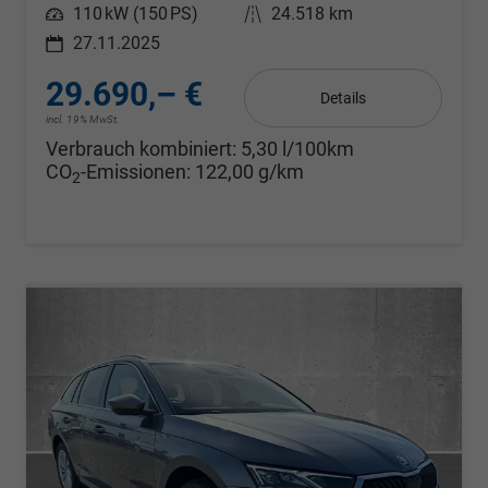
Leistung
110 kW (150 PS)
Kilometerstand
24.518 km
27.11.2025
29.690,– €
Details
incl. 19% MwSt.
Verbrauch kombiniert:
5,30 l/100km
CO
-Emissionen:
122,00 g/km
2