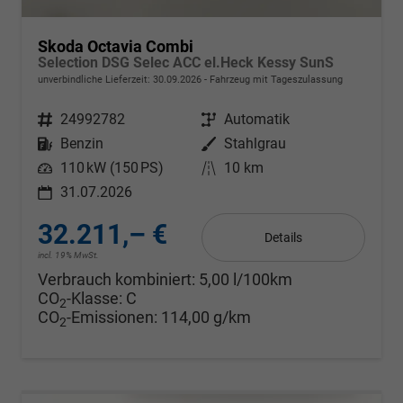
Skoda Octavia Combi
Selection DSG Selec ACC el.Heck Kessy SunS
unverbindliche Lieferzeit:
30.09.2026
Fahrzeug mit Tageszulassung
Fahrzeugnr.
24992782
Getriebe
Automatik
Kraftstoff
Benzin
Außenfarbe
Stahlgrau
Leistung
110 kW (150 PS)
Kilometerstand
10 km
31.07.2026
32.211,– €
Details
incl. 19% MwSt.
Verbrauch kombiniert:
5,00 l/100km
CO
-Klasse:
C
2
CO
-Emissionen:
114,00 g/km
2