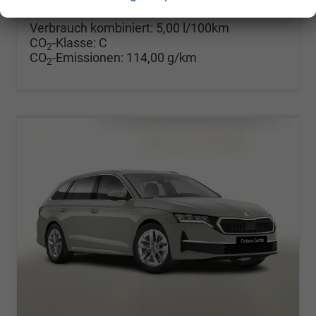
incl. 19% MwSt.
Verbrauch kombiniert:
5,00 l/100km
CO
-Klasse:
C
2
CO
-Emissionen:
114,00 g/km
2