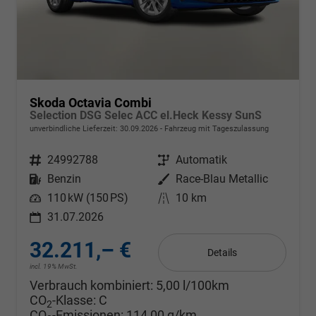
Skoda Octavia Combi
Selection DSG Selec ACC el.Heck Kessy SunS
unverbindliche Lieferzeit:
30.09.2026
Fahrzeug mit Tageszulassung
Fahrzeugnr.
24992788
Getriebe
Automatik
Kraftstoff
Benzin
Außenfarbe
Race-Blau Metallic
Leistung
110 kW (150 PS)
Kilometerstand
10 km
31.07.2026
32.211,– €
Details
incl. 19% MwSt.
Verbrauch kombiniert:
5,00 l/100km
CO
-Klasse:
C
2
CO
-Emissionen:
114,00 g/km