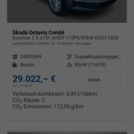
Skoda Octavia Combi
Essence 1.5 eTSI mHEV 115PS/85kW DSG7 2026
unverbindliche Lieferzeit: Ca. 10 Wochen
Neuwagen
Fahrzeugnr.
24992669
Getriebe
Doppelkupplungsgetriebe (DSG)
Kraftstoff
Benzin
Leistung
85 kW (116 PS)
29.022,– €
Details
incl. 19% MwSt.
Verbrauch kombiniert:
4,90 l/100km
CO
-Klasse:
C
2
CO
-Emissionen:
112,00 g/km
2