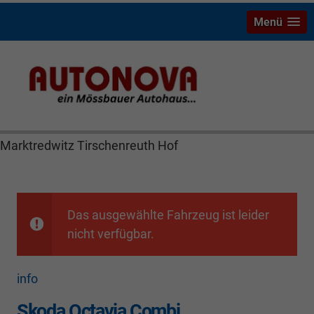
Menü
Skoda Octavia Bayreuth Nützel Mössbauer Autonova
Brucker Räthel MGS Autohaus günstig Finanzierung
Leasing Neuwagen Gebrauchtwagen Jahreswagen
Marktredwitz Tirschenreuth Hof
Das ausgewählte Fahrzeug ist leider
nicht verfügbar.
info
Skoda Octavia Combi