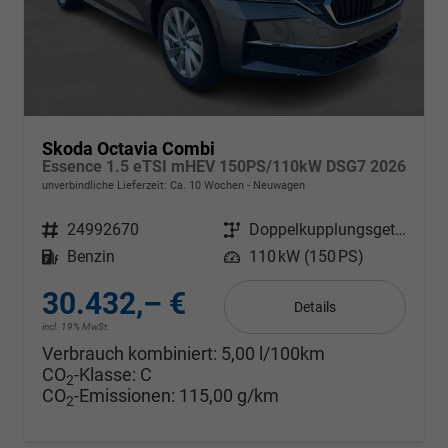
Skoda Octavia Combi
Essence 1.5 eTSI mHEV 150PS/110kW DSG7 2026
unverbindliche Lieferzeit: Ca. 10 Wochen
Neuwagen
Fahrzeugnr.
24992670
Getriebe
Doppelkupplungsgetriebe (DSG)
Kraftstoff
Benzin
Leistung
110 kW (150 PS)
30.432,– €
Details
incl. 19% MwSt.
Verbrauch kombiniert:
5,00 l/100km
CO
-Klasse:
C
2
CO
-Emissionen:
115,00 g/km
2