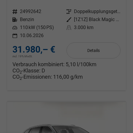
Fahrzeugnr.
24992642
Getriebe
Doppelkupplungsgetriebe (DSG)
Kraftstoff
Benzin
Außenfarbe
[1Z1Z] Black Magic Metallic
Leistung
110 kW (150 PS)
Kilometerstand
3.000 km
10.06.2026
31.980,– €
Details
incl. 19% MwSt.
Verbrauch kombiniert:
5,10 l/100km
CO
-Klasse:
D
2
CO
-Emissionen:
116,00 g/km
2