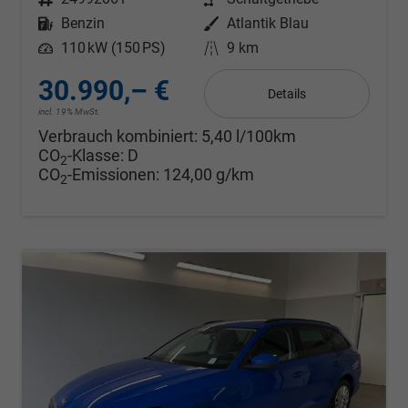
Kraftstoff
Benzin
Außenfarbe
Atlantik Blau
Leistung
110 kW (150 PS)
Kilometerstand
9 km
30.990,– €
Details
incl. 19% MwSt.
Verbrauch kombiniert:
5,40 l/100km
CO
-Klasse:
D
2
CO
-Emissionen:
124,00 g/km
2