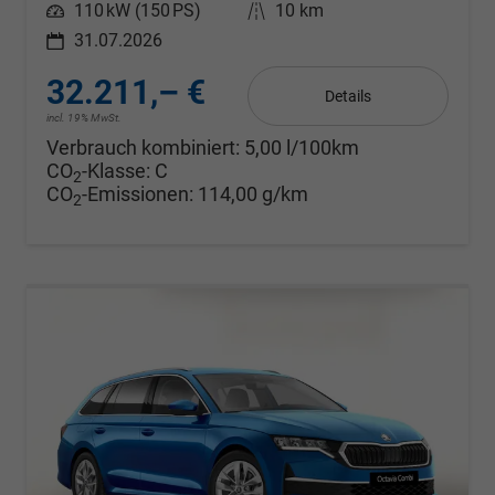
Leistung
110 kW (150 PS)
Kilometerstand
10 km
31.07.2026
32.211,– €
Details
incl. 19% MwSt.
Verbrauch kombiniert:
5,00 l/100km
CO
-Klasse:
C
2
CO
-Emissionen:
114,00 g/km
2