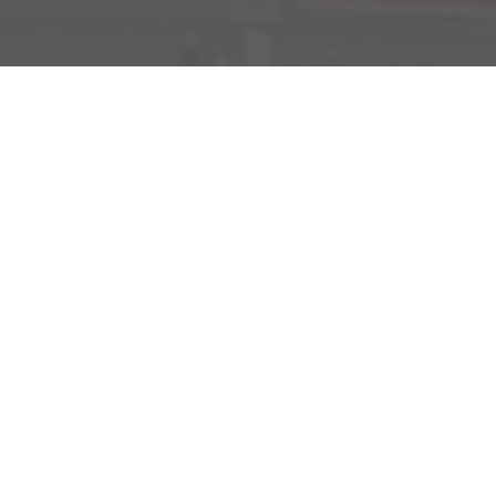
Verkauf
Kemnather Str. 31
Montag bis Freitag
95448 Bayreuth
09:00-18:00 Uhr
Samstag
09:00-16:00 Uhr
Unsere
Kundenbewertungen
Service
Montag bis Freitag
07:00-17:00 Uhr