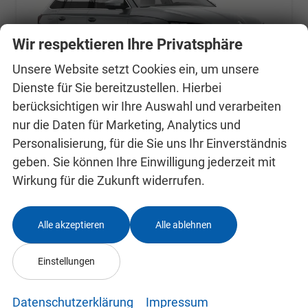
Wir respektieren Ihre Privatsphäre
Unsere Website setzt Cookies ein, um unsere
Dienste für Sie bereitzustellen. Hierbei
berücksichtigen wir Ihre Auswahl und verarbeiten
nur die Daten für Marketing, Analytics und
Personalisierung, für die Sie uns Ihr Einverständnis
Skoda Octavia Combi
geben. Sie können Ihre Einwilligung jederzeit mit
Selection DSG Selec ACC el.Heck Kessy SunS
Wirkung für die Zukunft widerrufen.
unverbindliche Lieferzeit:
30.09.2026
Fahrzeug mit Tageszulassung
Fahrzeugnr.
24992056
Getriebe
Automatik
Alle akzeptieren
Alle ablehnen
Kraftstoff
Benzin
Außenfarbe
Smokey Diamond-Silber Metallic
Leistung
110 kW (150 PS)
Kilometerstand
10 km
Einstellungen
31.07.2026
32.211,– €
Datenschutzerklärung
Impressum
Details