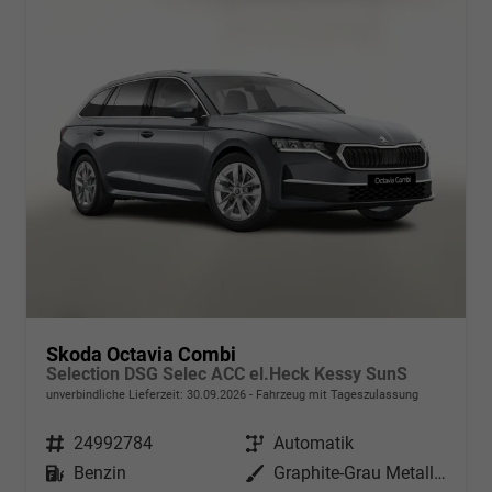
Skoda Octavia Combi
Selection DSG Selec ACC el.Heck Kessy SunS
unverbindliche Lieferzeit:
30.09.2026
Fahrzeug mit Tageszulassung
Fahrzeugnr.
24992784
Getriebe
Automatik
Kraftstoff
Benzin
Außenfarbe
Graphite-Grau Metallic