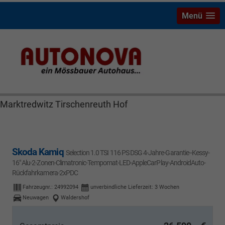
Menü
Skoda Kamiq Bayreuth Nützel Mössbauer Autonova
Brucker Räthel MGS Autohaus günstig Finanzierung
Leasing Neuwagen Gebrauchtwagen Jahreswagen
Marktredwitz Tirschenreuth Hof
Skoda Kamiq
Selection 1.0 TSI 116 PS DSG 4-Jahre-Garantie--Kessy-
16" Alu-2-Zonen-Climatronic-Tempomat-LED-AppleCarPlay-AndroidAuto-
Rückfahrkamera-2xPDC
Fahrzeugnr.:
24992094
unverbindliche Lieferzeit:
3 Wochen
Neuwagen
Waldershof