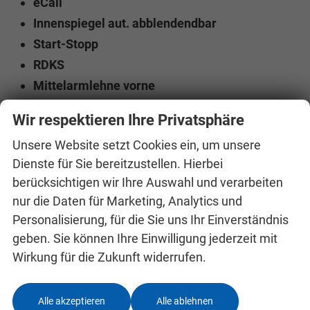
eCall
Innenspiegel aut. abblendendbar
Start-Stopp
RDKS
Mittelarmlehne vorne
Rücksitzlehne geteilt umklappbar
Wir respektieren Ihre Privatsphäre
Isofix auf dem Beifahrersitz und den äußeren
Unsere Website setzt Cookies ein, um unsere
Rücksitzen
Dienste für Sie bereitzustellen. Hierbei
Dachrleing Schwarz
berücksichtigen wir Ihre Auswahl und verarbeiten
nur die Daten für Marketing, Analytics und
Innen
Personalisierung, für die Sie uns Ihr Einverständnis
Armlehnen
Mittelarmlehne
geben. Sie können Ihre Einwilligung jederzeit mit
Fensterheber
elektrisch 4-fach
Wirkung für die Zukunft widerrufen.
Gepäckraumabtrennung
vorhanden
Innenraumfilter
vorhanden
Alle akzeptieren
Alle ablehnen
Klimatisierung
Klimaautomatik, 2-Zonen-Klimaautomatik