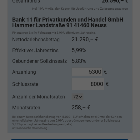
26.590,– €
Gesamtpreis
incl. 19% MwSt., den Kosten für Überführung und Zulassungspapieren
Bank 11 für Privatkunden und Handel GmbH
Hammer Landstraße 91 41460 Neuss
Finanzieren Sie Ihr Fahrzeug mit 5,99% effektivem Jahreszins.
21.290,– €
Nettodarlehensbetrag
5,99%
Effektiver Jahreszins
5,83%
Gebundener Sollzinssatz
€
Anzahlung
€
Schlussrate
Anzahl der Monatsraten
258,– €
Monatsraten
Bei einem Nettodarlehensbetrag von 5.000,- EUR erhalten zwei Drittel der Kunden
einen effektiven Jahreszins von 5,99% oder günstiger (gebundener Sollzinssatz
5,83% p.a. zzgl. eines Bearbeitungsentgelts).
unverbindliche Berechnung