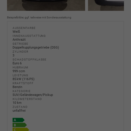
Beispielbilder, ggf. teilweise mit Sonderausstattung
AUSSENFARBE
Weiß
INNENAUSSTATTUNG
Anthrazit
GETRIEBE
Doppelkupplungsgetriebe (DSG)
ZYLINDER
3
SCHADSTOFFKLASSE
Euro 6
HUBRAUM
999 ccm
LEISTUNG
85 kW (116 PS)
KRAFTSTOFF
Benzin
KATEGORIE
SUV/Geländewagen/Pickup
KILOMETERSTAND
10 km
ZUSTAND
unfallfrei