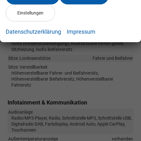
Laderaumabdeckung
vorhanden
Einstellungen
Lenkrad
in Leder, höhenverstellbar, mit Multifunktionen, mit
Schaltwippen
Datenschutzerklärung
Impressum
Sitze
Isofix (Kindersitzbefestigung), Rücksitzbank hinten geteilt,
Sitzheizung, Isofix Beifahrersitz
Sitze: Lordosenstütze
Fahrer und Beifahrer
Sitze: Verstellbarkeit
Höhenverstellbarer Fahrer- und Beifahrersitz,
Höhenverstellbarer Beifahrersitz, Höhenverstellbarer
Fahrersitz
Infotainment & Kommunikation
Audioanlage
Radio/MP3-Player, Radio, Schnittstelle MP3, Schnittstelle USB,
Digitalradio DAB, Farbdisplay, Android Auto, Apple CarPlay,
Touchscreen
Außentemperaturanzeige
vorhanden