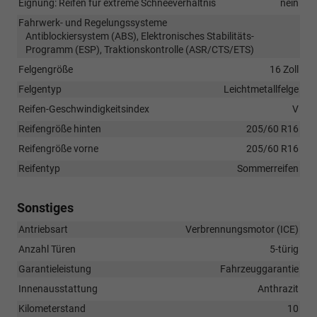
Eignung: Reifen für extreme Schneeverhältnis
nein
Fahrwerk- und Regelungssysteme
Antiblockiersystem (ABS), Elektronisches Stabilitäts-
Programm (ESP), Traktionskontrolle (ASR/CTS/ETS)
Felgengröße
16 Zoll
Felgentyp
Leichtmetallfelge
Reifen-Geschwindigkeitsindex
V
Reifengröße hinten
205/60 R16
Reifengröße vorne
205/60 R16
Reifentyp
Sommerreifen
Sonstiges
Antriebsart
Verbrennungsmotor (ICE)
Anzahl Türen
5-türig
Garantieleistung
Fahrzeuggarantie
Innenausstattung
Anthrazit
Kilometerstand
10