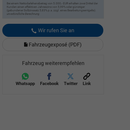
Bei einem Nettodarlehensbetrag von 5.000,- EUR erhalten zwei Drittel der
Kunden einen effektiven Jahreszins von 5,99% oder günstiger
(gebundener Sollzinssatz 5,83% p.a. zzgl. eines Bearbeitungsentgelts).
unverbindliche Berechnung
Wir rufen Sie an
Fahrzeugexposé (PDF)
Fahrzeug weiterempfehlen
Whatsapp
Facebook
Twitter
Link