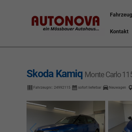
Fahrzeu
Kontakt
Skoda Kamiq Bayreuth Nützel Mössbauer Autonova Bru
Marktredwitz Tirschenreuth Hof
Skoda Kamiq
Monte Carlo 1
Fahrzeugnr.:
24992115
sofort lieferbar
Neuwagen