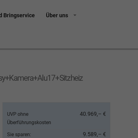
d Bringservice
Über uns
ing Neuwagen Gebrauchtwagen Jahreswagen
y+Kamera+Alu17+Sitzheiz
40.969,– €
UVP ohne
Überführungskosten
9.589,– €
Sie sparen: