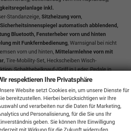
keitsregelanlage inkl.
ser-Standanzeige,
Sitzheizung vorn
,
Sicherheitsinnenspiegel automatisch abblendend,
tung Bluetooth, Fensterheber vorn und hinten
gelung mit Funkfernbedienung
, Warnsignal bei nicht
remsen vorn und hinten,
Mittelarmlehne vorn mit
ar
, Tire-Mobility-Set, Heckscheiben Wisch-
n, Schalthebelknauf-/Griff in Leder, Pedale in
nic, Außenspiegel elektrisch anklappbar,
Wir respektieren Ihre Privatsphäre
heizbar
, USB-Schnittstelle, Mittelarmlehne hinten,
Unsere Website setzt Cookies ein, um unsere Dienste für
gensensor, Kessy inkl. Diebstahlwarnanlage
,
ie bereitzustellen. Hierbei berücksichtigen wir Ihre
n, Rückfahrkamera
, Stoßfänger in Wagenfarbe,
Auswahl und verarbeiten nur die Daten für Marketing,
Multifunktions-Lederlenkrad beheizbar
nalytics und Personalisierung, für die Sie uns Ihr
rsperre, Servolenkung
, Induktionsladen für
Einverständnis geben. Sie können Ihre Einwilligung
ederzeit mit Wirkung für die Zukunft widerrufen.
bremsfunktion, Notrufsystem eCall,