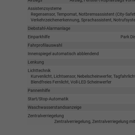
Assistenzsysteme
Regensensor, Tempomat, Notbremsassistent (City-Safet
Verkehrzeichenerkennung, Sprachassistent, Notrufsys
Diebstahl-Alarmanlage
Einparkhilfe
Park Di
Fahrprofilauswahl
Innenspiegel automatisch abblendend
Lenkung
Lichttechnik
Kurvenlicht, Lichtsensor, Nebelscheinwerfer, Tagfahrlic
Blendfreies Fernlicht, Voll-LED Scheinwerfer
Pannenhilfe
Start/Stop-Automatik
Waschwasserstandsanzeige
Zentralverriegelung
Zentralverriegelung, Zentralverriegelung m