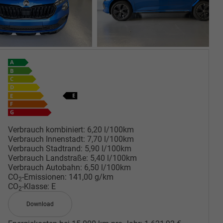
Verbrauch kombiniert:
6,20 l/100km
Verbrauch Innenstadt:
7,70 l/100km
Verbrauch Stadtrand:
5,90 l/100km
Verbrauch Landstraße:
5,40 l/100km
Verbrauch Autobahn:
6,50 l/100km
CO
-Emissionen:
141,00 g/km
2
CO
-Klasse:
E
2
Download