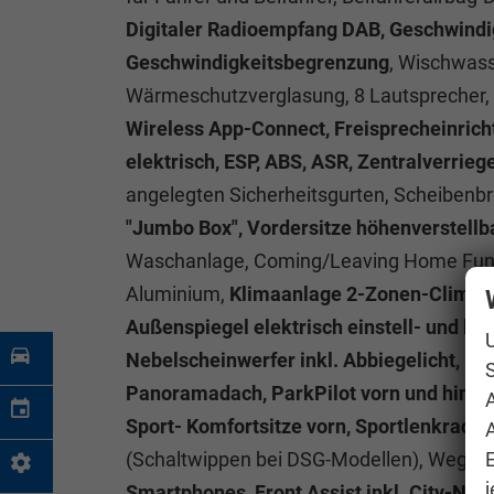
Digitaler Radioempfang DAB, Geschwindig
Geschwindigkeitsbegrenzung
, Wischwas
Wärmeschutzverglasung, 8 Lautsprecher,
Wireless App-Connect, Freisprecheinrich
elektrisch, ESP, ABS, ASR, Zentralverrie
angelegten Sicherheitsgurten, Scheibenb
"Jumbo Box", Vordersitze höhenverstellb
Waschanlage, Coming/Leaving Home Funktio
Aluminium,
Klimaanlage 2-Zonen-Climatro
Außenspiegel elektrisch einstell- und be
Nebelscheinwerfer inkl. Abbiegelicht, Re
S
Panoramadach, ParkPilot vorn und hinte
Sport- Komfortsitze vorn, Sportlenkrad, 
A
(Schaltwippen bei DSG-Modellen), Wegfah
j
Smartphones, Front Assist inkl. City-Not