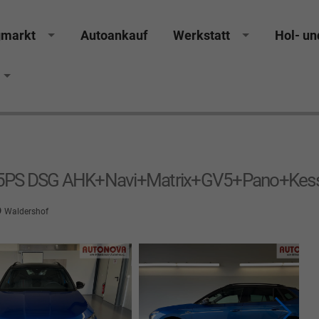
gmarkt
Autoankauf
Werkstatt
Hol- un
cker Räthel MGS Autohaus günstig Finanzierung Leas
15PS DSG AHK+Navi+Matrix+GV5+Pano+Kess
Waldershof