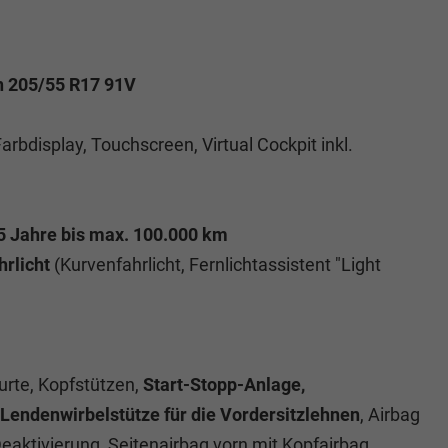
en 205/55 R17 91V
rbdisplay, Touchscreen, Virtual Cockpit inkl.
 5 Jahre bis max. 100.000 km
hrlicht
(Kurvenfahrlicht, Fernlichtassistent "Light
urte, Kopfstützen,
Start-Stopp-Anlage,
Lendenwirbelstütze für die Vordersitzlehnen
, Airbag
Deaktivierung, Seitenairbag vorn mit Kopfairbag,