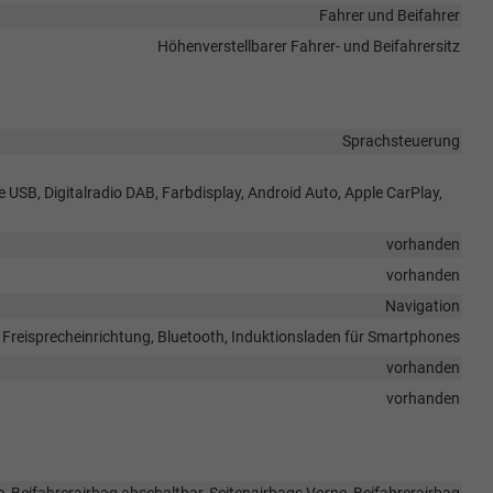
Fahrer und Beifahrer
Höhenverstellbarer Fahrer- und Beifahrersitz
Sprachsteuerung
e USB, Digitalradio DAB, Farbdisplay, Android Auto, Apple CarPlay,
vorhanden
vorhanden
Navigation
Freisprecheinrichtung, Bluetooth, Induktionsladen für Smartphones
vorhanden
vorhanden
, Beifahrerairbag abschaltbar, Seitenairbags Vorne, Beifahrerairbag