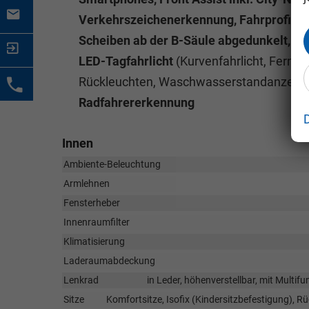
Verkehrszeichenerkennung, Fahrprofila
Scheiben ab der B-Säule abgedunkelt, Re
LED-Tagfahrlicht
(Kurvenfahrlicht, Fernlic
Rückleuchten, Waschwasserstandanzeig
Radfahrererkennung
Innen
Ambiente-Beleuchtung
Armlehnen
Fensterheber
Innenraumfilter
Klimatisierung
Laderaumabdeckung
Lenkrad
in Leder, höhenverstellbar, mit Multi
Sitze
Komfortsitze, Isofix (Kindersitzbefestigung), Rüc