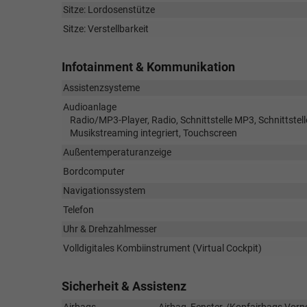
Sitze: Lordosenstütze
Sitze: Verstellbarkeit
Infotainment & Kommunikation
Assistenzsysteme
Audioanlage
Radio/MP3-Player, Radio, Schnittstelle MP3, Schnittstell
Musikstreaming integriert, Touchscreen
Außentemperaturanzeige
Bordcomputer
Navigationssystem
Telefon
Uhr & Drehzahlmesser
Volldigitales Kombiinstrument (Virtual Cockpit)
Sicherheit & Assistenz
Airbags
Airbag, Fenster-/Kopfairbags Vorne