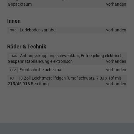
Gepäckraum
vorhanden
Innen
Ladeboden variabel
vorhanden
3GD
Räder & Technik
Anhängerkupplung schwenkbar, Entriegelung elektrisch,
1M6
Gespannstabilisierung elektronisch
vorhanden
Frontscheibe beheizbar
vorhanden
PLZ
18-Zoll-Leichtmetallfelgen "Ursa" schwarz, 7,0J x 18" mit
PJI
215/45 R18 Bereifung
vorhanden