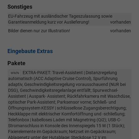
Sonstiges
EU-Fahrzeug mit ausländischer Tageszulassung sowie
Garantieanmeldung kurz vor Auslieferung!
vorhanden
Bilder dienen nur zur Illustration!
vorhanden
Eingebaute Extras
Pakete
EXTRA-PAKET: Travel-Assistent | Distanzregelung
WMN
automatisch (ACC Adaptive Cruise Control), Spurführung
adaptiv, Geschwindigkeitsregelung vorausschauend (NUR bei
DSG), Geschwindigkeitsregelanlage entfällt; Spurwechsel-
Assistent | Auspark- Assistent; Rückfahrkamera mit Waschdüse,
optischer Park-Assistent; Parksensor vorne; Schließ- und
Öffnungssystem KESSY | schlüssellose Zugangsberechtigung;
Heckklappe mit elektrischer Komfortöffnung und -schließung;
Telefonbox | kabelloses Laden mit Magnetring (Qi2); USB-C-
Stromanschluss in Konsole des Innenspiegels 15 W (1 Stück);
Fixierelemente im Gepäckraum; Netzset im Gepäckraum;
Ablagenetz unter der Hutablage; Steckdose 12 V im