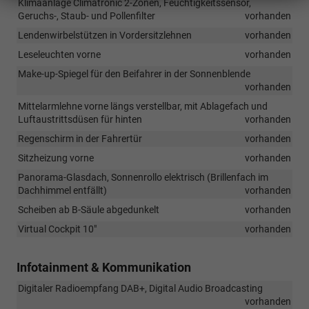
Klimaanlage Climatronic 2-Zonen, Feuchtigkeitssensor,
Geruchs-, Staub- und Pollenfilter
vorhanden
Lendenwirbelstützen in Vordersitzlehnen
vorhanden
Leseleuchten vorne
vorhanden
Make-up-Spiegel für den Beifahrer in der Sonnenblende
vorhanden
Mittelarmlehne vorne längs verstellbar, mit Ablagefach und
Luftaustrittsdüsen für hinten
vorhanden
Regenschirm in der Fahrertür
vorhanden
Sitzheizung vorne
vorhanden
Panorama-Glasdach, Sonnenrollo elektrisch (Brillenfach im
Dachhimmel entfällt)
vorhanden
Scheiben ab B-Säule abgedunkelt
vorhanden
Virtual Cockpit 10"
vorhanden
Infotainment & Kommunikation
Digitaler Radioempfang DAB+, Digital Audio Broadcasting
vorhanden