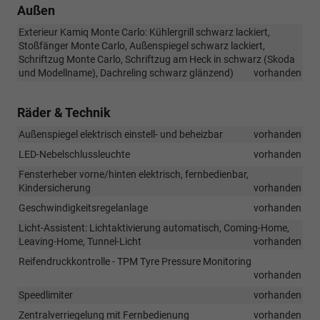
Außen
Exterieur Kamiq Monte Carlo: Kühlergrill schwarz lackiert,
Stoßfänger Monte Carlo, Außenspiegel schwarz lackiert,
Schriftzug Monte Carlo, Schriftzug am Heck in schwarz (Skoda
und Modellname), Dachreling schwarz glänzend)
vorhanden
Räder & Technik
Außenspiegel elektrisch einstell- und beheizbar
vorhanden
LED-Nebelschlussleuchte
vorhanden
Fensterheber vorne/hinten elektrisch, fernbedienbar,
Kindersicherung
vorhanden
Geschwindigkeitsregelanlage
vorhanden
Licht-Assistent: Lichtaktivierung automatisch, Coming-Home,
Leaving-Home, Tunnel-Licht
vorhanden
Reifendruckkontrolle - TPM Tyre Pressure Monitoring
vorhanden
Speedlimiter
vorhanden
Zentralverriegelung mit Fernbedienung
vorhanden