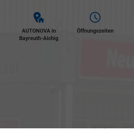
AUTONOVA in
Öffnungszeiten
Bayreuth-Aichig
Verkauf