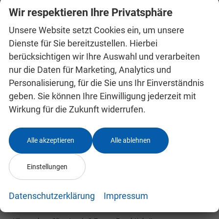
Dachhaltegriffe vorne/hinten
vorhanden
Wir respektieren Ihre Privatsphäre
Fahrer-/Beifahrersitz höhenverstellbar
vorhanden
Unsere Website setzt Cookies ein, um unsere
Gepäckraumabdeckung
vorhanden
Dienste für Sie bereitzustellen. Hierbei
Gepäckraumbeleuchtung
vorhanden
berücksichtigen wir Ihre Auswahl und verarbeiten
Make-up-Spiegel für den Fahrer in der Sonnenblende
nur die Daten für Marketing, Analytics und
vorhanden
Personalisierung, für die Sie uns Ihr Einverständnis
Rücksitzlehne 1/3 : 2/3 geteilt umlegbar
vorhanden
geben. Sie können Ihre Einwilligung jederzeit mit
Teppich-Fußmatten
vorhanden
Wirkung für die Zukunft widerrufen.
Ablagefach im Gepäckraum
vorhanden
Flaschenhalter vorne/hinten in den Türen
vorhanden
Parkscheinhalter
vorhanden
Alle akzeptieren
Alle ablehnen
Taschenhaken im Gepäckraum
vorhanden
Ablagetaschen (Vordersitz-Rückseite)
vorhanden
Einstellungen
Handschuhfach beleuchtet
vorhanden
Handytaschen (Vordersitz-Rückseite)
vorhanden
Datenschutzerklärung
Impressum
Innenspiegel mit automatischer Abblendung
vorhanden