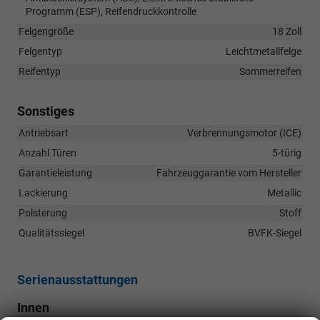
Programm (ESP), Reifendruckkontrolle
Felgengröße
18 Zoll
Felgentyp
Leichtmetallfelge
Reifentyp
Sommerreifen
Sonstiges
Antriebsart
Verbrennungsmotor (ICE)
Anzahl Türen
5-türig
Garantieleistung
Fahrzeuggarantie vom Hersteller
Lackierung
Metallic
Polsterung
Stoff
Qualitätssiegel
BVFK-Siegel
Serienausstattungen
Innen