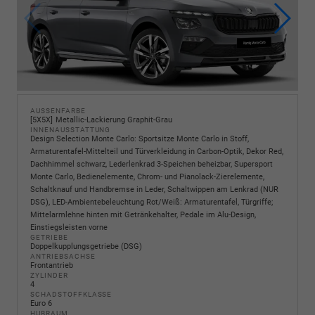
AUSSENFARBE
5X5X
Metallic-Lackierung Graphit-Grau
INNENAUSSTATTUNG
Design Selection Monte Carlo: Sportsitze Monte Carlo in Stoff,
Armaturentafel-Mittelteil und Türverkleidung in Carbon-Optik, Dekor Red,
Dachhimmel schwarz, Lederlenkrad 3-Speichen beheizbar, Supersport
Monte Carlo, Bedienelemente, Chrom- und Pianolack-Zierelemente,
Schaltknauf und Handbremse in Leder, Schaltwippen am Lenkrad (NUR
DSG), LED-Ambientebeleuchtung Rot/Weiß: Armaturentafel, Türgriffe;
Mittelarmlehne hinten mit Getränkehalter, Pedale im Alu-Design,
Einstiegsleisten vorne
GETRIEBE
Doppelkupplungsgetriebe (DSG)
ANTRIEBSACHSE
Frontantrieb
ZYLINDER
4
SCHADSTOFFKLASSE
Euro 6
HUBRAUM