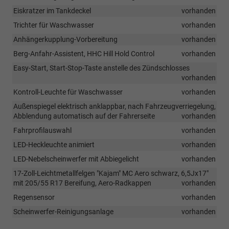
Eiskratzer im Tankdeckel
vorhanden
Trichter für Waschwasser
vorhanden
Anhängerkupplung-Vorbereitung
vorhanden
Berg-Anfahr-Assistent, HHC Hill Hold Control
vorhanden
Easy-Start, Start-Stop-Taste anstelle des Zündschlosses
vorhanden
Kontroll-Leuchte für Waschwasser
vorhanden
Außenspiegel elektrisch anklappbar, nach Fahrzeugverriegelung,
Abblendung automatisch auf der Fahrerseite
vorhanden
Fahrprofilauswahl
vorhanden
LED-Heckleuchte animiert
vorhanden
LED-Nebelscheinwerfer mit Abbiegelicht
vorhanden
17-Zoll-Leichtmetallfelgen "Kajam" MC Aero schwarz, 6,5Jx17"
mit 205/55 R17 Bereifung, Aero-Radkappen
vorhanden
Regensensor
vorhanden
Scheinwerfer-Reinigungsanlage
vorhanden