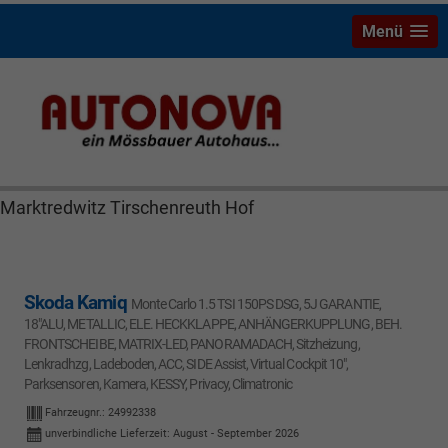
Menü
Skoda Kamiq Bayreuth Nützel Mössbauer Autonova
Brucker Räthel MGS Autohaus günstig Finanzierung
Leasing Neuwagen Gebrauchtwagen Jahreswagen
Marktredwitz Tirschenreuth Hof
Skoda Kamiq
Monte Carlo 1.5 TSI 150PS DSG, 5J GARANTIE,
18"ALU, METALLIC, ELE. HECKKLAPPE, ANHÄNGERKUPPLUNG, BEH.
FRONTSCHEIBE, MATRIX-LED, PANORAMADACH, Sitzheizung,
Lenkradhzg, Ladeboden, ACC, SIDE Assist, Virtual Cockpit 10",
Parksensoren, Kamera, KESSY, Privacy, Climatronic
Fahrzeugnr.:
24992338
unverbindliche Lieferzeit: August - September 2026