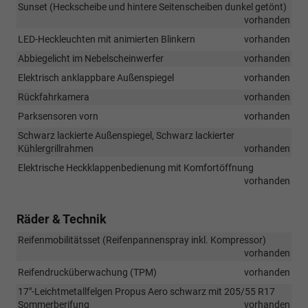
Sunset (Heckscheibe und hintere Seitenscheiben dunkel getönt)
vorhanden
LED-Heckleuchten mit animierten Blinkern
vorhanden
Abbiegelicht im Nebelscheinwerfer
vorhanden
Elektrisch anklappbare Außenspiegel
vorhanden
Rückfahrkamera
vorhanden
Parksensoren vorn
vorhanden
Schwarz lackierte Außenspiegel, Schwarz lackierter
Kühlergrillrahmen
vorhanden
Elektrische Heckklappenbedienung mit Komfortöffnung
vorhanden
Räder & Technik
Reifenmobilitätsset (Reifenpannenspray inkl. Kompressor)
vorhanden
Reifendrucküberwachung (TPM)
vorhanden
17"-Leichtmetallfelgen Propus Aero schwarz mit 205/55 R17
Sommerberifung
vorhanden