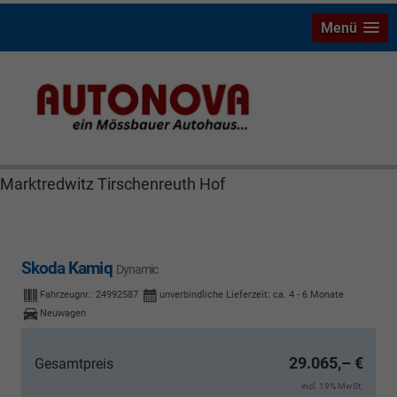
Menü
Skoda Kamiq Bayreuth Nützel Mössbauer Autonova
Brucker Räthel MGS Autohaus günstig Finanzierung
Leasing Neuwagen Gebrauchtwagen Jahreswagen
Marktredwitz Tirschenreuth Hof
Skoda Kamiq
Dynamic
Fahrzeugnr.:
24992587
unverbindliche Lieferzeit: ca. 4 - 6 Monate
Neuwagen
29.065,– €
Gesamtpreis
incl. 19% MwSt.