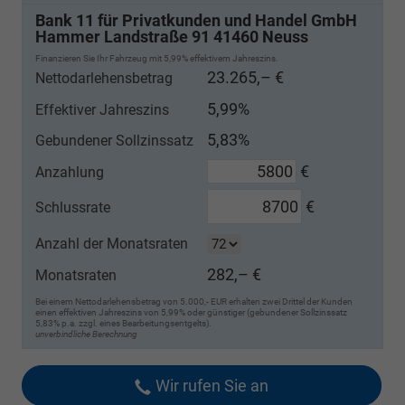
Bank 11 für Privatkunden und Handel GmbH
Hammer Landstraße 91 41460 Neuss
Finanzieren Sie Ihr Fahrzeug mit 5,99% effektivem Jahreszins.
23.265,– €
Nettodarlehensbetrag
5,99%
Effektiver Jahreszins
5,83%
Gebundener Sollzinssatz
€
Anzahlung
€
Schlussrate
Anzahl der Monatsraten
282,– €
Monatsraten
Bei einem Nettodarlehensbetrag von 5.000,- EUR erhalten zwei Drittel der Kunden
einen effektiven Jahreszins von 5,99% oder günstiger (gebundener Sollzinssatz
5,83% p.a. zzgl. eines Bearbeitungsentgelts).
unverbindliche Berechnung
Wir rufen Sie an