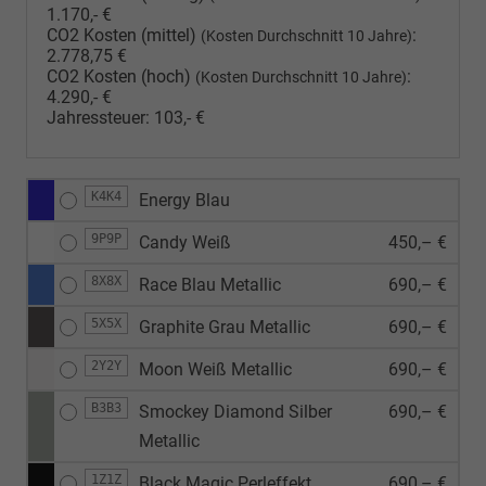
1.170,- €
CO2 Kosten (mittel)
:
(Kosten Durchschnitt 10 Jahre)
2.778,75 €
CO2 Kosten (hoch)
:
(Kosten Durchschnitt 10 Jahre)
4.290,- €
Jahressteuer:
103,- €
K4K4
Energy Blau
9P9P
Candy Weiß
450,– €
8X8X
Race Blau Metallic
690,– €
5X5X
Graphite Grau Metallic
690,– €
2Y2Y
Moon Weiß Metallic
690,– €
B3B3
Smockey Diamond Silber
690,– €
Metallic
1Z1Z
Black Magic Perleffekt
690,– €