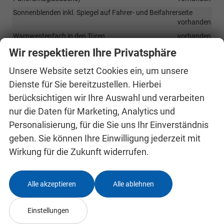
Sonnenblenden inkl. Spiegel auf Fahrer- und Beifahrerseite
vorhanden
Warnwestenfach in den Türen
vorhanden
Mittelarmlehne vorn inkl. Ablagefach
vorhanden
Wir respektieren Ihre Privatsphäre
Rücksitzlehne im Verhältnis 60:40 geteilt umklappbar
Unsere Website setzt Cookies ein, um unsere
vorhanden
Dienste für Sie bereitzustellen. Hierbei
Verzurrösen im Kofferraum
vorhanden
berücksichtigen wir Ihre Auswahl und verarbeiten
Netzprogramm im Kofferraum
vorhanden
nur die Daten für Marketing, Analytics und
LED-Ambientebeleuchtung (2-farbig, weiß oder rot)
vorhanden
Personalisierung, für die Sie uns Ihr Einverständnis
Beheizbares Lenkrad
vorhanden
geben. Sie können Ihre Einwilligung jederzeit mit
Klimaanlage Climatronic (2-Zonen) inkl. Feuchtigkeitssensor
Wirkung für die Zukunft widerrufen.
sowie automatischer Innenspiegelabblendung
vorhanden
Regensensor und automatische Innenspiegelabblendung
vorhanden
Alle akzeptieren
Alle ablehnen
Mittelarmlehne hinten
vorhanden
Pedalerie in Edelstahl-Optik
vorhanden
Einstellungen
Lenkrad im Sportdesign
vorhanden