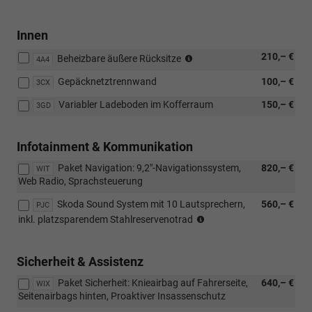
Innen
nicht
210,– €
Beheizbare äußere Rücksitze
4A4
in
Gepäcknetztrennwand
100,– €
Verbindunng
3CX
mit
Variabler Ladeboden im Kofferraum
150,– €
3GD
beheizbarer
Frontscheibe
Infotainment & Kommunikation
Paket Navigation: 9,2"-Navigationssystem,
820,– €
WIT
Web Radio, Sprachsteuerung
Skoda Sound System mit 10 Lautsprechern,
560,– €
PJC
NUR
inkl. platzsparendem Stahlreservenotrad
in
Verbindung
mit
Sicherheit & Assistenz
Navigationssystem
Paket Sicherheit: Knieairbag auf Fahrerseite,
640,– €
WIX
Seitenairbags hinten, Proaktiver Insassenschutz