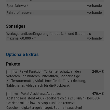
Sportfahrwerk
vorhanden
Fahrprofilauswahl
vorhanden
Sonstiges
Werksgarantieverlängerung für das 3. 4. und 5. Jahr bis
maximal 60.000 km
vorhanden
Optionale Extras
Pakete
Paket Funktion: Türkantenschutz an den
240,– €
PI2
vorderen und hinteren Seitentüren, Doppelseitige
Kofferraummatte, Abfalleimer für die Türverkleidung,
Tablethalter, Ablagefach für die Rückbank
Paket Assistenz: Adaptiver
470,– €
PYB
Abstandsassistent ACC (Regelbereich bis 210 km/h), bei DSG-
Getriebe mit Follow-to-Stop-Funktion (ersetzt
Geschwindigkeitsregelanlage), Spurhalteassistent