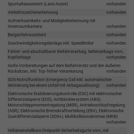
Spurhalteassistent (Lane Assist)
vorhanden
Verkehrszeichenerkennung
vorhanden
Aufmerksamkeits- und Müdigkeiterkennung mit
Innenraumkamera
vorhanden
Berganfahrassistent
vorhanden
Geschwindigkeitsregelanlage inkl. Speedlimiter
vorhanden
Fahrer- und abschaltbarer Beifahrerairbag, Seitenairbags vorn,
Kopfairbags
vorhanden
Isofix-Vorbereitungen auf dem Beifahrersitz und den äußeren
Rücksitzen, inkl. Top-Tether-Verankerung
vorhanden
SOS-Notruffunktion (Emergency Call inkl. automatischer
Aktivierung bei einem Unfall mit Airbagauslösung)
vorhanden
Elektronische Stabilisierungskontrolle (ESC) mit elektronischer
Differenzialsperre (EDS), Antiblockiersystem (ABS),
Motorschleppmomentregelung (MSR), Antriebsschlupfregelung
(ASR), Elektronische Bremskraftverteilung (EBV), Elektronische
Querdifferenzialsperre (XDS+), Multikollisionsbremse (MKB)
vorhanden
Höheneinstellbare Dreipunkt-Sicherheitsgurte vorn, mit