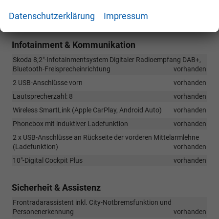
KESSY (schlüsselloses Zugangs- und Start-Stopp-System)
Datenschutzerklärung
Impressum
vorhanden
Infotainment & Kommunikation
Skoda 8,2"-Infotainmentsystem Digitaler Radioempfang DAB+,
Bluetooth-Freisprecheinrichtung
vorhanden
2 USB-Anschlüsse vorn
vorhanden
Lautsprecherzahl: 8
vorhanden
Wireless SmartLink (Apple CarPlay, Android Auto)
vorhanden
Phonebox mit induktiver Ladefunktion
vorhanden
2 x USB-Anschlüsse an Rückseite der vorderen Mittelarmlehne
(Ladefunktion)
vorhanden
10"-Digital Cockpit Plus
vorhanden
Sicherheit & Assistenz
Frontradarassistent inkl. City-Notbremsfunktion und
Personenerkennung
vorhanden