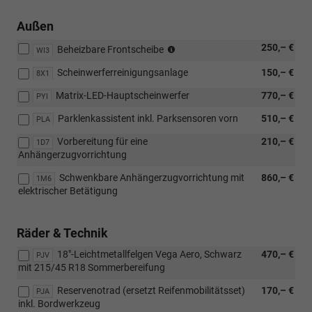
Außen
nicht
250,– €
Beheizbare Frontscheibe
WI3
in
Scheinwerferreinigungsanlage
150,– €
Verbindung
8X1
mit
Matrix-LED-Hauptscheinwerfer
770,– €
PYI
beheizbaren
äußeren
Parklenkassistent inkl. Parksensoren vorn
510,– €
PLA
Rücksitzen
Vorbereitung für eine
210,– €
1D7
Anhängerzugvorrichtung
Schwenkbare Anhängerzugvorrichtung mit
860,– €
1M6
elektrischer Betätigung
Räder & Technik
18"-Leichtmetallfelgen Vega Aero, Schwarz
470,– €
PJV
mit 215/45 R18 Sommerbereifung
Reservenotrad (ersetzt Reifenmobilitätsset)
170,– €
PJA
inkl. Bordwerkzeug