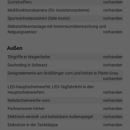
Gurtstraffern
vorhanden
Multifunktionskamera (für Assistenzsysteme)
vorhanden
Spurwechselassistent (Side Assist)
vorhanden
Diebstahlwarnanlage mit Innenraumüberwachung und
Neigungssensor
vorhanden
Außen
Türgriffe in Wagenfarbe
vorhanden
Dachreling in Schwarz
vorhanden
Designelemente am Stoßfänger vorn und hinten in Platin-Grau
vorhanden
LED-Hauptscheinwerfer, LED-Tagfahrlicht in den
Hauptscheinwerfern
vorhanden
Nebelscheinwerfer vorn
vorhanden
Parksensoren hinten
vorhanden
Elektrisch einstell- und beheizbare Außenspiegel
vorhanden
Eiskratzer in der Tankklappe
vorhanden