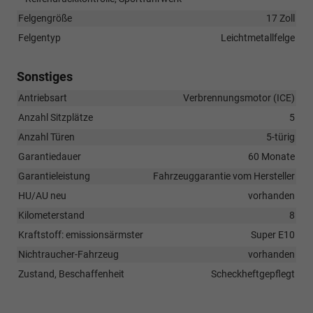
Felgengröße
17 Zoll
Felgentyp
Leichtmetallfelge
Sonstiges
Antriebsart
Verbrennungsmotor (ICE)
Anzahl Sitzplätze
5
Anzahl Türen
5-türig
Garantiedauer
60 Monate
Garantieleistung
Fahrzeuggarantie vom Hersteller
HU/AU neu
vorhanden
Kilometerstand
8
Kraftstoff: emissionsärmster
Super E10
Nichtraucher-Fahrzeug
vorhanden
Zustand, Beschaffenheit
Scheckheftgepflegt