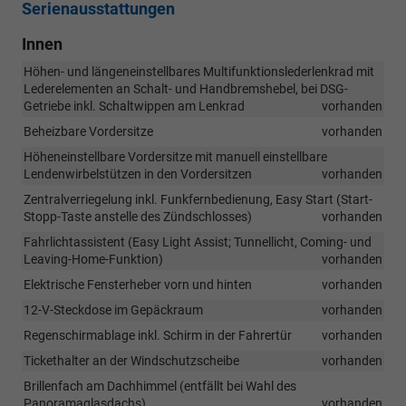
Serienausstattungen
Innen
Höhen- und längeneinstellbares Multifunktionslederlenkrad mit
Lederelementen an Schalt- und Handbremshebel, bei DSG-
Getriebe inkl. Schaltwippen am Lenkrad
vorhanden
Beheizbare Vordersitze
vorhanden
Höheneinstellbare Vordersitze mit manuell einstellbare
Lendenwirbelstützen in den Vordersitzen
vorhanden
Zentralverriegelung inkl. Funkfernbedienung, Easy Start (Start-
Stopp-Taste anstelle des Zündschlosses)
vorhanden
Fahrlichtassistent (Easy Light Assist; Tunnellicht, Coming- und
Leaving-Home-Funktion)
vorhanden
Elektrische Fensterheber vorn und hinten
vorhanden
12-V-Steckdose im Gepäckraum
vorhanden
Regenschirmablage inkl. Schirm in der Fahrertür
vorhanden
Tickethalter an der Windschutzscheibe
vorhanden
Brillenfach am Dachhimmel (entfällt bei Wahl des
Panoramaglasdachs)
vorhanden