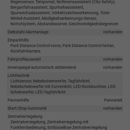
Regensensor, Tempomat, Notbremsassistent (City-Safety),
Berganfahrassistent, Spurhalteassistent,
Spurwechselassistent, Verkehrzeichenerkennung, Toter-
Winkel-Assistent, Müdigkeitserkennungs-Sensor,
Notrufsystem, Abstandswarner, Geschwindigkeitsbegrenzer
Diebstahl-Alarmanlage
vorhanden
Einparkhilfe
Park Distance Control vorne, Park Distance Control hinten,
Rückfahrkamera
Fahrprofilauswahl
vorhanden
Innenspiegel automatisch abblendend
vorhanden
Lichttechnik
Lichtsensor, Nebelscheinwerfer, Tagfahrlicht,
Nebelscheinwerfer mit Kurvenlicht, LED-Rückleuchten, LED-
Scheinwerfer, LED-Tagfahrlicht
Pannenhilfe
Pannenkit
Start/Stop-Automatik
vorhanden
Zentralverriegelung
Zentralverriegelung, Zentralverriegelung mit
Funkfernbedienung, Schlüssellose Zentralverriegelung