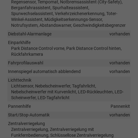
Regensensor, Tempomat, Notbremsassistent (City-Safety),
Berganfahrassistent, Spurhalteassistent,
Spurwechselassistent, Verkehrzeichenerkennung, Toter-
Winkel-Assistent, Müdigkeitserkennungs-Sensor,
Notrufsystem, Abstandswarner, Geschwindigkeitsbegrenzer
Diebstahl-Alarmanlage
vorhanden
Einparkhilfe
Park Distance Control vorne, Park Distance Control hinten,
Rückfahrkamera
Fahrprofilauswahl
vorhanden
Innenspiegel automatisch abblendend
vorhanden
Lichttechnik
Lichtsensor, Nebelscheinwerfer, Tagfahrlicht,
Nebelscheinwerfer mit Kurvenlicht, LED-Rückleuchten, LED-
Scheinwerfer, LED-Tagfahrlicht
Pannenhilfe
Pannenkit
Start/Stop-Automatik
vorhanden
Zentralverriegelung
Zentralverriegelung, Zentralverriegelung mit
Funkfernbedienung, Schlüssellose Zentralverriegelung