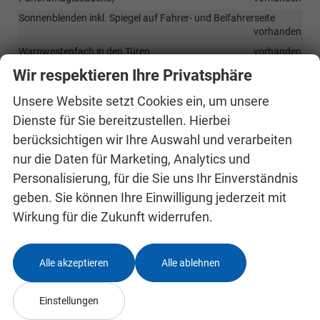
Sonnenblenden inkl. Spiegel auf Fahrer- und Beifahrerseite
vorhanden
Warnwestenfach in den Türen
vorhanden
Mittelarmlehne vorn inkl. Ablagefach
vorhanden
Wir respektieren Ihre Privatsphäre
Rücksitzlehne im Verhältnis 60:40 geteilt umklappbar
Unsere Website setzt Cookies ein, um unsere
vorhanden
Dienste für Sie bereitzustellen. Hierbei
Verzurrösen im Kofferraum
vorhanden
berücksichtigen wir Ihre Auswahl und verarbeiten
Netzprogramm im Kofferraum
vorhanden
nur die Daten für Marketing, Analytics und
LED-Ambientebeleuchtung (2-farbig, weiß oder rot)
vorhanden
Personalisierung, für die Sie uns Ihr Einverständnis
Beheizbares Lenkrad
vorhanden
geben. Sie können Ihre Einwilligung jederzeit mit
Klimaanlage Climatronic (2-Zonen) inkl. Feuchtigkeitssensor
Wirkung für die Zukunft widerrufen.
sowie automatischer Innenspiegelabblendung
vorhanden
Regensensor und automatische Innenspiegelabblendung
vorhanden
Alle akzeptieren
Alle ablehnen
Mittelarmlehne hinten
vorhanden
Pedalerie in Edelstahl-Optik
vorhanden
Einstellungen
Lenkrad im Sportdesign
vorhanden