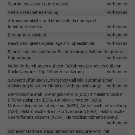
Spurhalteassistent (Lane Assist)
vorhanden
Verkehrszeichenerkennung
vorhanden
Aufmerksamkeits- und Müdigkeiterkennung mit
Innenraumkamera
vorhanden
Berganfahrassistent
vorhanden
Geschwindigkeitsregelanlage inkl. Speedlimiter
vorhanden
Fahrer- und abschaltbarer Beifahrerairbag, Seitenairbags vorn,
Kopfairbags
vorhanden
Isofix-Vorbereitungen auf dem Beifahrersitz und den äußeren
Rücksitzen, inkl. Top-Tether-Verankerung
vorhanden
SOS-Notruffunktion (Emergency Call inkl. automatischer
Aktivierung bei einem Unfall mit Airbagauslösung)
vorhanden
Elektronische Stabilisierungskontrolle (ESC) mit elektronischer
Differenzialsperre (EDS), Antiblockiersystem (ABS),
Motorschleppmomentregelung (MSR), Antriebsschlupfregelung
(ASR), Elektronische Bremskraftverteilung (EBV), Elektronische
Querdifferenzialsperre (XDS+), Multikollisionsbremse (MKB)
vorhanden
Höheneinstellbare Dreipunkt-Sicherheitsgurte vorn, mit