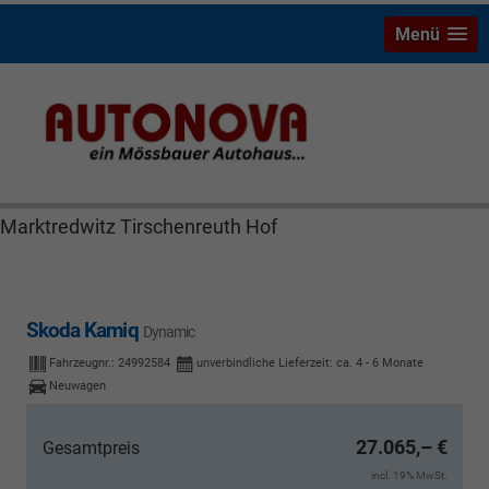
Menü
Skoda Kamiq Bayreuth Nützel Mössbauer Autonova
Brucker Räthel MGS Autohaus günstig Finanzierung
Leasing Neuwagen Gebrauchtwagen Jahreswagen
Marktredwitz Tirschenreuth Hof
Skoda Kamiq
Dynamic
Fahrzeugnr.:
24992584
unverbindliche Lieferzeit: ca. 4 - 6 Monate
Neuwagen
27.065,– €
Gesamtpreis
incl. 19% MwSt.