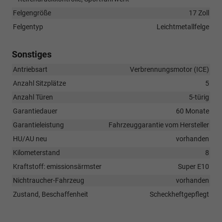
Felgengröße
17 Zoll
Felgentyp
Leichtmetallfelge
Sonstiges
Antriebsart
Verbrennungsmotor (ICE)
Anzahl Sitzplätze
5
Anzahl Türen
5-türig
Garantiedauer
60 Monate
Garantieleistung
Fahrzeuggarantie vom Hersteller
HU/AU neu
vorhanden
Kilometerstand
8
Kraftstoff: emissionsärmster
Super E10
Nichtraucher-Fahrzeug
vorhanden
Zustand, Beschaffenheit
Scheckheftgepflegt