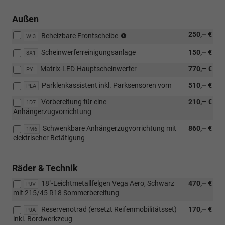
Außen
nicht
250,– €
Beheizbare Frontscheibe
WI3
in
Scheinwerferreinigungsanlage
150,– €
Verbindung
8X1
mit
Matrix-LED-Hauptscheinwerfer
770,– €
PYI
beheizbaren
äußeren
Parklenkassistent inkl. Parksensoren vorn
510,– €
PLA
Rücksitzen
Vorbereitung für eine
210,– €
1D7
Anhängerzugvorrichtung
Schwenkbare Anhängerzugvorrichtung mit
860,– €
1M6
elektrischer Betätigung
Räder & Technik
18"-Leichtmetallfelgen Vega Aero, Schwarz
470,– €
PJV
mit 215/45 R18 Sommerbereifung
Reservenotrad (ersetzt Reifenmobilitätsset)
170,– €
PJA
inkl. Bordwerkzeug