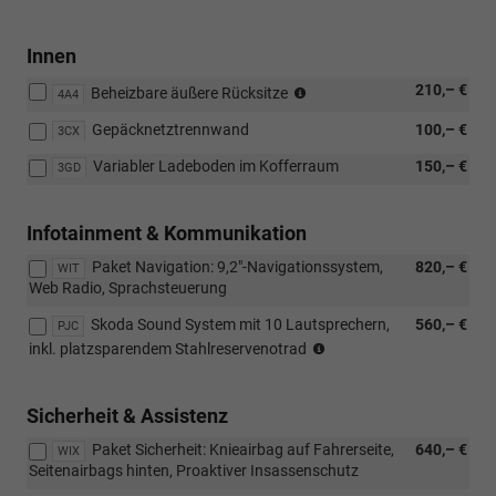
Innen
nicht
210,– €
Beheizbare äußere Rücksitze
4A4
in
Gepäcknetztrennwand
100,– €
Verbindunng
3CX
mit
Variabler Ladeboden im Kofferraum
150,– €
3GD
beheizbarer
Frontscheibe
Infotainment & Kommunikation
Paket Navigation: 9,2"-Navigationssystem,
820,– €
WIT
Web Radio, Sprachsteuerung
Skoda Sound System mit 10 Lautsprechern,
560,– €
PJC
NUR
inkl. platzsparendem Stahlreservenotrad
in
Verbindung
mit
Sicherheit & Assistenz
Navigationssystem
Paket Sicherheit: Knieairbag auf Fahrerseite,
640,– €
WIX
Seitenairbags hinten, Proaktiver Insassenschutz