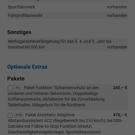
Sportfahrwerk
vorhanden
Fahrprofilauswahl
vorhanden
Sonstiges
Werksgarantieverlängerung für das 3. 4. und 5. Jahr bis
maximal 60.000 km
vorhanden
Optionale Extras
Pakete
Paket Funktion: Türkantenschutz an den
240,– €
PI2
vorderen und hinteren Seitentüren, Doppelseitige
Kofferraummatte, Abfalleimer für die Türverkleidung,
Tablethalter, Ablagefach für die Rückbank
Paket Assistenz: Adaptiver
470,– €
PYB
Abstandsassistent ACC (Regelbereich bis 210 km/h), bei DSG-
Getriebe mit Follow-to-Stop-Funktion (ersetzt
Geschwindigkeitsregelanlage), Spurhalteassistent