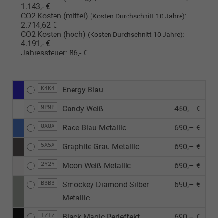
1.143,- €
CO2 Kosten (mittel)
:
(Kosten Durchschnitt 10 Jahre)
2.714,62 €
CO2 Kosten (hoch)
:
(Kosten Durchschnitt 10 Jahre)
4.191,- €
Jahressteuer:
86,- €
K4K4
Energy Blau
9P9P
Candy Weiß
450,– €
8X8X
Race Blau Metallic
690,– €
5X5X
Graphite Grau Metallic
690,– €
2Y2Y
Moon Weiß Metallic
690,– €
B3B3
Smockey Diamond Silber
690,– €
Metallic
1Z1Z
Black Magic Perleffekt
690,– €