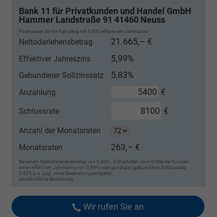
Bank 11 für Privatkunden und Handel GmbH
Hammer Landstraße 91 41460 Neuss
Finanzieren Sie Ihr Fahrzeug mit 5,99% effektivem Jahreszins.
21.665,– €
Nettodarlehensbetrag
5,99%
Effektiver Jahreszins
5,83%
Gebundener Sollzinssatz
€
Anzahlung
€
Schlussrate
Anzahl der Monatsraten
263,– €
Monatsraten
Bei einem Nettodarlehensbetrag von 5.000,- EUR erhalten zwei Drittel der Kunden
einen effektiven Jahreszins von 5,99% oder günstiger (gebundener Sollzinssatz
5,83% p.a. zzgl. eines Bearbeitungsentgelts).
unverbindliche Berechnung
Wir rufen Sie an