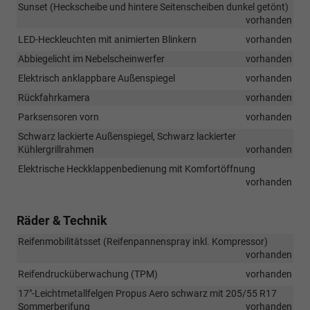
Sunset (Heckscheibe und hintere Seitenscheiben dunkel getönt)
vorhanden
LED-Heckleuchten mit animierten Blinkern
vorhanden
Abbiegelicht im Nebelscheinwerfer
vorhanden
Elektrisch anklappbare Außenspiegel
vorhanden
Rückfahrkamera
vorhanden
Parksensoren vorn
vorhanden
Schwarz lackierte Außenspiegel, Schwarz lackierter
Kühlergrillrahmen
vorhanden
Elektrische Heckklappenbedienung mit Komfortöffnung
vorhanden
Räder & Technik
Reifenmobilitätsset (Reifenpannenspray inkl. Kompressor)
vorhanden
Reifendrucküberwachung (TPM)
vorhanden
17"-Leichtmetallfelgen Propus Aero schwarz mit 205/55 R17
Sommerberifung
vorhanden