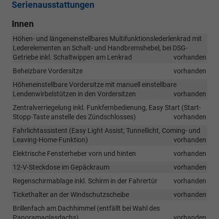
Serienausstattungen
Innen
Höhen- und längeneinstellbares Multifunktionslederlenkrad mit
Lederelementen an Schalt- und Handbremshebel, bei DSG-
Getriebe inkl. Schaltwippen am Lenkrad
vorhanden
Beheizbare Vordersitze
vorhanden
Höheneinstellbare Vordersitze mit manuell einstellbare
Lendenwirbelstützen in den Vordersitzen
vorhanden
Zentralverriegelung inkl. Funkfernbedienung, Easy Start (Start-
Stopp-Taste anstelle des Zündschlosses)
vorhanden
Fahrlichtassistent (Easy Light Assist; Tunnellicht, Coming- und
Leaving-Home-Funktion)
vorhanden
Elektrische Fensterheber vorn und hinten
vorhanden
12-V-Steckdose im Gepäckraum
vorhanden
Regenschirmablage inkl. Schirm in der Fahrertür
vorhanden
Tickethalter an der Windschutzscheibe
vorhanden
Brillenfach am Dachhimmel (entfällt bei Wahl des
Panoramaglasdachs)
vorhanden