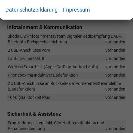
KESSY (schlüsselloses Zugangs- und Start-Stopp-System)
Datenschutzerklärung
Impressum
vorhanden
Infotainment & Kommunikation
Skoda 8,2"-Infotainmentsystem Digitaler Radioempfang DAB+,
Bluetooth-Freisprecheinrichtung
vorhanden
2 USB-Anschlüsse vorn
vorhanden
Lautsprecherzahl: 8
vorhanden
Wireless SmartLink (Apple CarPlay, Android Auto)
vorhanden
Phonebox mit induktiver Ladefunktion
vorhanden
2 x USB-Anschlüsse an Rückseite der vorderen Mittelarmlehne
(Ladefunktion)
vorhanden
10"-Digital Cockpit Plus
vorhanden
Sicherheit & Assistenz
Frontradarassistent inkl. City-Notbremsfunktion und
Personenerkennung
vorhanden