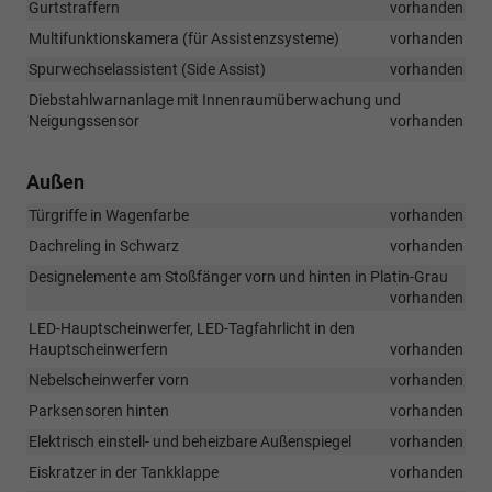
Gurtstraffern
vorhanden
Multifunktionskamera (für Assistenzsysteme)
vorhanden
Spurwechselassistent (Side Assist)
vorhanden
Diebstahlwarnanlage mit Innenraumüberwachung und
Neigungssensor
vorhanden
Außen
Türgriffe in Wagenfarbe
vorhanden
Dachreling in Schwarz
vorhanden
Designelemente am Stoßfänger vorn und hinten in Platin-Grau
vorhanden
LED-Hauptscheinwerfer, LED-Tagfahrlicht in den
Hauptscheinwerfern
vorhanden
Nebelscheinwerfer vorn
vorhanden
Parksensoren hinten
vorhanden
Elektrisch einstell- und beheizbare Außenspiegel
vorhanden
Eiskratzer in der Tankklappe
vorhanden