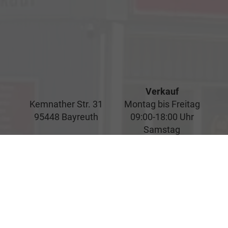
Verkauf
Kemnather Str. 31
Montag bis Freitag
95448 Bayreuth
09:00-18:00 Uhr
Samstag
09:00-16:00 Uhr
Unsere
Kundenbewertungen
Service
Montag bis Freitag
07:00-17:00 Uhr