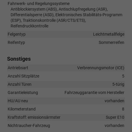
Fahrwerk- und Regelungssysteme
Antiblockiersystem (ABS), Antischlupfregelung (ASR),
Differentialsperre (ASD), Elektronisches Stabilitäts-Programm
(ESP), Traktionskontrolle (ASR/CTS/ETS),
Reifendruckkontrolle
Felgentyp
Leichtmetallfelge
Reifentyp
Sommerreifen
Sonstiges
Antriebsart
Verbrennungsmotor (ICE)
Anzahl Sitzplätze
5
Anzahl Türen
5-türig
Garantieleistung
Fahrzeuggarantie vom Hersteller
HU/AU neu
vorhanden
Kilometerstand
8
Kraftstoff: emissionsärmster
Super E10
Nichtraucher-Fahrzeug
vorhanden