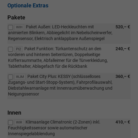
Optionale Extras
Pakete
Paket Außen: LED-Heckleuchten mit
520,– €
WIH
animierten Blinkern, Abbiegelicht im Nebelscheinwerfer,
Regensensor, Elektrisch anklappbare Außenspiegel
Paket Funktion: Türkantenschutz an den
240,– €
PI2
vorderen und hinteren Seitentüren, Doppelseitige
Kofferraummatte, Abfalleimer für die Türverkleidung,
Tablethalter, Ablagefach für die Rückbank
Paket City Plus: KESSY (schlüsselloses
360,– €
WJM
Zugangs- und Start-Stopp-System), Fahrprofilauswahl,
Diebstahlwarnanlage mit Innenraumüberwachung und
Neigungssensor
Innen
Klimaanlage Climatronic (2-Zonen) inkl.
410,– €
WIR
Feuchtigkeitssensor sowie automatischer
Innenspiegelabblendung