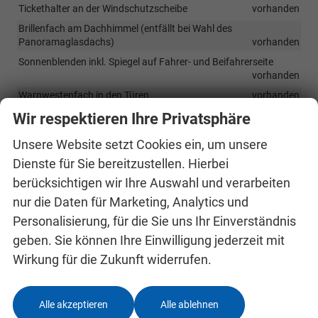
Tickethalter an der Windschutzscheibe
vorhanden
Brillenfach am Dachhimmel (entfällt bei Wahl des
Panoramaglasdachs)
vorhanden
Sonnenblenden inkl. Spiegel auf Fahrer- und Beifahrerseite
vorhanden
Warnwestenfach in den Türen
vorhanden
Mittelarmlehne vorn inkl. Ablagefach
vorhanden
Wir respektieren Ihre Privatsphäre
Rücksitzlehne im Verhältnis 60:40 geteilt umklappbar
Unsere Website setzt Cookies ein, um unsere
vorhanden
Dienste für Sie bereitzustellen. Hierbei
Verzurrösen im Kofferraum
vorhanden
berücksichtigen wir Ihre Auswahl und verarbeiten
Netzprogramm im Kofferraum
vorhanden
nur die Daten für Marketing, Analytics und
Personalisierung, für die Sie uns Ihr Einverständnis
Infotainment & Kommunikation
geben. Sie können Ihre Einwilligung jederzeit mit
Skoda 8,2"-Infotainmentsystem Digitaler Radioempfang DAB+,
Wirkung für die Zukunft widerrufen.
Bluetooth-Freisprecheinrichtung
vorhanden
8"-Digital Cockpit
vorhanden
2 USB-Anschlüsse vorn
vorhanden
Alle akzeptieren
Alle ablehnen