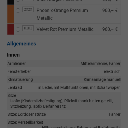
2X2X
Phoenix-Orange Premium
960,– €
Metallic
K1K1
Velvet Rot Premium Metallic
960,– €
Allgemeines
Innen
Armlehnen
Mittelarmlehne, Fahrer
Fensterheber
elektrisch
Klimatisierung
Klimaanlage manuell
Lenkrad
in Leder, mit Multifunktionen, mit Schaltwippen
Sitze
Isofix (Kindersitzbefestigung), Rücksitzbank hinten geteilt,
Sitzheizung, Isofix Beifahrersitz
Sitze: Lordosenstütze
Fahrer
Sitze: Verstellbarkeit
Höhenverstellbarer Fahrer- und Beifahrersitz