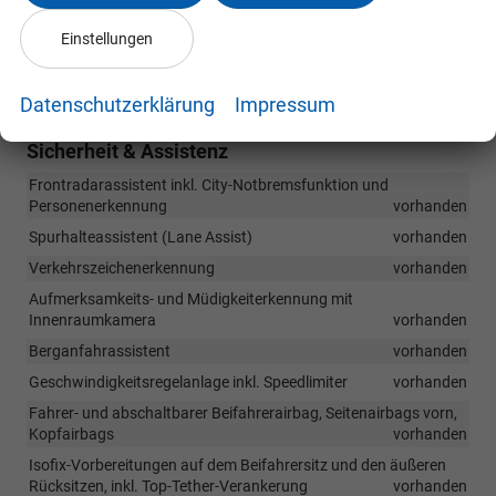
Lautsprecherzahl: 8
vorhanden
Wireless SmartLink (Apple CarPlay, Android Auto)
vorhanden
Einstellungen
2 x USB-Anschlüsse an Rückseite der vorderen Mittelarmlehne
(Ladefunktion)
vorhanden
Datenschutzerklärung
Impressum
Sicherheit & Assistenz
Frontradarassistent inkl. City-Notbremsfunktion und
Personenerkennung
vorhanden
Spurhalteassistent (Lane Assist)
vorhanden
Verkehrszeichenerkennung
vorhanden
Aufmerksamkeits- und Müdigkeiterkennung mit
Innenraumkamera
vorhanden
Berganfahrassistent
vorhanden
Geschwindigkeitsregelanlage inkl. Speedlimiter
vorhanden
Fahrer- und abschaltbarer Beifahrerairbag, Seitenairbags vorn,
Kopfairbags
vorhanden
Isofix-Vorbereitungen auf dem Beifahrersitz und den äußeren
Rücksitzen, inkl. Top-Tether-Verankerung
vorhanden