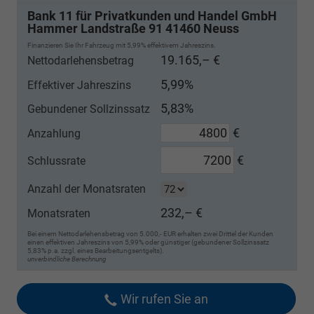
Bank 11 für Privatkunden und Handel GmbH
Hammer Landstraße 91 41460 Neuss
Finanzieren Sie Ihr Fahrzeug mit 5,99% effektivem Jahreszins.
19.165,– €
Nettodarlehensbetrag
5,99%
Effektiver Jahreszins
5,83%
Gebundener Sollzinssatz
€
Anzahlung
€
Schlussrate
Anzahl der Monatsraten
232,– €
Monatsraten
Bei einem Nettodarlehensbetrag von 5.000,- EUR erhalten zwei Drittel der Kunden
einen effektiven Jahreszins von 5,99% oder günstiger (gebundener Sollzinssatz
5,83% p.a. zzgl. eines Bearbeitungsentgelts).
unverbindliche Berechnung
Wir rufen Sie an