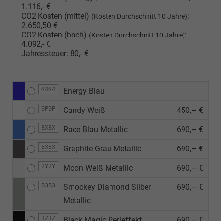
1.116,- €
CO2 Kosten (mittel)
:
(Kosten Durchschnitt 10 Jahre)
2.650,50 €
CO2 Kosten (hoch)
:
(Kosten Durchschnitt 10 Jahre)
4.092,- €
Jahressteuer:
80,- €
K4K4
Energy Blau
9P9P
Candy Weiß
450,– €
8X8X
Race Blau Metallic
690,– €
5X5X
Graphite Grau Metallic
690,– €
2Y2Y
Moon Weiß Metallic
690,– €
B3B3
Smockey Diamond Silber
690,– €
Metallic
1Z1Z
Black Magic Perleffekt
690,– €