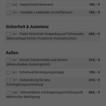
Gepäcknetztrennwand
100,– €
3CX
Variabler Ladeboden im Kofferraum
150,– €
3GD
Sicherheit & Assistenz
Paket Sicherheit: Knieairbag auf Fahrerseite,
640,– €
WIX
Seitenairbags hinten, Proaktiver Insassenschutz
Außen
Sunset (Heckscheibe und hintere
210,– €
4KF
Seitenscheiben dunkel getönt)
Scheinwerferreinigungsanlage
150,– €
8X1
Vorbereitung für eine
210,– €
1D7
Anhängerzugvorrichtung
Schwenkbare Anhängerzugvorrichtung mit
860,– €
1M6
elektrischer Betätigung