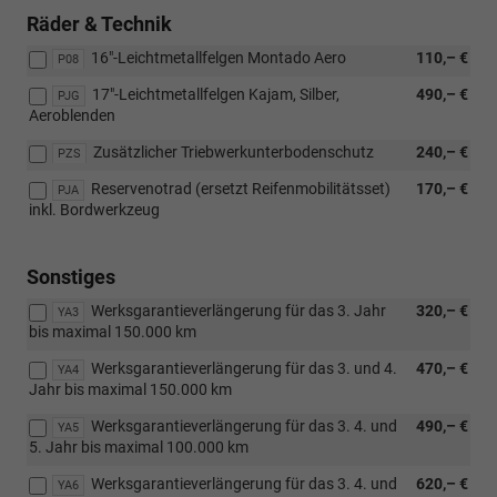
Räder & Technik
16"-Leichtmetallfelgen Montado Aero
110,– €
P08
17"-Leichtmetallfelgen Kajam, Silber,
490,– €
PJG
Aeroblenden
Zusätzlicher Triebwerkunterbodenschutz
240,– €
PZS
Reservenotrad (ersetzt Reifenmobilitätsset)
170,– €
PJA
inkl. Bordwerkzeug
Sonstiges
Werksgarantieverlängerung für das 3. Jahr
320,– €
YA3
bis maximal 150.000 km
Werksgarantieverlängerung für das 3. und 4.
470,– €
YA4
Jahr bis maximal 150.000 km
Werksgarantieverlängerung für das 3. 4. und
490,– €
YA5
5. Jahr bis maximal 100.000 km
Werksgarantieverlängerung für das 3. 4. und
620,– €
YA6