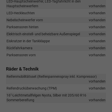
LED-Hauptscheinwerfer, LED-Tagfahrlicht in den
Hauptscheinwerfern
vorhanden
LED-Heckleuchten
vorhanden
Nebelscheinwerfer vorn
vorhanden
Parksensoren hinten
vorhanden
Elektrisch einstell- und beheizbare Außenspiegel
vorhanden
Eiskratzer in der Tankklappe
vorhanden
Rückfahrkamera
vorhanden
Parksensoren vorn
vorhanden
Räder & Technik
Reifenmobilitätsset (Reifenpannenspray inkl. Kompressor)
vorhanden
Reifendrucküberwachung (TPM)
vorhanden
16"-Leichtmetallfelgen Nyota, Silber mit 205/60 R16
Sommerbereifung
vorhanden