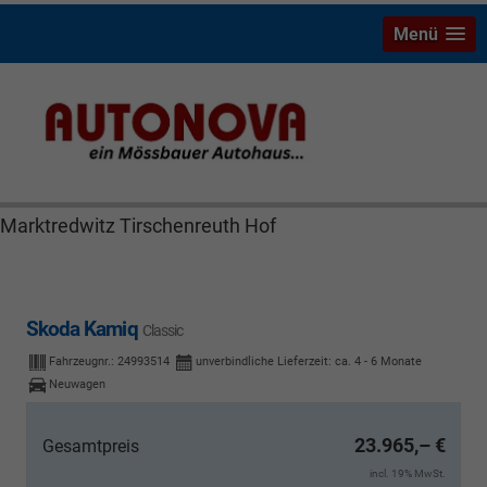
Menü
Skoda Kamiq Bayreuth Nützel Mössbauer Autonova
Brucker Räthel MGS Autohaus günstig Finanzierung
Leasing Neuwagen Gebrauchtwagen Jahreswagen
Marktredwitz Tirschenreuth Hof
Skoda Kamiq
Classic
Fahrzeugnr.:
24993514
unverbindliche Lieferzeit: ca. 4 - 6 Monate
Neuwagen
23.965,– €
Gesamtpreis
incl. 19% MwSt.