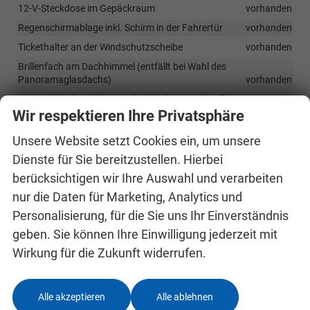
12-V-Steckdose im Gepäckraum
vorhanden
Regenschirmablage inkl. Schirm in der Fahrertür
vorhanden
Tickethalter an der Windschutzscheibe
vorhanden
Brillenfach am Dachhimmel (entfällt bei Wahl des
Panoramaglasdachs)
vorhanden
Sonnenblenden inkl. Spiegel auf Fahrer- und Beifahrerseite
vorhanden
Wir respektieren Ihre Privatsphäre
Warnwestenfach in den Türen
vorhanden
Unsere Website setzt Cookies ein, um unsere
Mittelarmlehne vorn inkl. Ablagefach
vorhanden
Dienste für Sie bereitzustellen. Hierbei
Rücksitzlehne im Verhältnis 60:40 geteilt umklappbar
berücksichtigen wir Ihre Auswahl und verarbeiten
vorhanden
nur die Daten für Marketing, Analytics und
Personalisierung, für die Sie uns Ihr Einverständnis
Infotainment & Kommunikation
geben. Sie können Ihre Einwilligung jederzeit mit
Lautsprecherzahl: 8
vorhanden
Wirkung für die Zukunft widerrufen.
Wireless SmartLink (Apple CarPlay, Android Auto)
vorhanden
2 x USB-Anschlüsse an Rückseite der vorderen Mittelarmlehne
(Ladefunktion)
vorhanden
Alle akzeptieren
Alle ablehnen