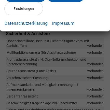
Skoda 8,2"-Infotainmentsystem Digitaler Radioempfang DAB+,
Bluetooth-Freisprecheinrichtung
vorhanden
Einstellungen
8"-Digital Cockpit
vorhanden
2 USB-Anschlüsse vorn
vorhanden
Datenschutzerklärung
Impressum
Sicherheit & Assistenz
Höheneinstellbare Dreipunkt-Sicherheitsgurte vorn, mit
Gurtstraffern
vorhanden
Multifunktionskamera (für Assistenzsysteme)
vorhanden
Frontradarassistent inkl. City-Notbremsfunktion und
Personenerkennung
vorhanden
Spurhalteassistent (Lane Assist)
vorhanden
Verkehrszeichenerkennung
vorhanden
Aufmerksamkeits- und Müdigkeiterkennung mit
Innenraumkamera
vorhanden
Berganfahrassistent
vorhanden
Geschwindigkeitsregelanlage inkl. Speedlimiter
vorhanden
Fahrer- und abschaltbarer Beifahrerairbag, Seitenairbags vorn,