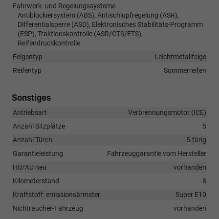
Fahrwerk- und Regelungssysteme
Antiblockiersystem (ABS), Antischlupfregelung (ASR),
Differentialsperre (ASD), Elektronisches Stabilitäts-Programm
(ESP), Traktionskontrolle (ASR/CTS/ETS),
Reifendruckkontrolle
Felgentyp
Leichtmetallfelge
Reifentyp
Sommerreifen
Sonstiges
Antriebsart
Verbrennungsmotor (ICE)
Anzahl Sitzplätze
5
Anzahl Türen
5-türig
Garantieleistung
Fahrzeuggarantie vom Hersteller
HU/AU neu
vorhanden
Kilometerstand
8
Kraftstoff: emissionsärmster
Super E10
Nichtraucher-Fahrzeug
vorhanden