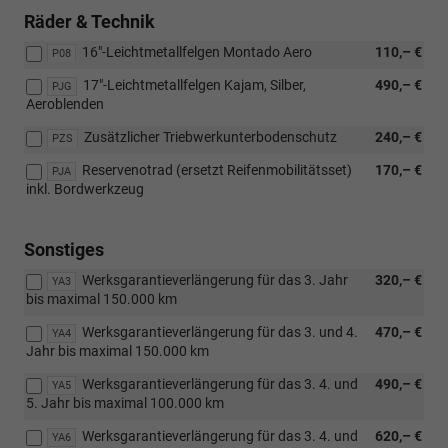
Räder & Technik
16"-Leichtmetallfelgen Montado Aero
110,– €
P08
17"-Leichtmetallfelgen Kajam, Silber,
490,– €
PJG
Aeroblenden
Zusätzlicher Triebwerkunterbodenschutz
240,– €
PZS
Reservenotrad (ersetzt Reifenmobilitätsset)
170,– €
PJA
inkl. Bordwerkzeug
Sonstiges
Werksgarantieverlängerung für das 3. Jahr
320,– €
YA3
bis maximal 150.000 km
Werksgarantieverlängerung für das 3. und 4.
470,– €
YA4
Jahr bis maximal 150.000 km
Werksgarantieverlängerung für das 3. 4. und
490,– €
YA5
5. Jahr bis maximal 100.000 km
Werksgarantieverlängerung für das 3. 4. und
620,– €
YA6