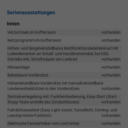
Serienausstattungen
Innen
Verzurrösen im Kofferraum
vorhanden
Netzprogramm im Kofferraum
vorhanden
Höhen- und längeneinstellbares Multifunktionslederlenkrad mit
Lederelementen an Schalt- und Handbremshebel, bei DSG-
Getriebe inkl. Schaltwippen am Lenkrad
vorhanden
Klimaanlage
vorhanden
Beheizbare Vordersitze
vorhanden
Höheneinstellbare Vordersitze mit manuell einstellbare
Lendenwirbelstützen in den Vordersitzen
vorhanden
Zentralverriegelung inkl. Funkfernbedienung, Easy Start (Start-
Stopp-Taste anstelle des Zündschlosses)
vorhanden
Fahrlichtassistent (Easy Light Assist; Tunnellicht, Coming- und
Leaving-Home-Funktion)
vorhanden
Elektrische Fensterheber vorn und hinten
vorhanden