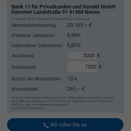
Bank 11 für Privatkunden und Handel GmbH
Hammer Landstraße 91 41460 Neuss
Finanzieren Sie Ihr Fahrzeug mit 5,99% effektivem Jahreszins.
20.165,– €
Nettodarlehensbetrag
5,99%
Effektiver Jahreszins
5,83%
Gebundener Sollzinssatz
€
Anzahlung
€
Schlussrate
Anzahl der Monatsraten
245,– €
Monatsraten
Bei einem Nettodarlehensbetrag von 5.000,- EUR erhalten zwei Drittel der Kunden
einen effektiven Jahreszins von 5,99% oder günstiger (gebundener Sollzinssatz
5,83% p.a. zzgl. eines Bearbeitungsentgelts).
unverbindliche Berechnung
Wir rufen Sie an