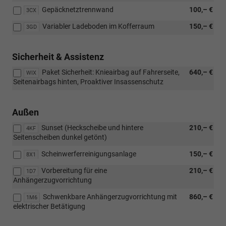
Gepäcknetztrennwand
100,– €
3CX
Variabler Ladeboden im Kofferraum
150,– €
3GD
Sicherheit & Assistenz
Paket Sicherheit: Knieairbag auf Fahrerseite,
640,– €
WIX
Seitenairbags hinten, Proaktiver Insassenschutz
Außen
Sunset (Heckscheibe und hintere
210,– €
4KF
Seitenscheiben dunkel getönt)
Scheinwerferreinigungsanlage
150,– €
8X1
Vorbereitung für eine
210,– €
1D7
Anhängerzugvorrichtung
Schwenkbare Anhängerzugvorrichtung mit
860,– €
1M6
elektrischer Betätigung