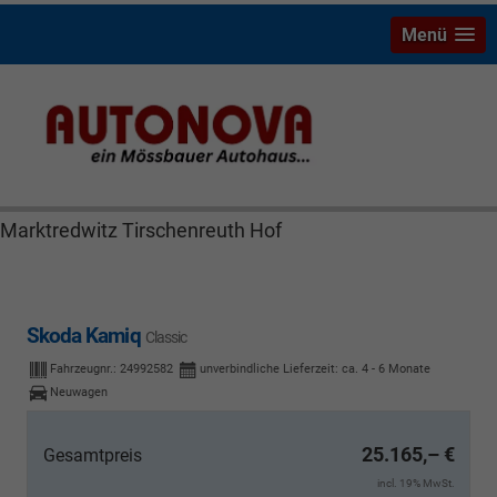
Menü
Skoda Kamiq Bayreuth Nützel Mössbauer Autonova
Brucker Räthel MGS Autohaus günstig Finanzierung
Leasing Neuwagen Gebrauchtwagen Jahreswagen
Marktredwitz Tirschenreuth Hof
Skoda Kamiq
Classic
Fahrzeugnr.:
24992582
unverbindliche Lieferzeit: ca. 4 - 6 Monate
Neuwagen
25.165,– €
Gesamtpreis
incl. 19% MwSt.