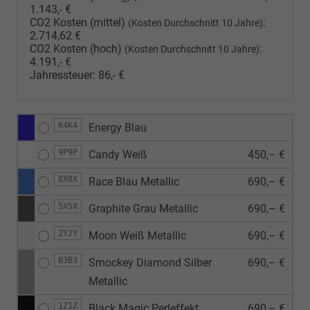
1.143,- €
CO2 Kosten (mittel)
:
(Kosten Durchschnitt 10 Jahre)
2.714,62 €
CO2 Kosten (hoch)
:
(Kosten Durchschnitt 10 Jahre)
4.191,- €
Jahressteuer:
86,- €
K4K4
Energy Blau
9P9P
Candy Weiß
450,– €
8X8X
Race Blau Metallic
690,– €
5X5X
Graphite Grau Metallic
690,– €
2Y2Y
Moon Weiß Metallic
690,– €
B3B3
Smockey Diamond Silber
690,– €
Metallic
1Z1Z
Black Magic Perleffekt
690,– €