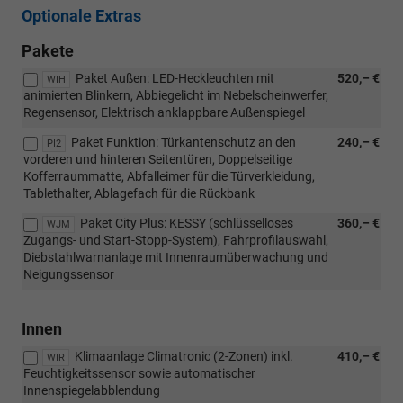
Optionale Extras
Pakete
Paket Außen: LED-Heckleuchten mit
520,– €
WIH
animierten Blinkern, Abbiegelicht im Nebelscheinwerfer,
Regensensor, Elektrisch anklappbare Außenspiegel
Paket Funktion: Türkantenschutz an den
240,– €
PI2
vorderen und hinteren Seitentüren, Doppelseitige
Kofferraummatte, Abfalleimer für die Türverkleidung,
Tablethalter, Ablagefach für die Rückbank
Paket City Plus: KESSY (schlüsselloses
360,– €
WJM
Zugangs- und Start-Stopp-System), Fahrprofilauswahl,
Diebstahlwarnanlage mit Innenraumüberwachung und
Neigungssensor
Innen
Klimaanlage Climatronic (2-Zonen) inkl.
410,– €
WIR
Feuchtigkeitssensor sowie automatischer
Innenspiegelabblendung