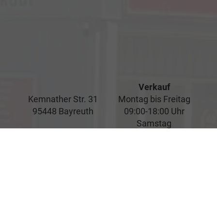
Verkauf
Kemnather Str. 31
Montag bis Freitag
95448 Bayreuth
09:00-18:00 Uhr
Samstag
09:00-16:00 Uhr
Unsere
Kundenbewertungen
Service
Montag bis Freitag
07:00-17:00 Uhr