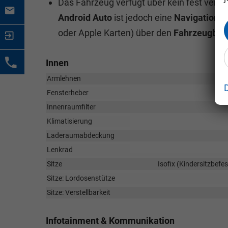
Das Fahrzeug verfügt über kein fest ver
Android Auto
ist jedoch eine
Navigation
ü
oder Apple Karten) über den
Fahrzeugbil
Innen
Armlehnen
Fensterheber
Innenraumfilter
Klimatisierung
Laderaumabdeckung
Lenkrad
Sitze
Isofix (Kindersitzbefes
Sitze: Lordosenstütze
Sitze: Verstellbarkeit
Infotainment & Kommunikation