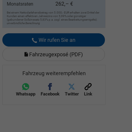
262,– €
Monatsraten
Bei einem Nettodarlehensbetrag von 5.000,- EUR erhalten zwei Drittel der
Kunden einen effektiven Jahreszins von 5,99% oder günstiger
(gebundener Sollzinssatz 5,83% p.a. zzgl. eines Bearbeitungsentgelts).
unverbindliche Berechnung
Wir rufen Sie an
Fahrzeugexposé (PDF)
Fahrzeug weiterempfehlen
Whatsapp
Facebook
Twitter
Link