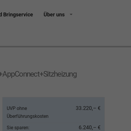
d Bringservice
Über uns
ing Neuwagen Gebrauchtwagen Jahreswagen
+AppConnect+Sitzheizung
33.220,– €
UVP ohne
Überführungskosten
6.240,– €
Sie sparen: