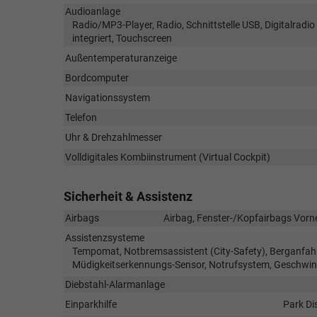
Audioanlage
Radio/MP3-Player, Radio, Schnittstelle USB, Digitalradi
integriert, Touchscreen
Außentemperaturanzeige
Bordcomputer
Navigationssystem
Telefon
Uhr & Drehzahlmesser
Volldigitales Kombiinstrument (Virtual Cockpit)
Sicherheit & Assistenz
Airbags
Airbag, Fenster-/Kopfairbags Vorne
Assistenzsysteme
Tempomat, Notbremsassistent (City-Safety), Berganfahr
Müdigkeitserkennungs-Sensor, Notrufsystem, Geschwin
Diebstahl-Alarmanlage
Einparkhilfe
Park Di