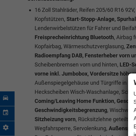
16 Zoll Stahlräder, Reifen 205/60 R16 92V,
Kopfstützen,
Start-Stopp-Anlage, Spurhal
Lendenwirbelstützen für Fahrer und Beifahr
Freisprecheinrichtung Bluetooth
, Airbag 
Kopfairbag, Wärmeschutzverglasung,
Zen
Radioempfang DAB, Fensterheber vorn und
Scheibenbremsen vorn und hinten,
LED-Sc
vorne inkl. Jumbobox, Vordersitze höhen
Außenspiegelgehäuse und Türgriffe in Wa
Heckscheiben Wisch-Waschanlage, Scheibe
Coming/Leaving Home Funktion, Geschwin
S
Geschwindigkeitsbegrenzung
, Wischwas
A
Sitzheizung vorn
, Rücksitzlehne geteilt 
Wegfahrsperre, Servolenkung,
Außenspiege
j