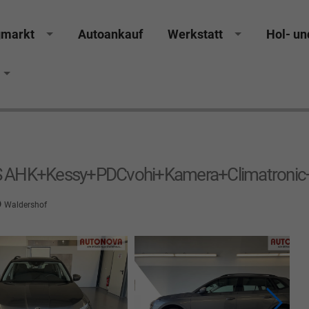
gmarkt
Autoankauf
Werkstatt
Hol- un
cker Räthel MGS Autohaus günstig Finanzierung Leas
PS AHK+Kessy+PDCvohi+Kamera+Climatronic
Waldershof