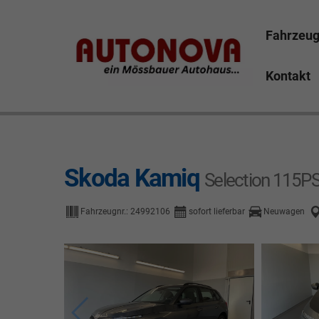
Fahrzeu
Kontakt
Skoda Kamiq Bayreuth Nützel Mössbauer Autonova Bru
Marktredwitz Tirschenreuth Hof
Skoda Kamiq
Selection 115
Fahrzeugnr.:
24992106
sofort lieferbar
Neuwagen