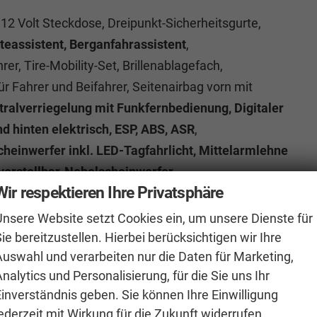
 12 Volt Steckdose, Dreipunkt-Sicherheitsgurte,
teassistent, Berganfahrassistent
,
er, Tire-Mobility-Set, Brillenablagefach,
für Fahrer und Beifahrer, Seitenairbag vorn mit
tralverriegelung mit Funkfernbedienung, Digitaler
 hinten elektrisch, ESP, ABS, ASR
,
heinwerfer inkl. LED-Tagfahrlicht, Mittelarmlehne
verstellbar, Nebelscheinwerfer
,
Wir respektieren Ihre Privatsphäre
genfarbe,
Multifunktionslenkrad, Lichtsensor
,
nwischer-Intervallschaltung,
Assistenzlicht,
Unsere Website setzt Cookies ein, um unsere Dienste für
digkeitsregelanlage inkl.
ie bereitzustellen. Hierbei berücksichtigen wir Ihre
ser-Standanzeige,
Virtual Cockpit
(Bordcomputer),
Auswahl und verarbeiten nur die Daten für Marketing,
nalytics und Personalisierung, für die Sie uns Ihr
umklappbar, Stoßfänger in Wagenfarbe,
Einverständnis geben. Sie können Ihre Einwilligung
l elektrisch einstell- und beheizbar
ederzeit mit Wirkung für die Zukunft widerrufen.