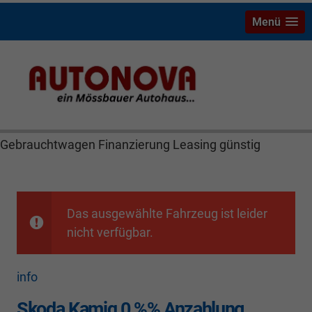
Menü
Skoda Kamiq Mössbauer Autonova Bayreuth Brucker
MGS Räthel Marktredwitz Wiesau Wunsiedel Hof
Weiden Kulmbach Autohaus Neuwagen
Gebrauchtwagen Finanzierung Leasing günstig
Das ausgewählte Fahrzeug ist leider
nicht verfügbar.
info
Skoda Kamiq 0 %% Anzahlung