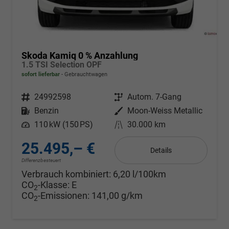
Skoda Kamiq 0 % Anzahlung
1.5 TSI Selection OPF
sofort lieferbar
Gebrauchtwagen
Fahrzeugnr.
24992598
Getriebe
Autom. 7-Gang
Kraftstoff
Benzin
Außenfarbe
Moon-Weiss Metallic
Leistung
110 kW (150 PS)
Kilometerstand
30.000 km
25.495,– €
Details
Differenzbesteuert
Verbrauch kombiniert:
6,20 l/100km
CO
-Klasse:
E
2
CO
-Emissionen:
141,00 g/km
2