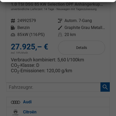
1.0 TSI DSG 85 KW Selection OPF Anhängerkupplung + Winter Paket Plus
unverbindliche Lieferzeit:
14 Tage
Neuwagen mit Tageszulassung
Fahrzeugnr.
24992579
Getriebe
Autom. 7-Gang
Kraftstoff
Benzin
Außenfarbe
Graphite Grau Metallic
Leistung
85 kW (116 PS)
Kilometerstand
20 km
27.925,– €
Details
incl. 19% MwSt.
Verbrauch kombiniert:
5,60 l/100km
CO
-Klasse:
D
2
CO
-Emissionen:
120,00 g/km
2
Fahrzeugnr.
Audi
Citroën