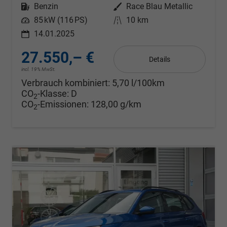
Kraftstoff
Benzin
Außenfarbe
Race Blau Metallic
Leistung
85 kW (116 PS)
Kilometerstand
10 km
14.01.2025
27.550,– €
Details
incl. 19% MwSt.
Verbrauch kombiniert:
5,70 l/100km
CO
-Klasse:
D
2
CO
-Emissionen:
128,00 g/km
2