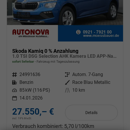
Skoda Kamiq 0 % Anzahlung
1.0 TSI DSG Selection AHK Kamera LED APP-Navi Sitzheizung
sofort lieferbar
Fahrzeug mit Tageszulassung
Fahrzeugnr.
24991636
Getriebe
Autom. 7-Gang
Kraftstoff
Benzin
Außenfarbe
Race Blau Metallic
Leistung
85 kW (116 PS)
Kilometerstand
10 km
14.01.2026
27.550,– €
Details
incl. 19% MwSt.
Verbrauch kombiniert:
5,70 l/100km