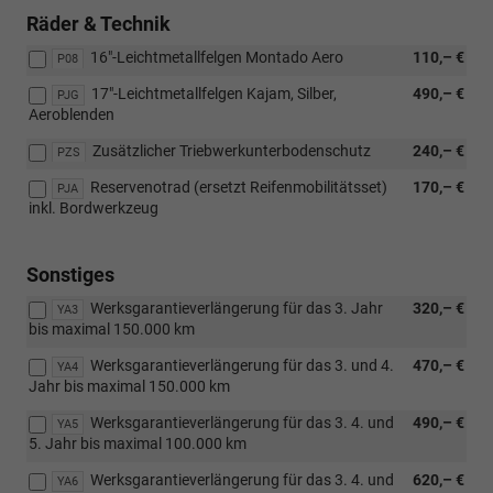
Räder & Technik
16"-Leichtmetallfelgen Montado Aero
110,– €
P08
17"-Leichtmetallfelgen Kajam, Silber,
490,– €
PJG
Aeroblenden
Zusätzlicher Triebwerkunterbodenschutz
240,– €
PZS
Reservenotrad (ersetzt Reifenmobilitätsset)
170,– €
PJA
inkl. Bordwerkzeug
Sonstiges
Werksgarantieverlängerung für das 3. Jahr
320,– €
YA3
bis maximal 150.000 km
Werksgarantieverlängerung für das 3. und 4.
470,– €
YA4
Jahr bis maximal 150.000 km
Werksgarantieverlängerung für das 3. 4. und
490,– €
YA5
5. Jahr bis maximal 100.000 km
Werksgarantieverlängerung für das 3. 4. und
620,– €
YA6