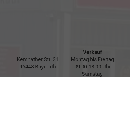
Verkauf
Kemnather Str. 31
Montag bis Freitag
95448 Bayreuth
09:00-18:00 Uhr
Samstag
09:00-16:00 Uhr
Unsere
Kundenbewertungen
Service
Montag bis Freitag
07:00-17:00 Uhr