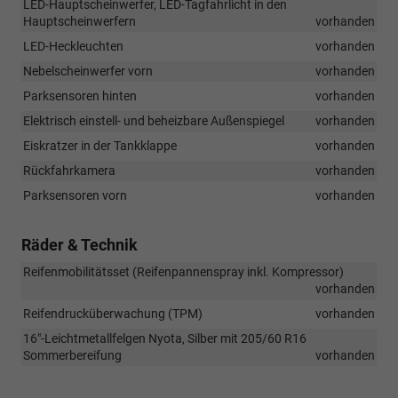
LED-Hauptscheinwerfer, LED-Tagfahrlicht in den
Hauptscheinwerfern
vorhanden
LED-Heckleuchten
vorhanden
Nebelscheinwerfer vorn
vorhanden
Parksensoren hinten
vorhanden
Elektrisch einstell- und beheizbare Außenspiegel
vorhanden
Eiskratzer in der Tankklappe
vorhanden
Rückfahrkamera
vorhanden
Parksensoren vorn
vorhanden
Räder & Technik
Reifenmobilitätsset (Reifenpannenspray inkl. Kompressor)
vorhanden
Reifendrucküberwachung (TPM)
vorhanden
16"-Leichtmetallfelgen Nyota, Silber mit 205/60 R16
Sommerbereifung
vorhanden