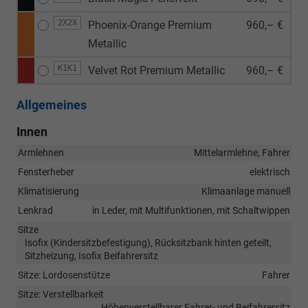
2X2X
Phoenix-Orange Premium
960,– €
Metallic
K1K1
Velvet Rot Premium Metallic
960,– €
Allgemeines
Innen
Armlehnen
Mittelarmlehne, Fahrer
Fensterheber
elektrisch
Klimatisierung
Klimaanlage manuell
Lenkrad
in Leder, mit Multifunktionen, mit Schaltwippen
Sitze
Isofix (Kindersitzbefestigung), Rücksitzbank hinten geteilt,
Sitzheizung, Isofix Beifahrersitz
Sitze: Lordosenstütze
Fahrer
Sitze: Verstellbarkeit
Höhenverstellbarer Fahrer- und Beifahrersitz