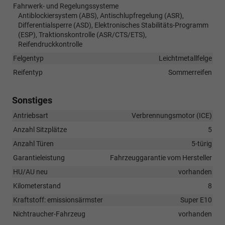
Fahrwerk- und Regelungssysteme
Antiblockiersystem (ABS), Antischlupfregelung (ASR),
Differentialsperre (ASD), Elektronisches Stabilitäts-Programm
(ESP), Traktionskontrolle (ASR/CTS/ETS),
Reifendruckkontrolle
Felgentyp
Leichtmetallfelge
Reifentyp
Sommerreifen
Sonstiges
Antriebsart
Verbrennungsmotor (ICE)
Anzahl Sitzplätze
5
Anzahl Türen
5-türig
Garantieleistung
Fahrzeuggarantie vom Hersteller
HU/AU neu
vorhanden
Kilometerstand
8
Kraftstoff: emissionsärmster
Super E10
Nichtraucher-Fahrzeug
vorhanden