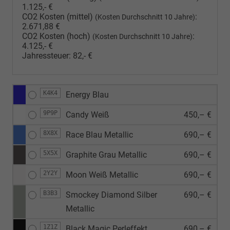
1.125,- €
CO2 Kosten (mittel)
:
(Kosten Durchschnitt 10 Jahre)
2.671,88 €
CO2 Kosten (hoch)
:
(Kosten Durchschnitt 10 Jahre)
4.125,- €
Jahressteuer:
82,- €
K4K4
Energy Blau
9P9P
Candy Weiß
450,– €
8X8X
Race Blau Metallic
690,– €
5X5X
Graphite Grau Metallic
690,– €
2Y2Y
Moon Weiß Metallic
690,– €
B3B3
Smockey Diamond Silber
690,– €
Metallic
1Z1Z
Black Magic Perleffekt
690,– €