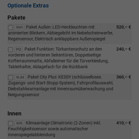
Optionale Extras
Pakete
Paket Außen: LED-Heckleuchten mit
520,– €
WIH
animierten Blinkern, Abbiegelicht im Nebelscheinwerfer,
Regensensor, Elektrisch anklappbare Außenspiegel
Paket Funktion: Türkantenschutz an den
240,– €
PI2
vorderen und hinteren Seitentüren, Doppelseitige
Kofferraummatte, Abfalleimer für die Türverkleidung,
Tablethalter, Ablagefach für die Rückbank
Paket City Plus: KESSY (schlüsselloses
360,– €
WJM
Zugangs- und Start-Stopp-System), Fahrprofilauswahl,
Diebstahlwarnanlage mit Innenraumüberwachung und
Neigungssensor
Innen
Klimaanlage Climatronic (2-Zonen) inkl.
410,– €
WIR
Feuchtigkeitssensor sowie automatischer
Innenspiegelabblendung