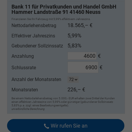
Bank 11 für Privatkunden und Handel GmbH
Hammer Landstraße 91 41460 Neuss
Finanzieren Sie Ihr Fahrzeug mit 5,99% effektivem Jahreszins.
18.565,– €
Nettodarlehensbetrag
5,99%
Effektiver Jahreszins
5,83%
Gebundener Sollzinssatz
€
Anzahlung
€
Schlussrate
Anzahl der Monatsraten
226,– €
Monatsraten
Bei einem Nettodarlehensbetrag von 5.000,- EUR erhalten zwei Drittel der Kunden
einen effektiven Jahreszins von 5,99% oder günstiger (gebundener Sollzinssatz
5,83% p.a. zzgl. eines Bearbeitungsentgelts).
unverbindliche Berechnung
Wir rufen Sie an