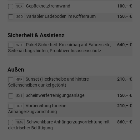
Gepäcknetztrennwand
100,– €
3CX
Variabler Ladeboden im Kofferraum
150,– €
3GD
Sicherheit & Assistenz
Paket Sicherheit: Knieairbag auf Fahrerseite,
640,– €
WIX
Seitenairbags hinten, Proaktiver Insassenschutz
Außen
Sunset (Heckscheibe und hintere
210,– €
4KF
Seitenscheiben dunkel getönt)
Scheinwerferreinigungsanlage
150,– €
8X1
Vorbereitung für eine
210,– €
1D7
Anhängerzugvorrichtung
Schwenkbare Anhängerzugvorrichtung mit
860,– €
1M6
elektrischer Betätigung