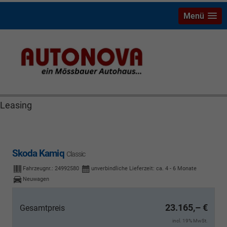
Menü
Ford Ecosport Mössbauer Autonova Bayreuth
Waldershof MGS Stock Wiesau Wunsiedel
Gebrauchtwagen Neuwagen Autohaus Finanzierung
Leasing
Skoda Kamiq
Classic
Fahrzeugnr.:
24992580
unverbindliche Lieferzeit: ca. 4 - 6 Monate
Neuwagen
23.165,– €
Gesamtpreis
incl. 19% MwSt.