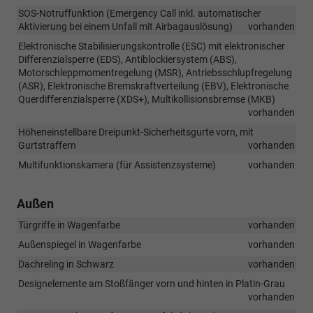
SOS-Notruffunktion (Emergency Call inkl. automatischer
Aktivierung bei einem Unfall mit Airbagauslösung)
vorhanden
Elektronische Stabilisierungskontrolle (ESC) mit elektronischer
Differenzialsperre (EDS), Antiblockiersystem (ABS),
Motorschleppmomentregelung (MSR), Antriebsschlupfregelung
(ASR), Elektronische Bremskraftverteilung (EBV), Elektronische
Querdifferenzialsperre (XDS+), Multikollisionsbremse (MKB)
vorhanden
Höheneinstellbare Dreipunkt-Sicherheitsgurte vorn, mit
Gurtstraffern
vorhanden
Multifunktionskamera (für Assistenzsysteme)
vorhanden
Außen
Türgriffe in Wagenfarbe
vorhanden
Außenspiegel in Wagenfarbe
vorhanden
Dachreling in Schwarz
vorhanden
Designelemente am Stoßfänger vorn und hinten in Platin-Grau
vorhanden