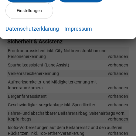
Lautsprecherzahl: 8
vorhanden
Wireless SmartLink (Apple CarPlay, Android Auto)
vorhanden
Einstellungen
2 x USB-Anschlüsse an Rückseite der vorderen Mittelarmlehne
(Ladefunktion)
vorhanden
Datenschutzerklärung
Impressum
Sicherheit & Assistenz
Frontradarassistent inkl. City-Notbremsfunktion und
Personenerkennung
vorhanden
Spurhalteassistent (Lane Assist)
vorhanden
Verkehrszeichenerkennung
vorhanden
Aufmerksamkeits- und Müdigkeiterkennung mit
Innenraumkamera
vorhanden
Berganfahrassistent
vorhanden
Geschwindigkeitsregelanlage inkl. Speedlimiter
vorhanden
Fahrer- und abschaltbarer Beifahrerairbag, Seitenairbags vorn,
Kopfairbags
vorhanden
Isofix-Vorbereitungen auf dem Beifahrersitz und den äußeren
Rücksitzen, inkl. Top-Tether-Verankerung
vorhanden