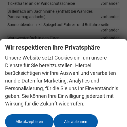
Tickethalter an der Windschutzscheibe
vorhanden
Brillenfach am Dachhimmel (entfällt bei Wahl des
Panoramaglasdachs)
vorhanden
Sonnenblenden inkl. Spiegel auf Fahrer- und Beifahrerseite
vorhanden
Warnwestenfach in den Türen
vorhanden
Mittelarmlehne vorn inkl. Ablagefach
vorhanden
Wir respektieren Ihre Privatsphäre
Rücksitzlehne im Verhältnis 60:40 geteilt umklappbar
Unsere Website setzt Cookies ein, um unsere
vorhanden
Dienste für Sie bereitzustellen. Hierbei
Verzurrösen im Kofferraum
vorhanden
berücksichtigen wir Ihre Auswahl und verarbeiten
Netzprogramm im Kofferraum
vorhanden
nur die Daten für Marketing, Analytics und
Personalisierung, für die Sie uns Ihr Einverständnis
Infotainment & Kommunikation
geben. Sie können Ihre Einwilligung jederzeit mit
Skoda 8,2"-Infotainmentsystem Digitaler Radioempfang DAB+,
Wirkung für die Zukunft widerrufen.
Bluetooth-Freisprecheinrichtung
vorhanden
8"-Digital Cockpit
vorhanden
2 USB-Anschlüsse vorn
vorhanden
Alle akzeptieren
Alle ablehnen