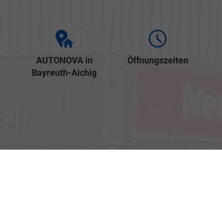
AUTONOVA in
Öffnungszeiten
Bayreuth-Aichig