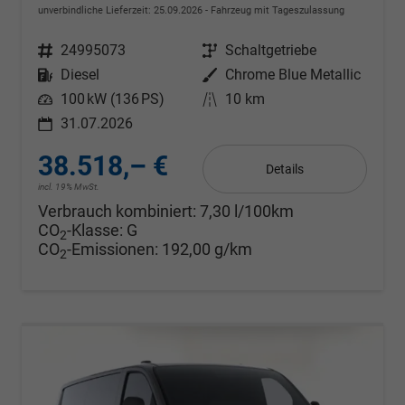
unverbindliche Lieferzeit:
25.09.2026
Fahrzeug mit Tageszulassung
Fahrzeugnr.
24995073
Getriebe
Schaltgetriebe
Kraftstoff
Diesel
Außenfarbe
Chrome Blue Metallic
Leistung
100 kW (136 PS)
Kilometerstand
10 km
31.07.2026
38.518,– €
Details
incl. 19% MwSt.
Verbrauch kombiniert:
7,30 l/100km
CO
-Klasse:
G
2
CO
-Emissionen:
192,00 g/km
2