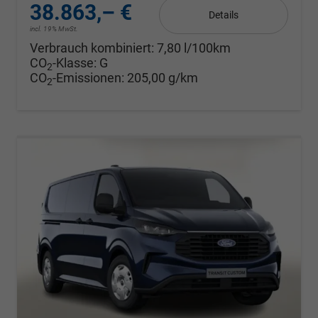
38.863,– €
Details
incl. 19% MwSt.
Verbrauch kombiniert:
7,80 l/100km
CO
-Klasse:
G
2
CO
-Emissionen:
205,00 g/km
2