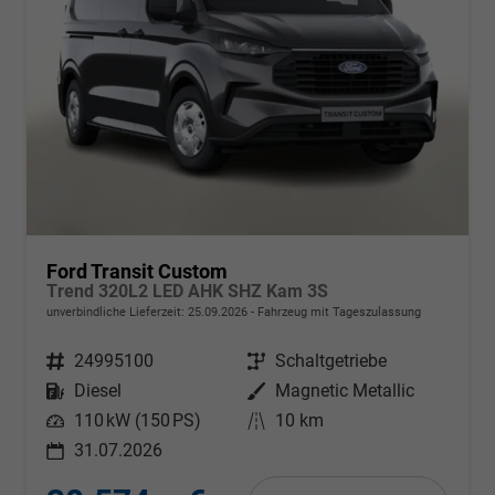
Ford Transit Custom
Trend 320L2 LED AHK SHZ Kam 3S
unverbindliche Lieferzeit:
25.09.2026
Fahrzeug mit Tageszulassung
Fahrzeugnr.
24995100
Getriebe
Schaltgetriebe
Kraftstoff
Diesel
Außenfarbe
Magnetic Metallic
Leistung
110 kW (150 PS)
Kilometerstand
10 km
31.07.2026