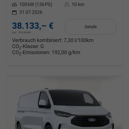
Leistung
100 kW (136 PS)
Kilometerstand
10 km
31.07.2026
38.133,– €
Details
incl. 19% MwSt.
Verbrauch kombiniert:
7,30 l/100km
CO
-Klasse:
G
2
CO
-Emissionen:
192,00 g/km
2