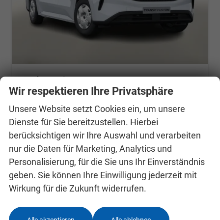
Ford Transit Custom
Trend Aut 320L2 SHZ Kam Temp 3S
Wir respektieren Ihre Privatsphäre
unverbindliche Lieferzeit:
25.09.2026
Fahrzeug mit Tageszulassung
Unsere Website setzt Cookies ein, um unsere
Fahrzeugnr.
24995086
Getriebe
Automatik
Dienste für Sie bereitzustellen. Hierbei
Kraftstoff
Diesel
Außenfarbe
Frozen White
berücksichtigen wir Ihre Auswahl und verarbeiten
Leistung
100 kW (136 PS)
Kilometerstand
10 km
nur die Daten für Marketing, Analytics und
03.07.2026
Personalisierung, für die Sie uns Ihr Einverständnis
geben. Sie können Ihre Einwilligung jederzeit mit
38.863,– €
Details
Wirkung für die Zukunft widerrufen.
incl. 19% MwSt.
Verbrauch kombiniert:
7,90 l/100km
CO
-Klasse:
G
2
Alle akzeptieren
Alle ablehnen