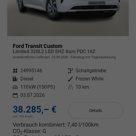
Ford Transit Custom
Limited 320L2 LED SHZ Kam PDC 16Z
unverbindliche Lieferzeit:
25.09.2026
Fahrzeug mit Tageszulassung
Fahrzeugnr.
24995146
Getriebe
Schaltgetriebe
Kraftstoff
Diesel
Außenfarbe
Frozen White
Leistung
110 kW (150 PS)
Kilometerstand
10 km
03.07.2026
38.285,– €
Details
incl. 19% MwSt.
Verbrauch kombiniert:
7,40 l/100km
CO
-Klasse:
G
2