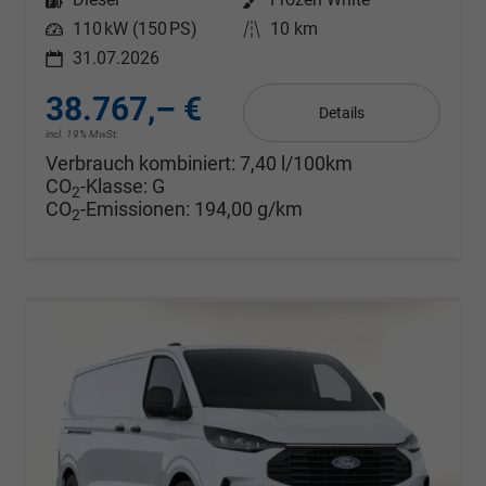
Leistung
110 kW (150 PS)
Kilometerstand
10 km
31.07.2026
38.767,– €
Details
incl. 19% MwSt.
Verbrauch kombiniert:
7,40 l/100km
CO
-Klasse:
G
2
CO
-Emissionen:
194,00 g/km
2