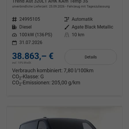
Trend Aut 320L1 AHK KAm Temp 3S
unverbindliche Lieferzeit:
25.09.2026
Fahrzeug mit Tageszulassung
Fahrzeugnr.
24995105
Getriebe
Automatik
Kraftstoff
Diesel
Außenfarbe
Agate Black Metallic
Leistung
100 kW (136 PS)
Kilometerstand
10 km
31.07.2026
38.863,– €
Details
incl. 19% MwSt.
Verbrauch kombiniert:
7,80 l/100km
CO
-Klasse:
G
2
CO
-Emissionen:
205,00 g/km
2