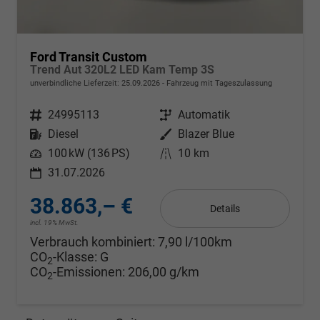
Ford Transit Custom
Trend Aut 320L2 LED Kam Temp 3S
unverbindliche Lieferzeit:
25.09.2026
Fahrzeug mit Tageszulassung
Fahrzeugnr.
24995113
Getriebe
Automatik
Kraftstoff
Diesel
Außenfarbe
Blazer Blue
Leistung
100 kW (136 PS)
Kilometerstand
10 km
31.07.2026
38.863,– €
Details
incl. 19% MwSt.
Verbrauch kombiniert:
7,90 l/100km
CO
-Klasse:
G
2
CO
-Emissionen:
206,00 g/km
2