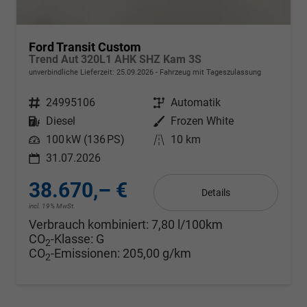
Ford Transit Custom
Trend Aut 320L1 AHK SHZ Kam 3S
unverbindliche Lieferzeit:
25.09.2026
Fahrzeug mit Tageszulassung
Fahrzeugnr.
24995106
Getriebe
Automatik
Kraftstoff
Diesel
Außenfarbe
Frozen White
Leistung
100 kW (136 PS)
Kilometerstand
10 km
31.07.2026
38.670,– €
Details
incl. 19% MwSt.
Verbrauch kombiniert:
7,80 l/100km
CO
-Klasse:
G
2
CO
-Emissionen:
205,00 g/km
2