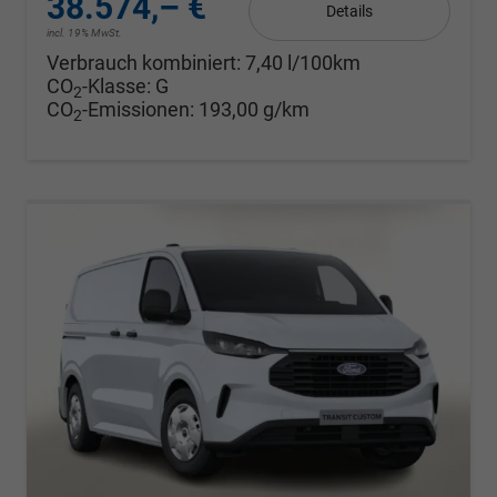
38.574,– €
Details
incl. 19% MwSt.
Verbrauch kombiniert:
7,40 l/100km
CO
-Klasse:
G
2
CO
-Emissionen:
193,00 g/km
2