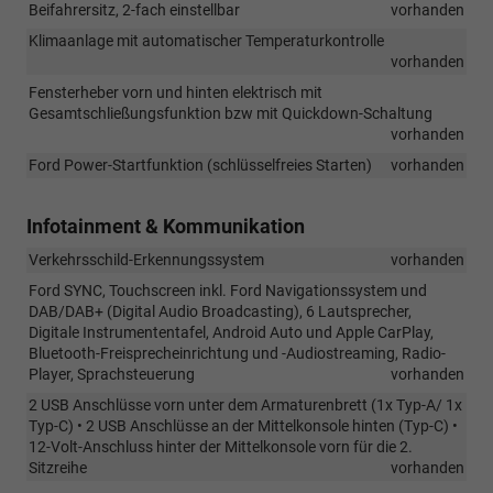
Beifahrersitz, 2-fach einstellbar
vorhanden
Klimaanlage mit automatischer Temperaturkontrolle
vorhanden
Fensterheber vorn und hinten elektrisch mit
Gesamtschließungsfunktion bzw mit Quickdown-Schaltung
vorhanden
Ford Power-Startfunktion (schlüsselfreies Starten)
vorhanden
Infotainment & Kommunikation
Verkehrsschild-Erkennungssystem
vorhanden
Ford SYNC, Touchscreen inkl. Ford Navigationssystem und
DAB/DAB+ (Digital Audio Broadcasting), 6 Lautsprecher,
Digitale Instrumententafel, Android Auto und Apple CarPlay,
Bluetooth-Freisprecheinrichtung und -Audiostreaming, Radio-
Player, Sprachsteuerung
vorhanden
2 USB Anschlüsse vorn unter dem Armaturenbrett (1x Typ-A/ 1x
Typ-C) • 2 USB Anschlüsse an der Mittelkonsole hinten (Typ-C) •
12-Volt-Anschluss hinter der Mittelkonsole vorn für die 2.
Sitzreihe
vorhanden