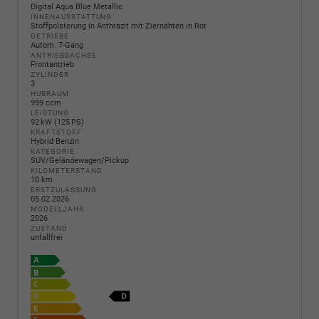
Digital Aqua Blue Metallic
INNENAUSSTATTUNG
Stoffpolsterung in Anthrazit mit Ziernähten in Rot
GETRIEBE
Autom. 7-Gang
ANTRIEBSACHSE
Frontantrieb
ZYLINDER
3
HUBRAUM
999 ccm
LEISTUNG
92 kW (125 PS)
KRAFTSTOFF
Hybrid Benzin
KATEGORIE
SUV/Geländewagen/Pickup
KILOMETERSTAND
10 km
ERSTZULASSUNG
05.02.2026
MODELLJAHR
2026
ZUSTAND
unfallfrei