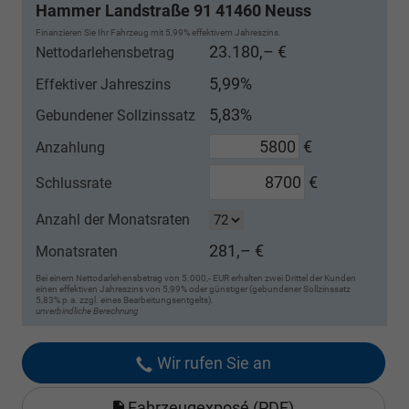
Hammer Landstraße 91 41460 Neuss
Finanzieren Sie Ihr Fahrzeug mit 5,99% effektivem Jahreszins.
23.180,– €
Nettodarlehensbetrag
5,99%
Effektiver Jahreszins
5,83%
Gebundener Sollzinssatz
€
Anzahlung
€
Schlussrate
Anzahl der Monatsraten
281,– €
Monatsraten
Bei einem Nettodarlehensbetrag von 5.000,- EUR erhalten zwei Drittel der Kunden
einen effektiven Jahreszins von 5,99% oder günstiger (gebundener Sollzinssatz
5,83% p.a. zzgl. eines Bearbeitungsentgelts).
unverbindliche Berechnung
Wir rufen Sie an
Fahrzeugexposé (PDF)