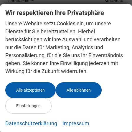
Garantiedauer
60 Monate
Garantieleistung
Fahrzeuggarantie vom Hersteller
Wir respektieren Ihre Privatsphäre
Kilometerstand
10
Unsere Website setzt Cookies ein, um unsere
Kraftstoff: unterstützte
Benzin
Dienste für Sie bereitzustellen. Hierbei
Lackierung
Metallic
berücksichtigen wir Ihre Auswahl und verarbeiten
Polsterung
Stoff
nur die Daten für Marketing, Analytics und
Qualitätssiegel
BVFK-Siegel
Personalisierung, für die Sie uns Ihr Einverständnis
Zustand
unfallfrei
geben. Sie können Ihre Einwilligung jederzeit mit
Zustand, Aussehen
1, sehr gut
Wirkung für die Zukunft widerrufen.
Zustand, Fahrfähigkeit
fahrtauglich
Alle akzeptieren
Alle ablehnen
Serienausstattungen
Innen
Einstellungen
Armaturenbrett teilweise mit Kunstlederbezug
vorhanden
Datenschutzerklärung
Impressum
Innenspiegel manuell abblendend
vorhanden
Make-Up Spiegel in Fahrer- und Beifahrersonnenblende,