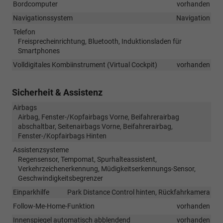
Bordcomputer
vorhanden
Navigationssystem
Navigation
Telefon
Freisprecheinrichtung, Bluetooth, Induktionsladen für
Smartphones
Volldigitales Kombiinstrument (Virtual Cockpit)
vorhanden
Sicherheit & Assistenz
Airbags
Airbag, Fenster-/Kopfairbags Vorne, Beifahrerairbag
abschaltbar, Seitenairbags Vorne, Beifahrerairbag,
Fenster-/Kopfairbags Hinten
Assistenzsysteme
Regensensor, Tempomat, Spurhalteassistent,
Verkehrzeichenerkennung, Müdigkeitserkennungs-Sensor,
Geschwindigkeitsbegrenzer
Einparkhilfe
Park Distance Control hinten, Rückfahrkamera
Follow-Me-Home-Funktion
vorhanden
Innenspiegel automatisch abblendend
vorhanden