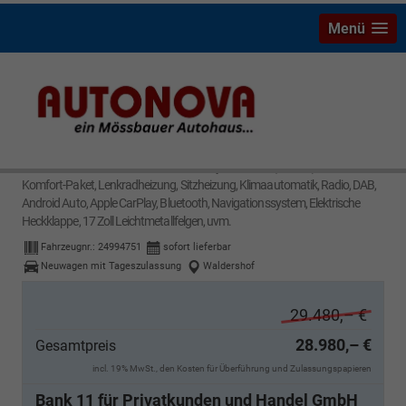
Menü
Ford Puma
ST-Line 1,0 l EcoBoost Hybrid 92 kW (125 PS) Winter-Paket,
Komfort-Paket, Lenkradheizung, Sitzheizung, Klimaautomatik, Radio, DAB,
Android Auto, Apple CarPlay, Bluetooth, Navigationssystem, Elektrische
Heckklappe, 17 Zoll Leichtmetallfelgen, uvm.
Fahrzeugnr.:
24994751
sofort lieferbar
Neuwagen mit Tageszulassung
Waldershof
29.480,– €
28.980,– €
Gesamtpreis
incl. 19% MwSt., den Kosten für Überführung und Zulassungspapieren
Bank 11 für Privatkunden und Handel GmbH