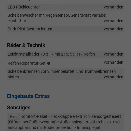
LED-Rückleuchten
vorhanden
Scheibenwischer mit Regensensor, Sensitivität variabel
einstellbar
vorhanden
Park-Pilot-System hinten
vorhanden
Räder & Technik
Leichtmetallräder 7J x 17 mit 215/55 R17 Reifen
vorhanden
bei
vorhanden
Reifen-Reparatur-Set
Verwendung
Scheibenbremsen vorn, innenbelüftet, und Trommelbremsen
max.
hinten
vorhanden
80km/h
zulässig
Eingebaute Extras
Sonstiges
Komfort-Paket • Heckklappe elektrisch, sensorgesteuert
Extra
(Öffnen per Fußbewegung) • Außenspiegel zusätzlich elektrisch
anklappbar und mit Bodenprojektion • Innenspiegel