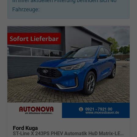
In Ihrer aktuellen Filterung befinden sich
40
Fahrzeuge:
Ford Kuga
ST-Line X 243PS PHEV Automatik HuD Matrix-LED schwenkb. AHK elektr. PanoDach Sitzheizung v+h Lenkradheizung Frontscheibe beheizb. Navi SYNC4 Apple CarPlay Android Auto Touchscreen PDC 4xKamera 2xKeyless B+O Sound 18"LM vollelektr. Reichweite 65KM