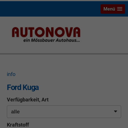
Menü
Ford Kuga Riesenauswahl mit Ersparnis Neu- und
Gebrauchtwagen Bayreuth Weiden Hof Marktredwitz
Tirschenreuth
info
Ford Kuga
Verfügbarkeit, Art
Kraftstoff