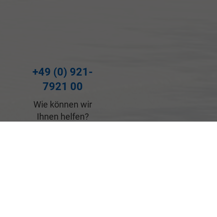
+49 (0) 921-
7921 00
Wie können wir
Ihnen helfen?
Anfahrt Bayreuth