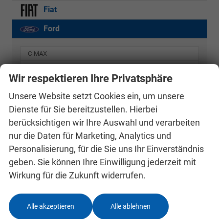
Fiat
Ford
C-MAX
E-Transit
Wir respektieren Ihre Privatsphäre
E-Transit Custom
Unsere Website setzt Cookies ein, um unsere
EcoSport
Dienste für Sie bereitzustellen. Hierbei
EcoSport Autonova Bayreuth Ein Mössbauer Autohaus
berücksichtigen wir Ihre Auswahl und verarbeiten
Fiesta
nur die Daten für Marketing, Analytics und
Focus
Personalisierung, für die Sie uns Ihr Einverständnis
Focus Turnier
geben. Sie können Ihre Einwilligung jederzeit mit
Kuga
Wirkung für die Zukunft widerrufen.
Puma
Ranger
Tourneo Connect
Alle akzeptieren
Alle ablehnen
Tourneo Courier