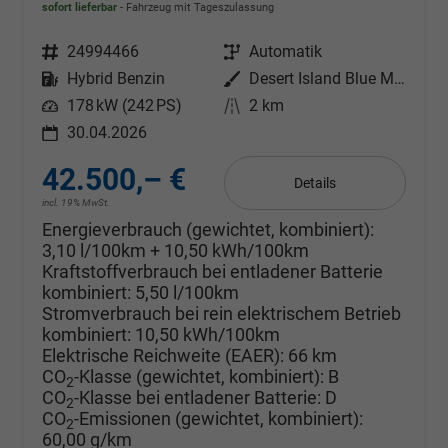
sofort lieferbar
Fahrzeug mit Tageszulassung
Fahrzeugnr.
24994466
Getriebe
Automatik
Kraftstoff
Hybrid Benzin
Außenfarbe
Desert Island Blue Metallic
Leistung
178 kW (242 PS)
Kilometerstand
2 km
30.04.2026
42.500,– €
Details
incl. 19% MwSt.
Energieverbrauch (gewichtet, kombiniert):
3,10 l/100km + 10,50 kWh/100km
Kraftstoffverbrauch bei entladener Batterie
kombiniert:
5,50 l/100km
Stromverbrauch bei rein elektrischem Betrieb
kombiniert:
10,50 kWh/100km
Elektrische Reichweite (EAER):
66 km
CO
-Klasse (gewichtet, kombiniert):
B
2
CO
-Klasse bei entladener Batterie:
D
2
CO
-Emissionen (gewichtet, kombiniert):
2
60,00 g/km