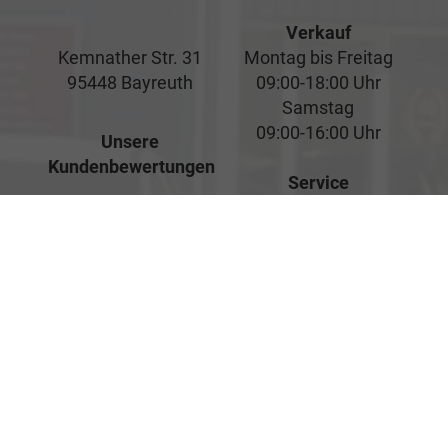
Verkauf
Kemnather Str. 31
Montag bis Freitag
95448 Bayreuth
09:00-18:00 Uhr
Samstag
09:00-16:00 Uhr
Unsere
Kundenbewertungen
Service
Montag bis Freitag
07:00-17:00 Uhr