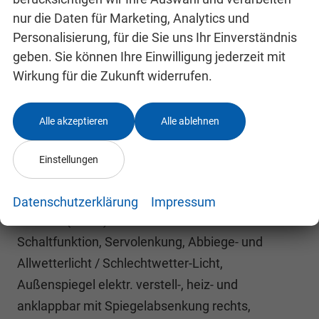
Ablagefach und USB-Anschlüsse (2) hinten,
nur die Daten für Marketing, Analytics und
Rücksitzbank ungeteilt, verschiebbar, Lehne
Personalisierung, für die Sie uns Ihr Einverständnis
geteilt klappbar, Sitze: Sport-Komfortsitze vorn,
geben. Sie können Ihre Einwilligung jederzeit mit
Sitzheizung vorn, Zentralverriegelung,
Wirkung für die Zukunft widerrufen.
Fahrassistenz-Paket: Travel Assist und Lane
Assist, Fahrassistenz-System: Autom.
Alle akzeptieren
Alle ablehnen
Distanzregelung (ACC inkl. Stop&Go-Funktion und
Geschw.-Begrenzer), Fahrassistenz-System:
Einstellungen
Berganfahr-Assistent, Fahrassistenz-System:
Verkehrszeichenerkennung, Notrufsystem,
Datenschutzerklärung
Impressum
Lenkrad (Leder) mit Multifunktion und
Schaltfunktion, Servolenkung, Abbiege- und
Allwetterlicht / Schlechtwetter-Licht,
Außenspiegel elektr. verstell-, heiz- und
anklappbar mit Spiegelabsenkung rechts,