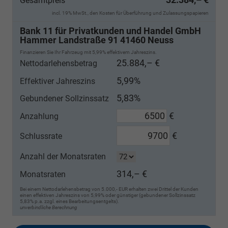
Gesamtpreis
incl. 19% MwSt., den Kosten für Überführung und Zulassungspapieren
Bank 11 für Privatkunden und Handel GmbH
Hammer Landstraße 91 41460 Neuss
Finanzieren Sie Ihr Fahrzeug mit 5,99% effektivem Jahreszins.
25.884,– €
Nettodarlehensbetrag
5,99%
Effektiver Jahreszins
5,83%
Gebundener Sollzinssatz
€
Anzahlung
€
Schlussrate
Anzahl der Monatsraten
314,– €
Monatsraten
Bei einem Nettodarlehensbetrag von 5.000,- EUR erhalten zwei Drittel der Kunden
einen effektiven Jahreszins von 5,99% oder günstiger (gebundener Sollzinssatz
5,83% p.a. zzgl. eines Bearbeitungsentgelts).
unverbindliche Berechnung