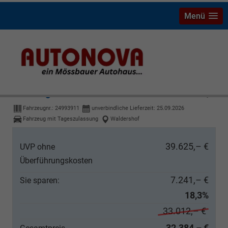
Menü
Volkswagen T-Cross
R-Line Matrix AHK 18Z Kam SHZ PrivG KeyL
Fahrzeugnr.:
24993911
unverbindliche Lieferzeit:
25.09.2026
Fahrzeug mit Tageszulassung
Waldershof
39.625,– €
UVP ohne
Überführungskosten
7.241,– €
Sie sparen:
18,3%
33.012,– €
32.384,– €