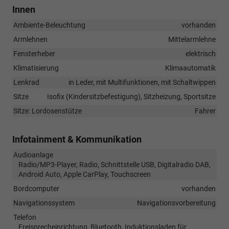
Innen
Ambiente-Beleuchtung
vorhanden
Armlehnen
Mittelarmlehne
Fensterheber
elektrisch
Klimatisierung
Klimaautomatik
Lenkrad
in Leder, mit Multifunktionen, mit Schaltwippen
Sitze
Isofix (Kindersitzbefestigung), Sitzheizung, Sportsitze
Sitze: Lordosenstütze
Fahrer
Infotainment & Kommunikation
Audioanlage
Radio/MP3-Player, Radio, Schnittstelle USB, Digitalradio DAB,
Android Auto, Apple CarPlay, Touchscreen
Bordcomputer
vorhanden
Navigationssystem
Navigationsvorbereitung
Telefon
Freisprecheinrichtung, Bluetooth, Induktionsladen für