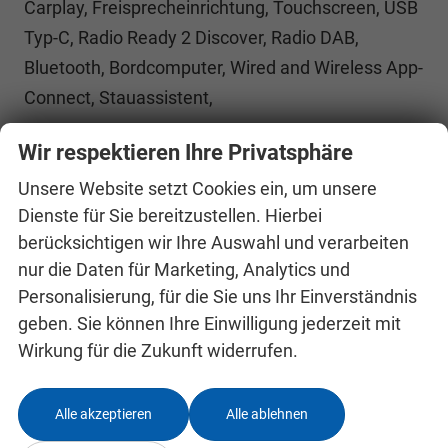
Carplay, Freisprecheinrichtung, Touchscreen, USB
Typ-C, Radio Ready 2 Discover, Radio DAB,
Bluetooth, Bordcomputer, Wired and Wireless App-
Connect, Stauassistent,
Innen
Wir respektieren Ihre Privatsphäre
Ambiente-Beleuchtung
vorhanden
Unsere Website setzt Cookies ein, um unsere
Armlehnen
Mittelarmlehne
Dienste für Sie bereitzustellen. Hierbei
Fensterheber
elektrisch
berücksichtigen wir Ihre Auswahl und verarbeiten
Gepäckraumabtrennung
vorhanden
nur die Daten für Marketing, Analytics und
Klimatisierung
Klimaautomatik
Personalisierung, für die Sie uns Ihr Einverständnis
Lenkrad
geben. Sie können Ihre Einwilligung jederzeit mit
in Leder, höhenverstellbar, mit Multifunktionen, mit
Schaltwippen
Wirkung für die Zukunft widerrufen.
Sitze
Isofix (Kindersitzbefestigung), Rücksitzbank hinten geteilt,
Sitzheizung, Sportsitze, Isofix Beifahrersitz
Alle akzeptieren
Alle ablehnen
Sitze: Lordosenstütze
Fahrer