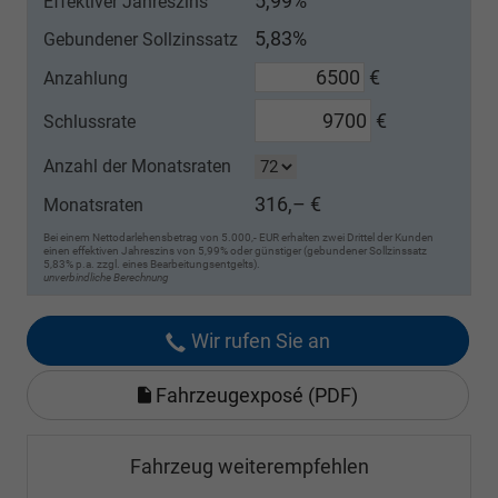
5,99%
Effektiver Jahreszins
5,83%
Gebundener Sollzinssatz
€
Anzahlung
€
Schlussrate
Anzahl der Monatsraten
316,– €
Monatsraten
Bei einem Nettodarlehensbetrag von 5.000,- EUR erhalten zwei Drittel der Kunden
einen effektiven Jahreszins von 5,99% oder günstiger (gebundener Sollzinssatz
5,83% p.a. zzgl. eines Bearbeitungsentgelts).
unverbindliche Berechnung
Wir rufen Sie an
Fahrzeugexposé (PDF)
Fahrzeug weiterempfehlen