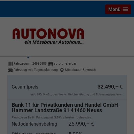
Menü
Volkswagen T-Cross
1,5 TSI DSG R-Line,AHK abnehmbar - LAGER
Fahrzeugnr.:
24993808
sofort lieferbar
Fahrzeug mit Tageszulassung
Mössbauer Bayreuth
32.490,– €
Gesamtpreis
incl. 19% MwSt., den Kosten für Überführung und Zulassungspapieren
Bank 11 für Privatkunden und Handel GmbH
Hammer Landstraße 91 41460 Neuss
Finanzieren Sie Ihr Fahrzeug mit 5,99% effektivem Jahreszins.
25.990,– €
Nettodarlehensbetrag