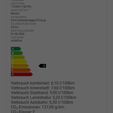
LEISTUNG
110 kW (150 PS)
KRAFTSTOFF
Benzin
KATEGORIE
SUV/Geländewagen/Pickup
KILOMETERSTAND
20 km
ERSTZULASSUNG
01.06.2026
ZUSTAND
unfallfrei
Verbrauch kombiniert:
6,10 l/100km
Verbrauch Innenstadt:
7,60 l/100km
Verbrauch Stadtrand:
5,90 l/100km
Verbrauch Landstraße:
5,20 l/100km
Verbrauch Autobahn:
6,30 l/100km
CO
-Emissionen:
137,00 g/km
2
CO
-Klasse:
E
2