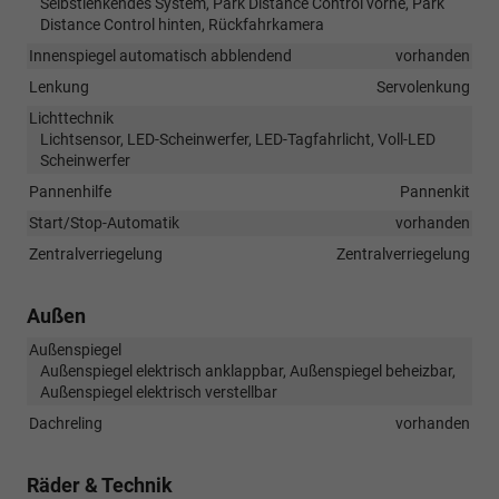
Selbstlenkendes System, Park Distance Control vorne, Park
Distance Control hinten, Rückfahrkamera
Innenspiegel automatisch abblendend
vorhanden
Lenkung
Servolenkung
Lichttechnik
Lichtsensor, LED-Scheinwerfer, LED-Tagfahrlicht, Voll-LED
Scheinwerfer
Pannenhilfe
Pannenkit
Start/Stop-Automatik
vorhanden
Zentralverriegelung
Zentralverriegelung
Außen
Außenspiegel
Außenspiegel elektrisch anklappbar, Außenspiegel beheizbar,
Außenspiegel elektrisch verstellbar
Dachreling
vorhanden
Räder & Technik