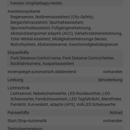
Fenster-/Kopfairbags Hinten
Assistenzsysteme
Regensensor, Notbremsassistent (City-Safety),
Berganfahrassistent, Spurhalteassistent,
Spurwechselassistent, Fußgängererkennung,
Abstandstempomat adaptiv (ACC), Verkehrzeichenerkennung,
Toter-Winkel-Assistent, Müdigkeitserkennungs-Sensor,
Notrufsystem, Abstandswarner, Geschwindigkeitsbegrenzer
Einparkhilfe
Park Distance Control vorne, Park Distance Control hinten,
Rückfahrkamera, Ausparkassistent
Innenspiegel automatisch abblendend
vorhanden
Lenkung
Servolenkung
Lichttechnik
Lichtsensor, Nebelscheinwerfer, LED-Rückleuchten, LED-
Scheinwerfer, Fernlichtassistent, LED-Tagfahrlicht, Blendfreies
Fernlicht, Kurvenlicht, adaptiv (AFS), Voll-LED Scheinwerfer
Pannenhilfe
Notrad
Start/Stop-Automatik
vorhanden
Zentralverriegelung