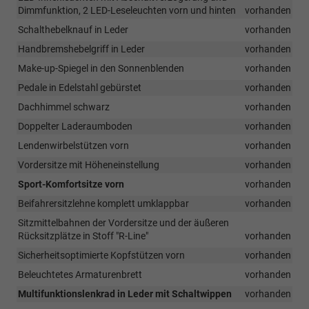
Dimmfunktion, 2 LED-Leseleuchten vorn und hinten
vorhanden
Schalthebelknauf in Leder
vorhanden
Handbremshebelgriff in Leder
vorhanden
Make-up-Spiegel in den Sonnenblenden
vorhanden
Pedale in Edelstahl gebürstet
vorhanden
Dachhimmel schwarz
vorhanden
Doppelter Laderaumboden
vorhanden
Lendenwirbelstützen vorn
vorhanden
Vordersitze mit Höheneinstellung
vorhanden
Sport-Komfortsitze vorn
vorhanden
Beifahrersitzlehne komplett umklappbar
vorhanden
Sitzmittelbahnen der Vordersitze und der äußeren
Rücksitzplätze in Stoff "R-Line"
vorhanden
Sicherheitsoptimierte Kopfstützen vorn
vorhanden
Beleuchtetes Armaturenbrett
vorhanden
Multifunktionslenkrad in Leder mit Schaltwippen
vorhanden