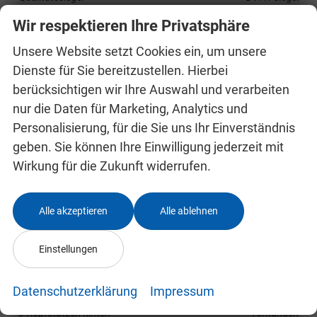
Rußpartikelfilter / SCR
vorhanden
Wir respektieren Ihre Privatsphäre
Zustand
unfallfrei
Unsere Website setzt Cookies ein, um unsere
Zustand, Aussehen
1, sehr gut
Dienste für Sie bereitzustellen. Hierbei
Zustand, Beschaffenheit
Scheckheftgepflegt
berücksichtigen wir Ihre Auswahl und verarbeiten
Zustand, Fahrfähigkeit
fahrtauglich
nur die Daten für Marketing, Analytics und
Personalisierung, für die Sie uns Ihr Einverständnis
Serienausstattungen
geben. Sie können Ihre Einwilligung jederzeit mit
Wirkung für die Zukunft widerrufen.
Pakete
Raucherpaket
vorhanden
Alle akzeptieren
Alle ablehnen
Licht- und Sichtpaket
Innenspiegel automatisch abblendend,
Regensensor
Einstellungen
vorhanden
Datenschutzerklärung
Impressum
Innen
3 Kopfstützen hinten
vorhanden