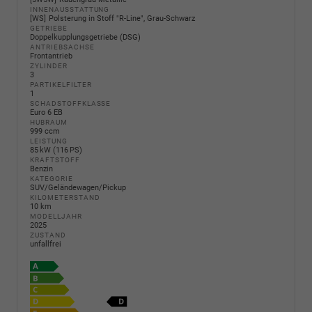
INNENAUSSTATTUNG
WS
Polsterung in Stoff "R-Line", Grau-Schwarz
GETRIEBE
Doppelkupplungsgetriebe (DSG)
ANTRIEBSACHSE
Frontantrieb
ZYLINDER
3
PARTIKELFILTER
1
SCHADSTOFFKLASSE
Euro 6 EB
HUBRAUM
999 ccm
LEISTUNG
85 kW (116 PS)
KRAFTSTOFF
Benzin
KATEGORIE
SUV/Geländewagen/Pickup
KILOMETERSTAND
10 km
MODELLJAHR
2025
ZUSTAND
unfallfrei