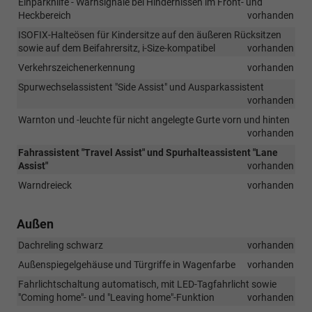
Einparkhilfe - Warnsignale bei Hindernissen im Front- und
Heckbereich
vorhanden
ISOFIX-Halteösen für Kindersitze auf den äußeren Rücksitzen
sowie auf dem Beifahrersitz, i-Size-kompatibel
vorhanden
Verkehrszeichenerkennung
vorhanden
Spurwechselassistent "Side Assist" und Ausparkassistent
vorhanden
Warnton und -leuchte für nicht angelegte Gurte vorn und hinten
vorhanden
Fahrassistent "Travel Assist" und Spurhalteassistent "Lane
Assist"
vorhanden
Warndreieck
vorhanden
Außen
Dachreling schwarz
vorhanden
Außenspiegelgehäuse und Türgriffe in Wagenfarbe
vorhanden
Fahrlichtschaltung automatisch, mit LED-Tagfahrlicht sowie
"Coming home"- und "Leaving home"-Funktion
vorhanden