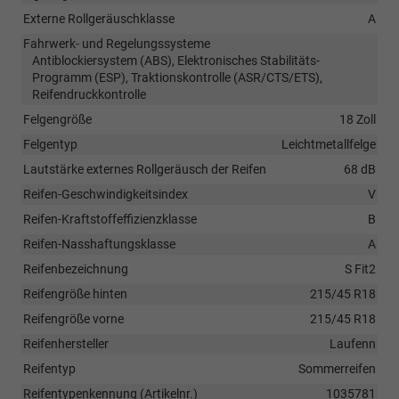
Externe Rollgeräuschklasse
A
Fahrwerk- und Regelungssysteme
Antiblockiersystem (ABS), Elektronisches Stabilitäts-
Programm (ESP), Traktionskontrolle (ASR/CTS/ETS),
Reifendruckkontrolle
Felgengröße
18 Zoll
Felgentyp
Leichtmetallfelge
Lautstärke externes Rollgeräusch der Reifen
68 dB
Reifen-Geschwindigkeitsindex
V
Reifen-Kraftstoffeffizienzklasse
B
Reifen-Nasshaftungsklasse
A
Reifenbezeichnung
S Fit2
Reifengröße hinten
215/45 R18
Reifengröße vorne
215/45 R18
Reifenhersteller
Laufenn
Reifentyp
Sommerreifen
Reifentypenkennung (Artikelnr.)
1035781