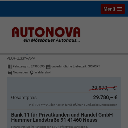
Menü
Volkswagen T-Cross
R-Line MATRIX+SHZ+KAMERA+ACC+18''
ALU+KESSY+APP
Fahrzeugnr.:
24993695
unverbindliche Lieferzeit: SOFORT
Neuwagen
Waldershof
29.870,– €
29.780,– €
Gesamtpreis
incl. 19% MwSt., den Kosten für Überführung und Zulassungspapieren
Bank 11 für Privatkunden und Handel GmbH
Hammer Landstraße 91 41460 Neuss
Finanzieren Sie Ihr Fahrzeug mit 5,99% effektivem Jahreszins.