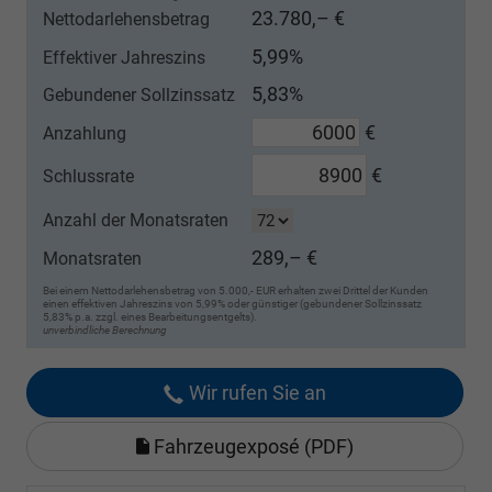
23.780,– €
Nettodarlehensbetrag
5,99%
Effektiver Jahreszins
5,83%
Gebundener Sollzinssatz
€
Anzahlung
€
Schlussrate
Anzahl der Monatsraten
289,– €
Monatsraten
Bei einem Nettodarlehensbetrag von 5.000,- EUR erhalten zwei Drittel der Kunden
einen effektiven Jahreszins von 5,99% oder günstiger (gebundener Sollzinssatz
5,83% p.a. zzgl. eines Bearbeitungsentgelts).
unverbindliche Berechnung
Wir rufen Sie an
Fahrzeugexposé (PDF)