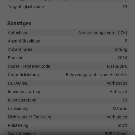
Tragfähigkeitsindex
89
Sonstiges
Antriebsart
Verbrennungsmotor (ICE)
Anzahl Sitzplätze
5
Anzahl Türen
5-türig
Baujahr
2026
Codes: Hersteller-Code
D315BZP6
Garantieleistung
Fahrzeuggarantie vom Hersteller
HU/AU neu
vorhanden
Innenausstattung
Anthrazit
Kilometerstand
10
Lackierung
Metallic
Nichtraucher-Fahrzeug
vorhanden
Polsterung
Stoff
Qualitätssiegel
BVFK-Siegel