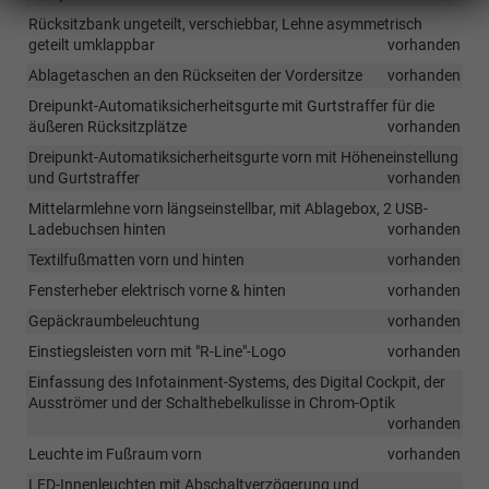
Rücksitzbank ungeteilt, verschiebbar, Lehne asymmetrisch
geteilt umklappbar
vorhanden
Ablagetaschen an den Rückseiten der Vordersitze
vorhanden
Dreipunkt-Automatiksicherheitsgurte mit Gurtstraffer für die
äußeren Rücksitzplätze
vorhanden
Dreipunkt-Automatiksicherheitsgurte vorn mit Höheneinstellung
und Gurtstraffer
vorhanden
Mittelarmlehne vorn längseinstellbar, mit Ablagebox, 2 USB-
Ladebuchsen hinten
vorhanden
Textilfußmatten vorn und hinten
vorhanden
Fensterheber elektrisch vorne & hinten
vorhanden
Gepäckraumbeleuchtung
vorhanden
Einstiegsleisten vorn mit "R-Line"-Logo
vorhanden
Einfassung des Infotainment-Systems, des Digital Cockpit, der
Ausströmer und der Schalthebelkulisse in Chrom-Optik
vorhanden
Leuchte im Fußraum vorn
vorhanden
LED-Innenleuchten mit Abschaltverzögerung und