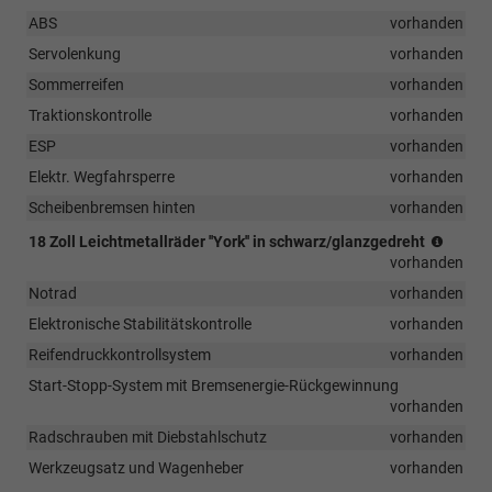
ABS
vorhanden
Servolenkung
vorhanden
Sommerreifen
vorhanden
Traktionskontrolle
vorhanden
ESP
vorhanden
Elektr. Wegfahrsperre
vorhanden
Scheibenbremsen hinten
vorhanden
(Berei
18 Zoll Leichtmetallräder ''York'' in schwarz/glanzgedreht
215/4
vorhanden
R18)
Notrad
vorhanden
Elektronische Stabilitätskontrolle
vorhanden
Reifendruckkontrollsystem
vorhanden
Start-Stopp-System mit Bremsenergie-Rückgewinnung
vorhanden
Radschrauben mit Diebstahlschutz
vorhanden
Werkzeugsatz und Wagenheber
vorhanden