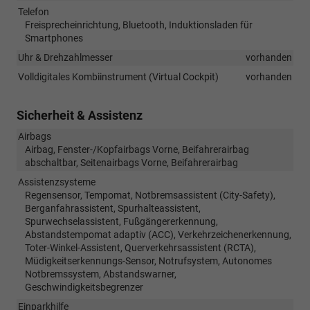
Telefon
Freisprecheinrichtung, Bluetooth, Induktionsladen für
Smartphones
Uhr & Drehzahlmesser
vorhanden
Volldigitales Kombiinstrument (Virtual Cockpit)
vorhanden
Sicherheit & Assistenz
Airbags
Airbag, Fenster-/Kopfairbags Vorne, Beifahrerairbag
abschaltbar, Seitenairbags Vorne, Beifahrerairbag
Assistenzsysteme
Regensensor, Tempomat, Notbremsassistent (City-Safety),
Berganfahrassistent, Spurhalteassistent,
Spurwechselassistent, Fußgängererkennung,
Abstandstempomat adaptiv (ACC), Verkehrzeichenerkennung,
Toter-Winkel-Assistent, Querverkehrsassistent (RCTA),
Müdigkeitserkennungs-Sensor, Notrufsystem, Autonomes
Notbremssystem, Abstandswarner,
Geschwindigkeitsbegrenzer
Einparkhilfe