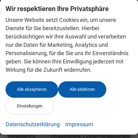
Wireless App-Connect
(
Navigation
bequem
Wir respektieren Ihre Privatsphäre
über Smartphone-Apps wie Google Maps oder
Apple Karten möglich)
Unsere Website setzt Cookies ein, um unsere
Das Fahrzeug verfügt über kein fest verbautes
Dienste für Sie bereitzustellen. Hierbei
berücksichtigen wir Ihre Auswahl und verarbeiten
Navigationssystem. Durch
Apple CarPlay /
nur die Daten für Marketing, Analytics und
Android Auto
ist jedoch eine
Navigation
über
Personalisierung, für die Sie uns Ihr Einverständnis
kompatible Smartphone-Apps (z.B. Google
geben. Sie können Ihre Einwilligung jederzeit mit
Maps oder Apple Karten) über den
Wirkung für die Zukunft widerrufen.
Fahrzeugbildschirm
möglich.
Alle akzeptieren
Alle ablehnen
Innen
Armlehnen
Mittelarmlehne
Einstellungen
Doppelter Laderaumboden
vorhanden
Fensterheber
elektrisch 4-fach
Datenschutzerklärung
Impressum
Innenraumfilter
vorhanden
Klimatisierung
Klimaautomatik, 2-Zonen-Klimaautomatik