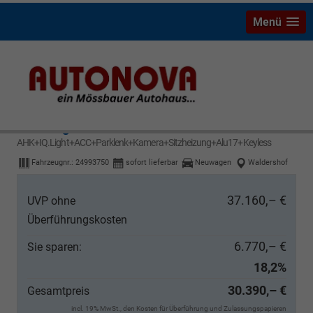
Menü
Volkswagen T-Cross
LIFE 115PS DSG
AHK+IQ.Light+ACC+Parklenk+Kamera+Sitzheizung+Alu17+Keyless
Fahrzeugnr.:
24993750
sofort lieferbar
Neuwagen
Waldershof
37.160,– €
UVP ohne
Überführungskosten
6.770,– €
Sie sparen:
18,2%
30.390,– €
Gesamtpreis
incl. 19% MwSt., den Kosten für Überführung und Zulassungspapieren