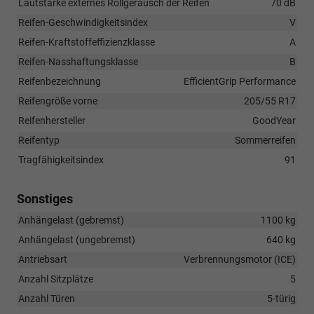
Lautstärke externes Rollgeräusch der Reifen
70 dB
Reifen-Geschwindigkeitsindex
V
Reifen-Kraftstoffeffizienzklasse
A
Reifen-Nasshaftungsklasse
B
Reifenbezeichnung
EfficientGrip Performance
Reifengröße vorne
205/55 R17
Reifenhersteller
GoodYear
Reifentyp
Sommerreifen
Tragfähigkeitsindex
91
Sonstiges
Anhängelast (gebremst)
1100 kg
Anhängelast (ungebremst)
640 kg
Antriebsart
Verbrennungsmotor (ICE)
Anzahl Sitzplätze
5
Anzahl Türen
5-türig