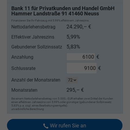
Bank 11 für Privatkunden und Handel GmbH
Hammer Landstraße 91 41460 Neuss
Finanzieren Sie Ihr Fahrzeug mit 5,99% effektivem Jahreszins.
24.290,– €
Nettodarlehensbetrag
5,99%
Effektiver Jahreszins
5,83%
Gebundener Sollzinssatz
€
Anzahlung
€
Schlussrate
Anzahl der Monatsraten
295,– €
Monatsraten
Bei einem Nettodarlehensbetrag von 5.000,- EUR erhalten zwei Drittel der Kunden
einen effektiven Jahreszins von 5,99% oder günstiger (gebundener Sollzinssatz
5,83% p.a. zzgl. eines Bearbeitungsentgelts).
unverbindliche Berechnung
Wir rufen Sie an