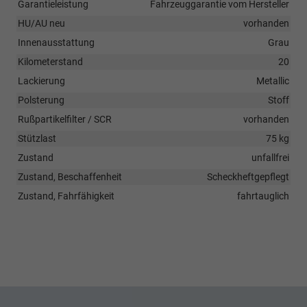
Garantieleistung
Fahrzeuggarantie vom Hersteller
HU/AU neu
vorhanden
Innenausstattung
Grau
Kilometerstand
20
Lackierung
Metallic
Polsterung
Stoff
Rußpartikelfilter / SCR
vorhanden
Stützlast
75 kg
Zustand
unfallfrei
Zustand, Beschaffenheit
Scheckheftgepflegt
Zustand, Fahrfähigkeit
fahrtauglich