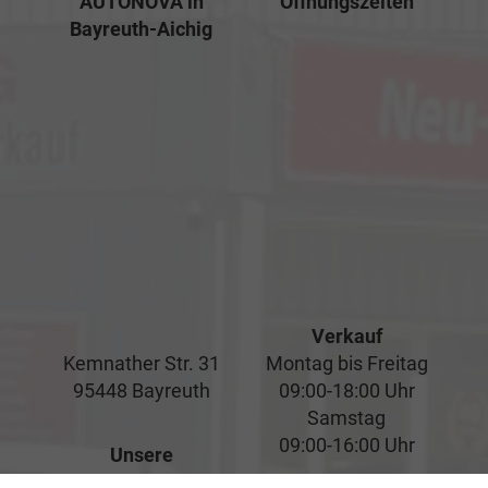
AUTONOVA in
Öffnungszeiten
Bayreuth-Aichig
Verkauf
Kemnather Str. 31
Montag bis Freitag
95448 Bayreuth
09:00-18:00 Uhr
Samstag
09:00-16:00 Uhr
Unsere
Kundenbewertungen