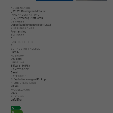
AUSSENFARBE
[5W5W] Rauchgrau Metallic
INNENAUSSTATTUNG
[QV] Sitzbezug Stoff Grau
GETRIEBE
Doppelkupplungsgetriebe (DSG)
ANTRIEBSACHSE
Frontantrieb
ZYLINDER
3
PARTIKELFILTER
1
SCHADSTOFFKLASSE
Euro 6
HUBRAUM
999 ccm
LEISTUNG
85 kW (116 PS)
KRAFTSTOFF
Benzin
KATEGORIE
SUV/Geländewagen/Pickup
KILOMETERSTAND
20 km
MODELLJAHR
2026
ZUSTAND
unfallfrei