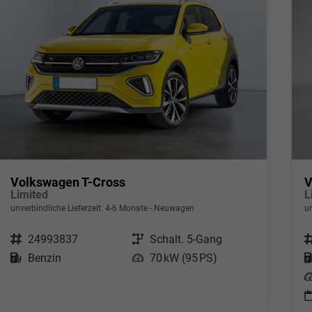
Volkswagen T-Cross
V
Limited
L
unverbindliche Lieferzeit: 4-6 Monate
Neuwagen
un
Fahrzeugnr.
24993837
Getriebe
Schalt. 5-Gang
F
Kraftstoff
Benzin
Leistung
70 kW (95 PS)
L