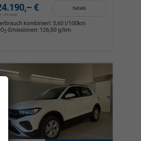
24.190,– €
Details
cl. 19% MwSt.
erbrauch kombiniert:
5,60 l/100km
CO
-Emissionen:
126,00 g/km
2