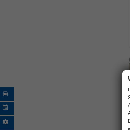
S
A
j