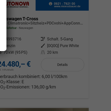
olkswagen T-Cross
95PS Climatronic+Sitzheiz+PDCvohi+AppConnect+Side+TravelAssist+ACC
fort lieferbar
Neuwagen
ahrzeugnr.
24993716
Getriebe
Schalt. 5-Gang
Kraftstoff
Benzin
Außenfarbe
[0Q0Q] Pure White
eistung
70 kW (95 PS)
Kilometerstand
20 km
24.480,– €
Details
cl. 19% MwSt.
erbrauch kombiniert:
6,00 l/100km
CO
-Klasse:
E
2
CO
-Emissionen:
136,00 g/km
2