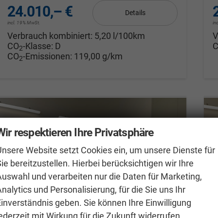
24.010,– €
Details
incl. 19% MwSt.
in
Verbrauch kombiniert:
5,20 l/100km
V
CO
-Klasse:
D
2
CO
-Emissionen:
119,00 g/km
2
Wir respektieren Ihre Privatsphäre
Unsere Website setzt Cookies ein, um unsere Dienste für
ie bereitzustellen. Hierbei berücksichtigen wir Ihre
Auswahl und verarbeiten nur die Daten für Marketing,
nalytics und Personalisierung, für die Sie uns Ihr
Einverständnis geben. Sie können Ihre Einwilligung
ederzeit mit Wirkung für die Zukunft widerrufen.