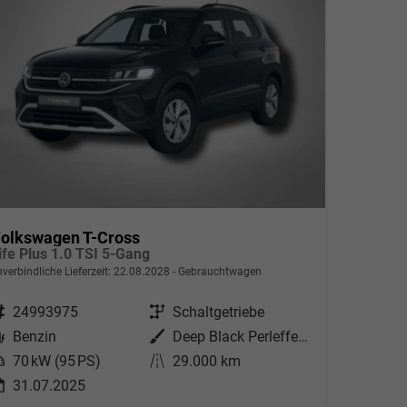
olkswagen T-Cross
ife Plus 1.0 TSI 5-Gang
verbindliche Lieferzeit:
22.08.2028
Gebrauchtwagen
ahrzeugnr.
24993975
Getriebe
Schaltgetriebe
Kraftstoff
Benzin
Außenfarbe
Deep Black Perleffekt
eistung
70 kW (95 PS)
Kilometerstand
29.000 km
31.07.2025