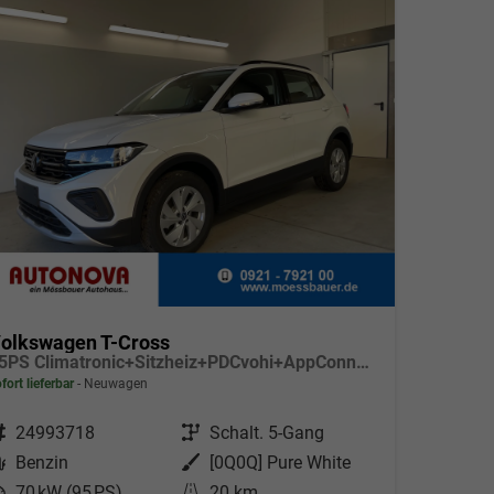
olkswagen T-Cross
95PS Climatronic+Sitzheiz+PDCvohi+AppConnect+Side+TravelAssist+ACC
fort lieferbar
Neuwagen
ahrzeugnr.
24993718
Getriebe
Schalt. 5-Gang
Kraftstoff
Benzin
Außenfarbe
[0Q0Q] Pure White
eistung
70 kW (95 PS)
Kilometerstand
20 km