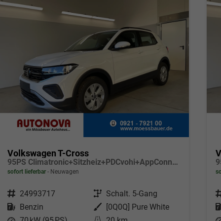
Volkswagen T-Cross
V
95PS Climatronic+Sitzheiz+PDCvohi+AppConnect+Side+TravelAssist+ACC
sofort lieferbar
Neuwagen
so
Fahrzeugnr.
24993717
Getriebe
Schalt. 5-Gang
F
Kraftstoff
Benzin
Außenfarbe
[0Q0Q] Pure White
Leistung
70 kW (95 PS)
Kilometerstand
20 km
L