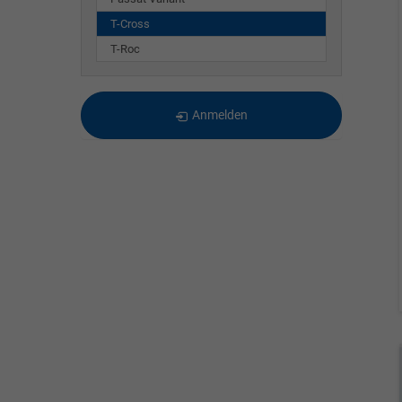
T-Cross
T-Roc
Anmelden