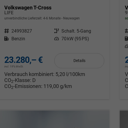
Volkswagen T-Cross
V
LIFE
unverbindliche Lieferzeit: 4-6 Monate
Neuwagen
so
Fahrzeugnr.
24993827
Getriebe
Schalt. 5-Gang
F
Kraftstoff
Benzin
Leistung
70 kW (95 PS)
L
23.280,– €
Details
incl. 19% MwSt.
in
Verbrauch kombiniert:
5,20 l/100km
V
CO
-Klasse:
D
2
CO
-Emissionen:
119,00 g/km
2