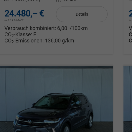
24.480,– €
Details
incl. 19% MwSt.
in
Verbrauch kombiniert:
6,00 l/100km
V
CO
-Klasse:
E
2
CO
-Emissionen:
136,00 g/km
2