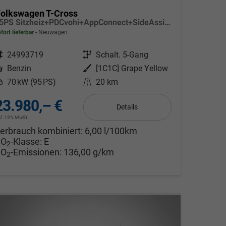
olkswagen T-Cross
95PS Sitzheiz+PDCvohi+AppConnect+SideAssist+TravelAssist+ACC+Klima
fort lieferbar
Neuwagen
ahrzeugnr.
24993719
Getriebe
Schalt. 5-Gang
Kraftstoff
Benzin
Außenfarbe
[1C1C] Grape Yellow
eistung
70 kW (95 PS)
Kilometerstand
20 km
23.980,– €
Details
cl. 19% MwSt.
erbrauch kombiniert:
6,00 l/100km
CO
-Klasse:
E
2
CO
-Emissionen:
136,00 g/km
2