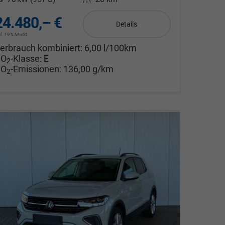
24.480,– €
Details
cl. 19% MwSt.
erbrauch kombiniert:
6,00 l/100km
CO
-Klasse:
E
2
CO
-Emissionen:
136,00 g/km
2