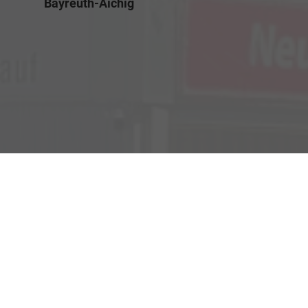
Bayreuth-Aichig
Verkauf
Kemnather Str. 31
Montag bis Freitag
95448 Bayreuth
09:00-18:00 Uhr
Samstag
09:00-16:00 Uhr
Unsere