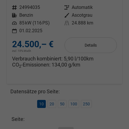
Fahrzeugnr.
24994035
Getriebe
Automatik
Kraftstoff
Benzin
Außenfarbe
Ascotgrau
Leistung
85 kW (116 PS)
Kilometerstand
24.888 km
01.02.2025
24.500,– €
Details
incl. 19% MwSt.
Verbrauch kombiniert:
5,90 l/100km
CO
-Emissionen:
134,00 g/km
2
Datensätze pro Seite:
10
20
50
100
250
Seite: