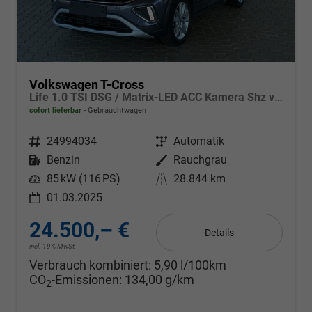
Volkswagen T-Cross
Life 1.0 TSI DSG / Matrix-LED ACC Kamera Shz vorne Apple Carplay Alu 17'' Winterreifen
sofort lieferbar
Gebrauchtwagen
Fahrzeugnr.
24994034
Getriebe
Automatik
Kraftstoff
Benzin
Außenfarbe
Rauchgrau
Leistung
85 kW (116 PS)
Kilometerstand
28.844 km
01.03.2025
24.500,– €
Details
incl. 19% MwSt.
Verbrauch kombiniert:
5,90 l/100km
CO
-Emissionen:
134,00 g/km
2