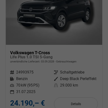
Volkswagen T-Cross
Life Plus 1.0 TSI 5-Gang
unverbindliche Lieferzeit:
03.09.2028
Gebrauchtwagen
Fahrzeugnr.
24993975
Getriebe
Schaltgetriebe
Kraftstoff
Benzin
Außenfarbe
Deep Black Perleffekt
Leistung
70 kW (95 PS)
Kilometerstand
29.000 km
31.07.2025
24.190,– €
Details