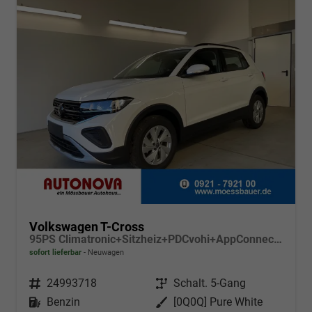
Volkswagen T-Cross
95PS Climatronic+Sitzheiz+PDCvohi+AppConnect+Side+TravelAssist+ACC
sofort lieferbar
Neuwagen
Fahrzeugnr.
24993718
Getriebe
Schalt. 5-Gang
Kraftstoff
Benzin
Außenfarbe
[0Q0Q] Pure White