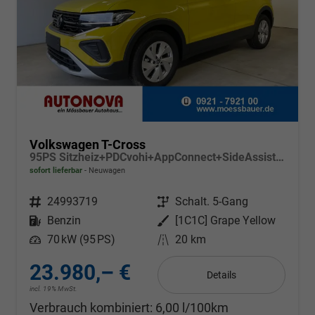
Volkswagen T-Cross
95PS Sitzheiz+PDCvohi+AppConnect+SideAssist+TravelAssist+ACC+Klima
sofort lieferbar
Neuwagen
Fahrzeugnr.
24993719
Getriebe
Schalt. 5-Gang
Kraftstoff
Benzin
Außenfarbe
[1C1C] Grape Yellow
Leistung
70 kW (95 PS)
Kilometerstand
20 km
23.980,– €
Details
incl. 19% MwSt.
Verbrauch kombiniert:
6,00 l/100km