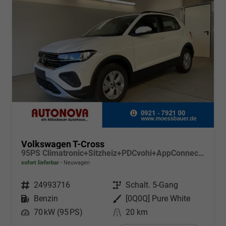
Volkswagen T-Cross
95PS Climatronic+Sitzheiz+PDCvohi+AppConnect+Side+TravelAssist+ACC
sofort lieferbar
Neuwagen
Fahrzeugnr.
24993716
Getriebe
Schalt. 5-Gang
Kraftstoff
Benzin
Außenfarbe
[0Q0Q] Pure White
Leistung
70 kW (95 PS)
Kilometerstand
20 km