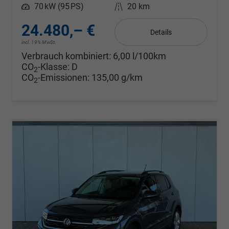
Leistung
70 kW (95 PS)
Kilometerstand
20 km
24.480,– €
Details
incl. 19% MwSt.
Verbrauch kombiniert:
6,00 l/100km
CO
-Klasse:
D
2
CO
-Emissionen:
135,00 g/km
2