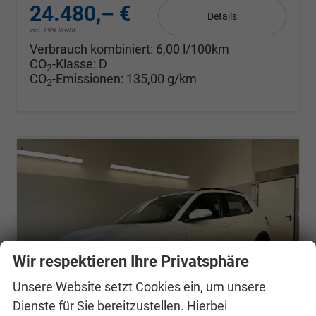
24.480,– €
Details
incl. 19% MwSt.
Verbrauch kombiniert:
6,00 l/100km
CO
-Klasse:
D
2
CO
-Emissionen:
135,00 g/km
2
Wir respektieren Ihre Privatsphäre
Unsere Website setzt Cookies ein, um unsere
Dienste für Sie bereitzustellen. Hierbei