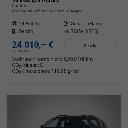
Volkswagen T-Cross
Limited
unverbindliche Lieferzeit: 4-6 Monate
Neuwagen
Fahrzeugnr.
24993837
Getriebe
Schalt. 5-Gang
Kraftstoff
Benzin
Leistung
70 kW (95 PS)
24.010,– €
Details
incl. 19% MwSt.
Verbrauch kombiniert:
5,20 l/100km
CO
-Klasse:
D
2
CO
-Emissionen:
119,00 g/km
2