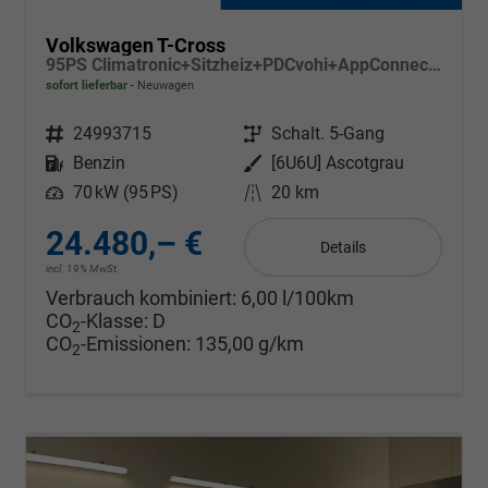
Volkswagen T-Cross
95PS Climatronic+Sitzheiz+PDCvohi+AppConnect+Side+TravelAssist+ACC
sofort lieferbar
Neuwagen
Fahrzeugnr.
24993715
Getriebe
Schalt. 5-Gang
Kraftstoff
Benzin
Außenfarbe
[6U6U] Ascotgrau
Leistung
70 kW (95 PS)
Kilometerstand
20 km
24.480,– €
Details
incl. 19% MwSt.
Verbrauch kombiniert:
6,00 l/100km
CO
-Klasse:
D
2
CO
-Emissionen:
135,00 g/km
2