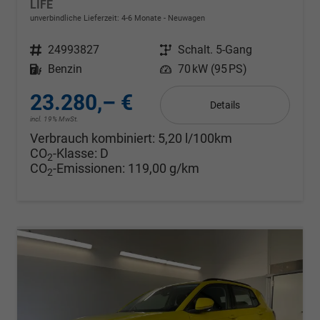
LIFE
unverbindliche Lieferzeit: 4-6 Monate
Neuwagen
Fahrzeugnr.
24993827
Getriebe
Schalt. 5-Gang
Kraftstoff
Benzin
Leistung
70 kW (95 PS)
23.280,– €
Details
incl. 19% MwSt.
Verbrauch kombiniert:
5,20 l/100km
CO
-Klasse:
D
2
CO
-Emissionen:
119,00 g/km
2