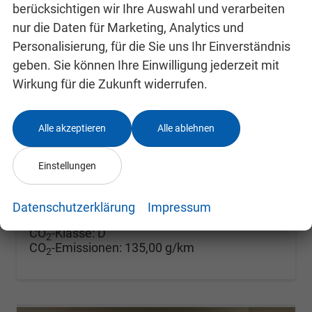
berücksichtigen wir Ihre Auswahl und verarbeiten
nur die Daten für Marketing, Analytics und
Personalisierung, für die Sie uns Ihr Einverständnis
Volkswagen T-Cross
geben. Sie können Ihre Einwilligung jederzeit mit
95PS Climatronic+Sitzheiz+PDCvohi+AppConnect+Side+TravelAssist+ACC
Wirkung für die Zukunft widerrufen.
sofort lieferbar
Neuwagen
Fahrzeugnr.
24993717
Getriebe
Schalt. 5-Gang
Alle akzeptieren
Alle ablehnen
Kraftstoff
Benzin
Außenfarbe
[0Q0Q] Pure White
Leistung
70 kW (95 PS)
Kilometerstand
20 km
Einstellungen
24.480,– €
Details
incl. 19% MwSt.
Datenschutzerklärung
Impressum
Verbrauch kombiniert:
6,00 l/100km
CO
-Klasse:
D
2
CO
-Emissionen:
135,00 g/km
2