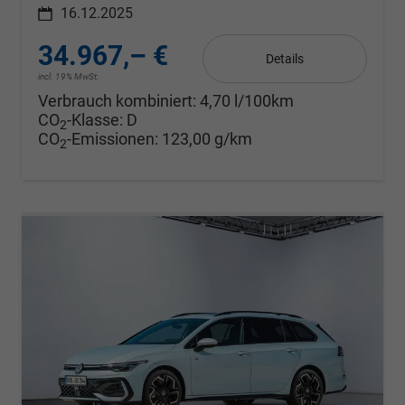
16.12.2025
34.967,– €
Details
incl. 19% MwSt.
Verbrauch kombiniert:
4,70 l/100km
CO
-Klasse:
D
2
CO
-Emissionen:
123,00 g/km
2