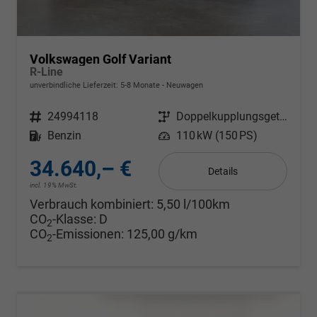
Volkswagen Golf Variant
R-Line
unverbindliche Lieferzeit: 5-8 Monate
Neuwagen
Fahrzeugnr.
24994118
Getriebe
Doppelkupplungsgetriebe (DSG)
Kraftstoff
Benzin
Leistung
110 kW (150 PS)
34.640,– €
Details
incl. 19% MwSt.
Verbrauch kombiniert:
5,50 l/100km
CO
-Klasse:
D
2
CO
-Emissionen:
125,00 g/km
2