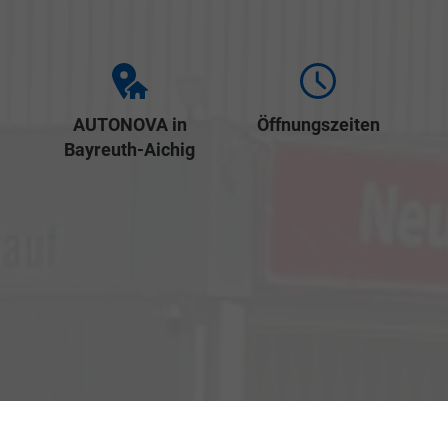
AUTONOVA in
Öffnungszeiten
Bayreuth-Aichig