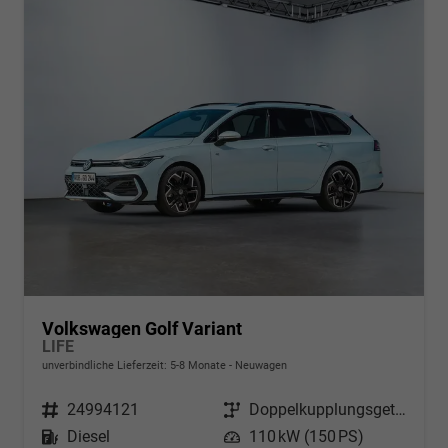
Volkswagen Golf Variant
LIFE
unverbindliche Lieferzeit: 5-8 Monate
Neuwagen
Fahrzeugnr.
24994121
Getriebe
Doppelkupplungsgetriebe (DSG)
Kraftstoff
Diesel
Leistung
110 kW (150 PS)