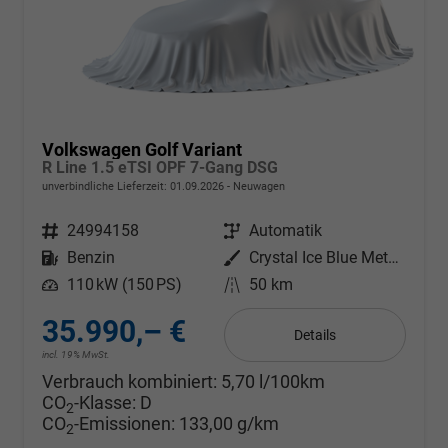
Volkswagen Golf Variant
R Line 1.5 eTSI OPF 7-Gang DSG
unverbindliche Lieferzeit:
01.09.2026
Neuwagen
Fahrzeugnr.
24994158
Getriebe
Automatik
Kraftstoff
Benzin
Außenfarbe
Crystal Ice Blue Metallic
Leistung
110 kW (150 PS)
Kilometerstand
50 km
35.990,– €
Details
incl. 19% MwSt.
Verbrauch kombiniert:
5,70 l/100km
CO
-Klasse:
D
2
CO
-Emissionen:
133,00 g/km
2