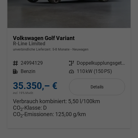
Volkswagen Golf Variant
R-Line Limited
unverbindliche Lieferzeit: 5-8 Monate
Neuwagen
Fahrzeugnr.
24994129
Getriebe
Doppelkupplungsgetriebe (DSG)
Kraftstoff
Benzin
Leistung
110 kW (150 PS)
35.350,– €
Details
incl. 19% MwSt.
Verbrauch kombiniert:
5,50 l/100km
CO
-Klasse:
D
2
CO
-Emissionen:
125,00 g/km
2