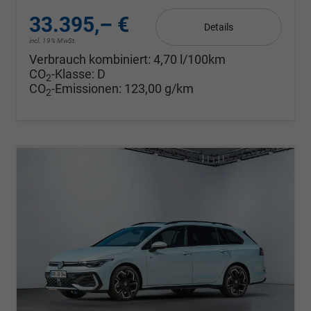
33.395,– €
Details
incl. 19% MwSt.
Verbrauch kombiniert:
4,70 l/100km
CO
-Klasse:
D
2
CO
-Emissionen:
123,00 g/km
2