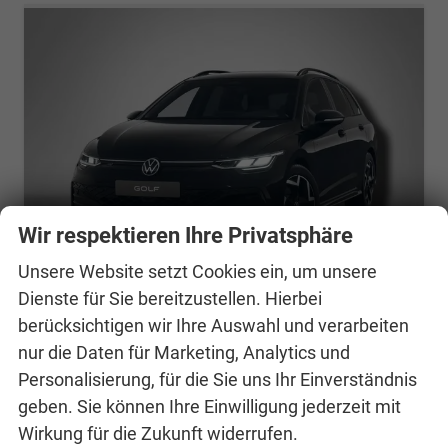
Wir respektieren Ihre Privatsphäre
Unsere Website setzt Cookies ein, um unsere
Dienste für Sie bereitzustellen. Hierbei
berücksichtigen wir Ihre Auswahl und verarbeiten
Volkswagen Golf Variant
nur die Daten für Marketing, Analytics und
R-Line 2.0 TDI 7-Gang-DSG
Personalisierung, für die Sie uns Ihr Einverständnis
unverbindliche Lieferzeit:
01.09.2026
Neuwagen
geben. Sie können Ihre Einwilligung jederzeit mit
Fahrzeugnr.
24994176
Getriebe
Automatik
Wirkung für die Zukunft widerrufen.