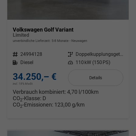
Volkswagen Golf Variant
Limited
unverbindliche Lieferzeit: 5-8 Monate
Neuwagen
Fahrzeugnr.
24994128
Getriebe
Doppelkupplungsgetriebe (DSG)
Kraftstoff
Diesel
Leistung
110 kW (150 PS)
34.250,– €
Details
incl. 19% MwSt.
Verbrauch kombiniert:
4,70 l/100km
CO
-Klasse:
D
2
CO
-Emissionen:
123,00 g/km
2