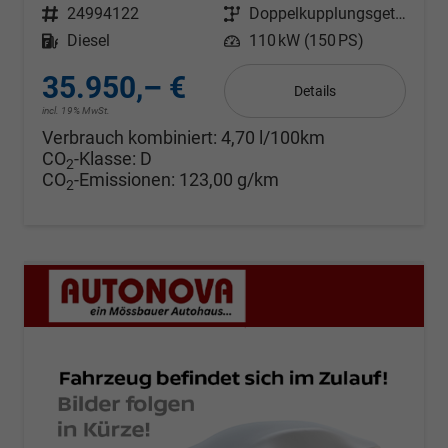
Fahrzeugnr.
24994122
Getriebe
Doppelkupplungsgetriebe (DSG)
Kraftstoff
Diesel
Leistung
110 kW (150 PS)
35.950,– €
Details
incl. 19% MwSt.
Verbrauch kombiniert:
4,70 l/100km
CO
-Klasse:
D
2
CO
-Emissionen:
123,00 g/km
2