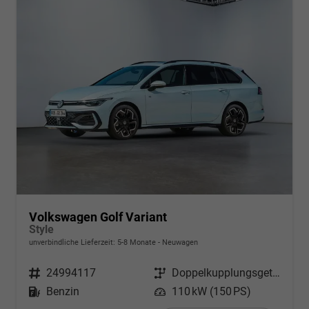
Volkswagen Golf Variant
Style
unverbindliche Lieferzeit: 5-8 Monate
Neuwagen
Fahrzeugnr.
24994117
Getriebe
Doppelkupplungsgetriebe (DSG)
Kraftstoff
Benzin
Leistung
110 kW (150 PS)