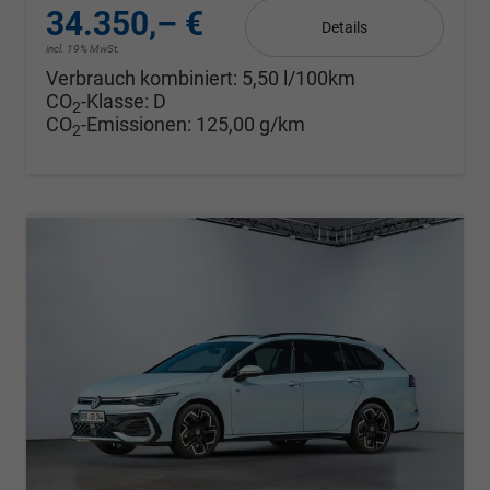
34.350,– €
Details
incl. 19% MwSt.
Verbrauch kombiniert:
5,50 l/100km
CO
-Klasse:
D
2
CO
-Emissionen:
125,00 g/km
2