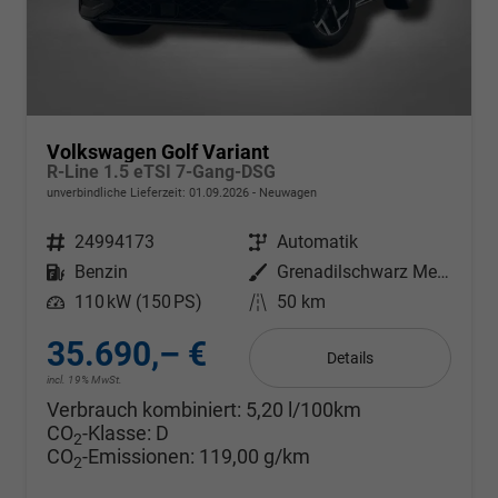
Volkswagen Golf Variant
R-Line 1.5 eTSI 7-Gang-DSG
unverbindliche Lieferzeit:
01.09.2026
Neuwagen
Fahrzeugnr.
24994173
Getriebe
Automatik
Kraftstoff
Benzin
Außenfarbe
Grenadilschwarz Metallic
Leistung
110 kW (150 PS)
Kilometerstand
50 km
35.690,– €
Details
incl. 19% MwSt.
Verbrauch kombiniert:
5,20 l/100km
CO
-Klasse:
D
2
CO
-Emissionen:
119,00 g/km
2