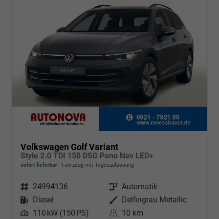
Volkswagen Golf Variant
Style 2.0 TDI 150 DSG Pano Nav LED+
sofort lieferbar
Fahrzeug mit Tageszulassung
Fahrzeugnr.
24994136
Getriebe
Automatik
Kraftstoff
Diesel
Außenfarbe
Delfingrau Metallic
Leistung
110 kW (150 PS)
Kilometerstand
10 km