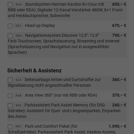
Soundsystem Harman Kardon 8+1(nur mit
650,– €
9VG
RBB oder RDA): Digitaler 12-Kanal-Verstärker 480W, 8+1 Front-
und Hecklautsprecher, Subwoofer
Head-up Display
670,– €
KS1
Navigationssystem Discover 12,9": 12,9"
790,– €
RDA
Farb-Touchscreen, Sprachsteuerung, Streaming und Internet
(Sprachsteuerung und Navigation nur in ausgewählten
Sprachen)
Sicherheit & Assistenz
Seitenairbags hinten und Gurtstraffer zur
360,– €
6C4
Signalisierung nicht angeschnallter Personen
Area View 360° (nur mit RBB oder RDA)
370,– €
KA6
Parkassistent Park Assist Memory (für DSG-
240,– €
8A2
Getriebe): Assistent für Quer- und Längseinparken, Einparken
des Autos
Park und Comfort Paket (für
1.090,– €
PK1
Schaltgetriebe): Parkassistent Park Assist, Keyless Access,