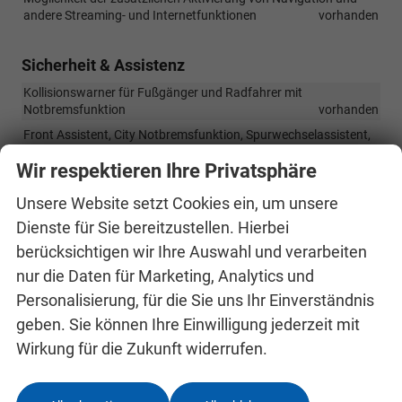
andere Streaming- und Internetfunktionen
vorhanden
Sicherheit & Assistenz
Kollisionswarner für Fußgänger und Radfahrer mit
Notbremsfunktion
vorhanden
Front Assistent, City Notbremsfunktion, Spurwechselassistent,
Totwinkelassistent
vorhanden
Wir respektieren Ihre Privatsphäre
Lane Assist - Spurhalteassistent
vorhanden
Unsere Website setzt Cookies ein, um unsere
ESC, ABS, EBV, ASR, EDS, MSR
vorhanden
Dienste für Sie bereitzustellen. Hierbei
Müdigkeitserkennung
vorhanden
berücksichtigen wir Ihre Auswahl und verarbeiten
Airbag für Fahrer und Beifahrer mit Deaktivierung
vorhanden
nur die Daten für Marketing, Analytics und
Seitenairbags vorne, Kopfairbags vorne und hinten
vorhanden
Personalisierung, für die Sie uns Ihr Einverständnis
Airbag zwischen Fahrer und Beifahrer
vorhanden
geben. Sie können Ihre Einwilligung jederzeit mit
Isofix-System zur Befestigung von Kindersitzen am Sitz,
Beifahrer und auf den äußeren hinteren Sitzen
vorhanden
Wirkung für die Zukunft widerrufen.
Start-Stopp-System mit Bremsenergierückgewinnung
vorhanden