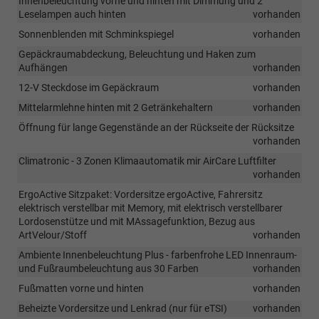
Innenbeleuchtung vorne und hinten mit Dimmung und 2
Leselampen auch hinten
vorhanden
Sonnenblenden mit Schminkspiegel
vorhanden
Gepäckraumabdeckung, Beleuchtung und Haken zum
Aufhängen
vorhanden
12-V Steckdose im Gepäckraum
vorhanden
Mittelarmlehne hinten mit 2 Getränkehaltern
vorhanden
Öffnung für lange Gegenstände an der Rückseite der Rücksitze
vorhanden
Climatronic - 3 Zonen Klimaautomatik mir AirCare Luftfilter
vorhanden
ErgoActive Sitzpaket: Vordersitze ergoActive, Fahrersitz
elektrisch verstellbar mit Memory, mit elektrisch verstellbarer
Lordosenstütze und mit MAssagefunktion, Bezug aus
ArtVelour/Stoff
vorhanden
Ambiente Innenbeleuchtung Plus - farbenfrohe LED Innenraum-
und Fußraumbeleuchtung aus 30 Farben
vorhanden
Fußmatten vorne und hinten
vorhanden
Beheizte Vordersitze und Lenkrad (nur für eTSI)
vorhanden