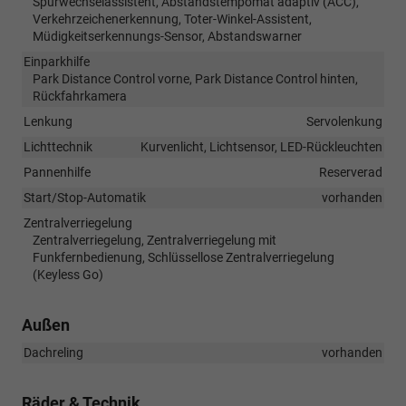
Spurwechselassistent, Abstandstempomat adaptiv (ACC),
Verkehrzeichenerkennung, Toter-Winkel-Assistent,
Müdigkeitserkennungs-Sensor, Abstandswarner
Einparkhilfe
Park Distance Control vorne, Park Distance Control hinten,
Rückfahrkamera
Lenkung
Servolenkung
Lichttechnik
Kurvenlicht, Lichtsensor, LED-Rückleuchten
Pannenhilfe
Reserverad
Start/Stop-Automatik
vorhanden
Zentralverriegelung
Zentralverriegelung, Zentralverriegelung mit
Funkfernbedienung, Schlüssellose Zentralverriegelung
(Keyless Go)
Außen
Dachreling
vorhanden
Räder & Technik