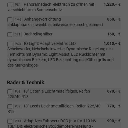
Panoramadach: elektrisch zu öffnen mit
1.220,– €
PS1
verschiebbarem Sonnenschutz
Anhängevorrichtung
850,– €
1M6
anklappbar/schwenkbar, teilweise elektrisch gesteuert
Dachreling silber
160,– €
3S1
IQ Light: Adaptive Matrix LED
1.010,– €
PXD
Scheinwerfer, Nebelscheinwerfer, Dynamische Regelung des
Fernlichts mit Dynamic Light Assist, LED Rücklichter mit
dynamischen Blinkern, LED Beleuchtung des Kühlergrills und
des Markenlogos
Räder & Technik
18" Catania Leichtmetallfelgen, Reifen
670,– €
PJ4
225/40 R18
18" Leeds Leichtmetallfelgen, Reifen 225/40
770,– €
PJ5
R18
Adaptives Fahrwerk DCC (nur für 110 kW
990,– €
PDD
TSI/TDI): elektronische Stoßdämpfereinstellung -