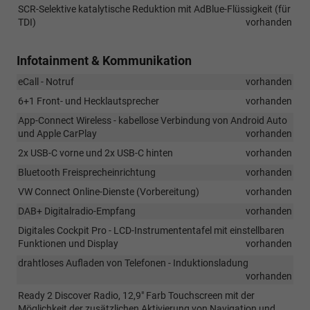
SCR-Selektive katalytische Reduktion mit AdBlue-Flüssigkeit (für
TDI)
vorhanden
Infotainment & Kommunikation
eCall - Notruf
vorhanden
6+1 Front- und Hecklautsprecher
vorhanden
App-Connect Wireless - kabellose Verbindung von Android Auto
und Apple CarPlay
vorhanden
2x USB-C vorne und 2x USB-C hinten
vorhanden
Bluetooth Freisprecheinrichtung
vorhanden
VW Connect Online-Dienste (Vorbereitung)
vorhanden
DAB+ Digitalradio-Empfang
vorhanden
Digitales Cockpit Pro - LCD-Instrumententafel mit einstellbaren
Funktionen und Display
vorhanden
drahtloses Aufladen von Telefonen - Induktionsladung
vorhanden
Ready 2 Discover Radio, 12,9" Farb Touchscreen mit der
Möglichkeit der zusätzlichen Aktivierung von Navigation und