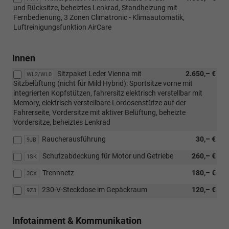
und Rücksitze, beheiztes Lenkrad, Standheizung mit
Fernbedienung, 3 Zonen Climatronic - Klimaautomatik,
Luftreinigungsfunktion AirCare
Innen
Sitzpaket Leder Vienna mit
2.650,– €
WL2/WL0
Sitzbelüftung (nicht für Mild Hybrid): Sportsitze vorne mit
integrierten Kopfstützen, fahrersitz elektrisch verstellbar mit
Memory, elektrisch verstellbare Lordosenstütze auf der
Fahrerseite, Vordersitze mit aktiver Belüftung, beheizte
Vordersitze, beheiztes Lenkrad
Raucherausführung
30,– €
9JB
Schutzabdeckung für Motor und Getriebe
260,– €
1SK
Trennnetz
180,– €
3CX
230-V-Steckdose im Gepäckraum
120,– €
9Z3
Infotainment & Kommunikation