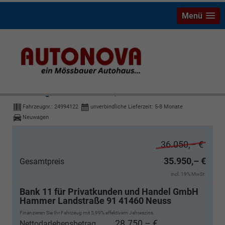
Menü
Volkswagen Golf Variant
Style
Fahrzeugnr.:
24994122
unverbindliche Lieferzeit: 5-8 Monate
Neuwagen
36.050,– €
35.950,– €
Gesamtpreis
incl. 19% MwSt.
Bank 11 für Privatkunden und Handel GmbH
Hammer Landstraße 91 41460 Neuss
Finanzieren Sie Ihr Fahrzeug mit 5,99% effektivem Jahreszins.
28.750,– €
Nettodarlehensbetrag