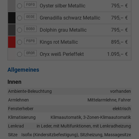
F0F0
Oyster silber Metallic
795,– €
0E0E
Grenadilla schwarz Metallic
795,– €
B0B0
Dolphin grau Metallic
795,– €
P8P8
Kings rot Metallic
895,– €
0R0R
Oryx weiß Perleffekt
1.095,– €
Allgemeines
Innen
Ambiente-Beleuchtung
vorhanden
Armlehnen
Mittelarmlehne, Fahrer
Fensterheber
elektrisch
Klimatisierung
Klimaautomatik, 3-Zonen-Klimaautomatik
Lenkrad
in Leder, mit Multifunktionen, mit Lenkradheizung
Sitze
Isofix (Kindersitzbefestigung), Sitzheizung, Massagesitze