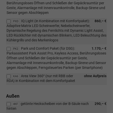
Berührungsloses Öffnen und Schließen der Gepäckraumtür per
Geste, Alarmanlage mit Innenraumkontrolle, Backup-Sirene und
Sensor gegen Abschleppen
IQ Light (in Kombination mit Komfortpaket):
860,– €
PXD
Adaptive Matrix LED Scheinwerfer, Nebelscheinwerfer,
Dynamische Regelung des Fernlichts mit Dynamic Light Assist,
LED Rücklichter mit dynamischen Blinkern, LED Beleuchtung des
Kühlergrills und des Markenlogos
Park und Comfort Paket (für DSG):
1.170,– €
PK2
Parkassistent Park Assist Pro, Keyless Access, Berührungsloses
Öffnen und Schließen der Gepäckraumtür per Geste,
Alarmanlage mit Innenraumkontrolle, Backup-Sirene und Sensor
gegen Abschleppen, Ferngsteuertes Parken (per Smartphone)
Area View 360° (nur mit RBB oder
ohne Aufpreis
KA6
RDA) in Kombination mit dem Komfortpaket
Außen
getönte Heckscheiben von der B-Säule nach
290,– €
4KF
hinten