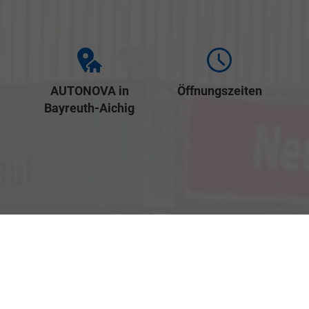
AUTONOVA in
Öffnungszeiten
Bayreuth-Aichig