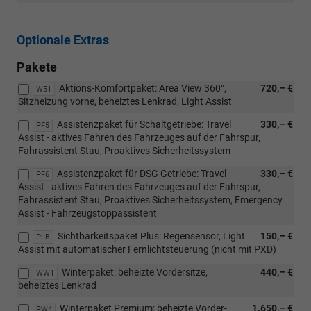
Optionale Extras
Pakete
Aktions-Komfortpaket: Area View 360°,
720,– €
W51
Sitzheizung vorne, beheiztes Lenkrad, Light Assist
Assistenzpaket für Schaltgetriebe: Travel
330,– €
PF5
Assist - aktives Fahren des Fahrzeuges auf der Fahrspur,
Fahrassistent Stau, Proaktives Sicherheitssystem
Assistenzpaket für DSG Getriebe: Travel
330,– €
PF6
Assist - aktives Fahren des Fahrzeuges auf der Fahrspur,
Fahrassistent Stau, Proaktives Sicherheitssystem, Emergency
Assist - Fahrzeugstoppassistent
Sichtbarkeitspaket Plus: Regensensor, Light
150,– €
PLB
Assist mit automatischer Fernlichtsteuerung (nicht mit PXD)
Winterpaket: beheizte Vordersitze,
440,– €
WW1
beheiztes Lenkrad
Winterpaket Premium: beheizte Vorder-
1.650,– €
PW4