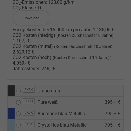
CO
-Emissionen:
123,00 g/km
2
CO
-Klasse:
D
2
Download
Energiekosten bei 15.000 km pro Jahr:
1.135,05 €
CO2 Kosten (niedrig)
:
(Kosten Durchschnitt 10 Jahre)
1.107,- €
CO2 Kosten (mittel)
:
(Kosten Durchschnitt 10 Jahre)
2.629,12 €
CO2 Kosten (hoch)
:
(Kosten Durchschnitt 10 Jahre)
4.059,- €
Jahressteuer:
248,- €
5K5K
Urano grau
OQOQ
Pure weiß
395,– €
5R5R
Anemone blau Metallic
795,– €
3Y3Y
Crystal ice blau Metallic
795,– €