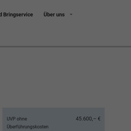
d Bringservice
Über uns
sing Neuwagen Gebrauchtwagen Jahreswagen
45.600,– €
UVP ohne
Überführungskosten