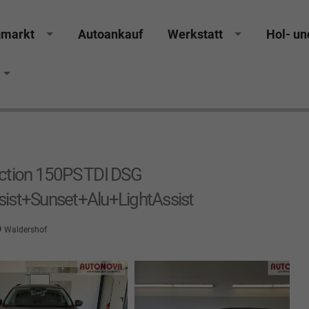
gmarkt
Autoankauf
Werkstatt
Hol- un
rucker Räthel MGS Autohaus günstig Finanzierung Lea
ction 150PS TDI DSG
t+Sunset+Alu+LightAssist
Waldershof