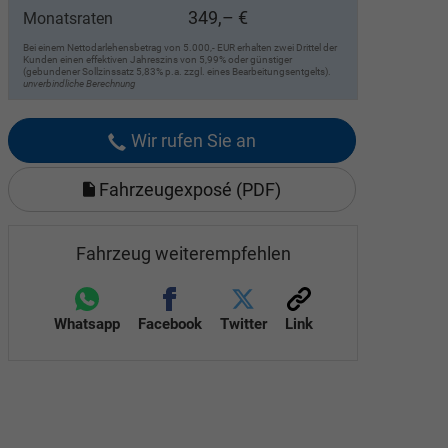
349,– €
Monatsraten
Bei einem Nettodarlehensbetrag von 5.000,- EUR erhalten zwei Drittel der
Kunden einen effektiven Jahreszins von 5,99% oder günstiger
(gebundener Sollzinssatz 5,83% p.a. zzgl. eines Bearbeitungsentgelts).
unverbindliche Berechnung
Wir rufen Sie an
Fahrzeugexposé (PDF)
Fahrzeug weiterempfehlen
Whatsapp
Facebook
Twitter
Link