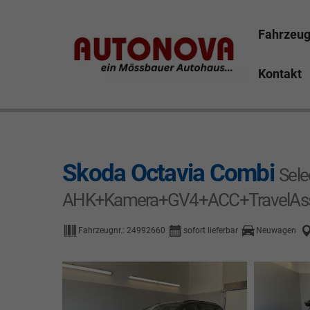
Fahrzeu
Kontakt
Skoda Octavia Bayreuth Nützel Mössbauer Autonova B
Marktredwitz Tirschenreuth Hof
Skoda Octavia Combi
Sele
AHK+Kamera+GV4+ACC+TravelAssis
Fahrzeugnr.:
24992660
sofort lieferbar
Neuwagen