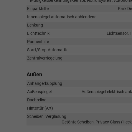
Müdigkeitserkennungs-Sensor, Notrufsystem, Autonom
Einparkhilfe
Park Di
Innenspiegel automatisch abblendend
Lenkung
Lichttechnik
Lichtsensor, 
Pannenhilfe
Start/Stop-Automatik
Zentralverriegelung
Außen
Anhängerkupplung
Außenspiegel
Außenspiegel elektrisch ank
Dachreling
Hintertür (Art)
Scheiben, Verglasung
Getönte Scheiben, Privacy Glass (Hec