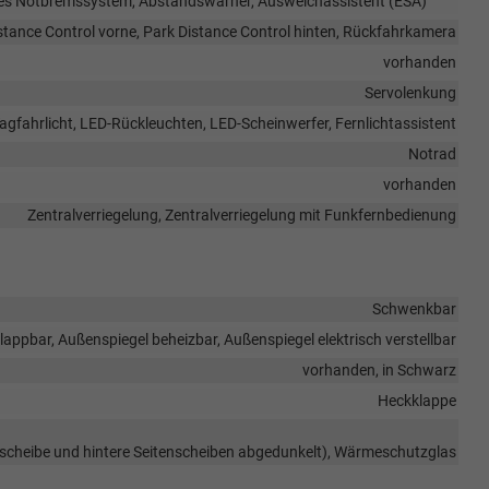
es Notbremssystem, Abstandswarner, Ausweichassistent (ESA)
stance Control vorne, Park Distance Control hinten, Rückfahrkamera
vorhanden
Servolenkung
Tagfahrlicht, LED-Rückleuchten, LED-Scheinwerfer, Fernlichtassistent
Notrad
vorhanden
Zentralverriegelung, Zentralverriegelung mit Funkfernbedienung
Schwenkbar
lappbar, Außenspiegel beheizbar, Außenspiegel elektrisch verstellbar
vorhanden, in Schwarz
Heckklappe
kscheibe und hintere Seitenscheiben abgedunkelt), Wärmeschutzglas