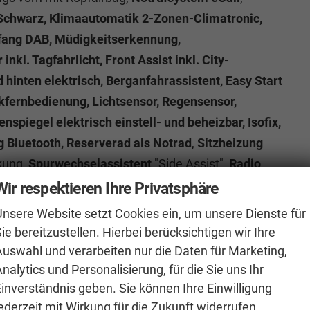
Schwarz, Klimaautomatik 2-Zonen-Climatronic,
pfang DAB, Müdigkeitserkennung,
l. Tagfahrlicht, Front Assist inkl. City-
hinten elektrisch, Berganfahrassistent, Easy Start
kfernbedienung, Lichtsensor, Regensensor,
spiegel elektrisch einstell- und beheizbar, Isofix,
ng Bluetooth, Reserverad als Notrad
,
Sitzheizung
kung,
Spurwechselassistent
"Side Assist",
Radio
n Wisch-Waschanlage,
Lendenwirbelstütze für die
Wir respektieren Ihre Privatsphäre
, Verkehrszeichenerkennung
, Kopfstützen,
Virtual
Unsere Website setzt Cookies ein, um unsere Dienste für
cherheitsgurte, Wegfahrsperre, Scheibenbremsen, 12
ie bereitzustellen. Hierbei berücksichtigen wir Ihre
rad mit Schaltwippen für DSG Getriebe,
Auswahl und verarbeiten nur die Daten für Marketing,
, ABS, ASR, ESP, Radfahrererkennung
,
nalytics und Personalisierung, für die Sie uns Ihr
ützung mit Abbiegeassistent,
Einverständnis geben. Sie können Ihre Einwilligung
ederzeit mit Wirkung für die Zukunft widerrufen.
lendend, Induktionsladen für Smartphones,