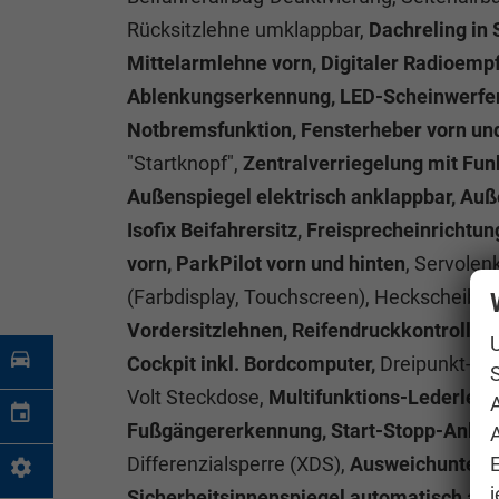
Rücksitzlehne umklappbar,
Dachreling in 
Mittelarmlehne vorn, Digitaler Radioem
Ablenkungserkennung, LED-Scheinwerfer ink
Notbremsfunktion, Fensterheber vorn und 
"Startknopf",
Zentralverriegelung mit Fun
Außenspiegel elektrisch anklappbar, Außen
Isofix Beifahrersitz, Freisprecheinrichtu
vorn, ParkPilot vorn und hinten
, Servolen
(Farbdisplay, Touchscreen), Heckscheibe
Vordersitzlehnen, Reifendruckkontrolle
Cockpit inkl. Bordcomputer,
Dreipunkt-Si
S
Volt Steckdose,
Multifunktions-Lederlenk
Fußgängererkennung, Start-Stopp-Anlage
A
Differenzialsperre (XDS),
Ausweichunterst
j
Sicherheitsinnenspiegel automatisch abb